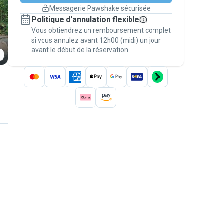
changement de programme.
Messagerie Pawshake sécurisée
Réservations couvertes par
Politique d'annulation flexible
nos garanties
Vous obtiendrez un remboursement complet
Gardez tout sur Pawshake (du premier
message au paiement) pour bénéficier de la
si vous annulez avant 12h00 (midi) un jour
avant le début de la réservation.
Garantie Pawshake
.