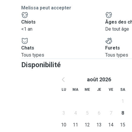
Melissa peut accepter
Chiots
Âges des c
<1 an
De tout âge
Chats
Furets
Tous types
Tous types
Disponibilité
août 2026
LU
MA
ME
JE
VE
SA
1
3
4
5
6
7
8
10
11
12
13
14
15