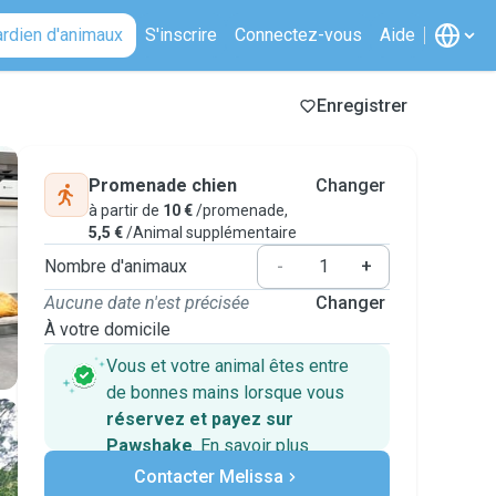
ardien d'animaux
S'inscrire
Connectez-vous
Aide
Enregistrer
Promenade chien
Changer
à partir de
10 €
/promenade,
5,5 €
/Animal supplémentaire
Nombre d'animaux
-
+
Aucune date n'est précisée
Changer
À votre domicile
Vous et votre animal êtes entre
de bonnes mains lorsque vous
réservez et payez sur
Pawshake
.
En savoir plus
Paiements sécurisés
Contacter Melissa
Assistance en cas de