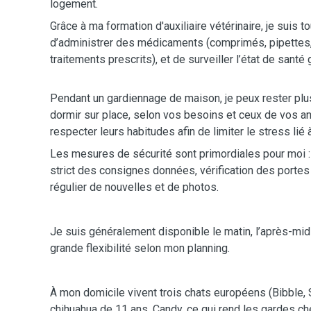
logement.
Grâce à ma formation d'auxiliaire vétérinaire, je suis to
d’administrer des médicaments (comprimés, pipettes,
traitements prescrits), et de surveiller l’état de santé
Pendant un gardiennage de maison, je peux rester plus
dormir sur place, selon vos besoins et ceux de vos ani
respecter leurs habitudes afin de limiter le stress lié
Les mesures de sécurité sont primordiales pour moi : 
strict des consignes données, vérification des portes 
régulier de nouvelles et de photos.
Je suis généralement disponible le matin, l’après-midi
grande flexibilité selon mon planning.
À mon domicile vivent trois chats européens (Bibble, S
chihuahua de 11 ans, Candy, ce qui rend les gardes c