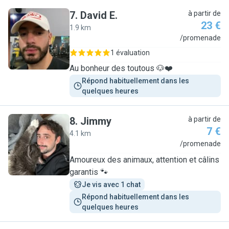
7
.
David E.
à partir de
23 €
1.9 km
D
/promenade
1 évaluation
Au bonheur des toutous 🐶❤️
Répond habituellement dans les 
quelques heures
8
.
Jimmy
à partir de
7 €
4.1 km
J
/promenade
Amoureux des animaux, attention et câlins
garantis 🐾
Je vis avec 1 chat
Répond habituellement dans les 
quelques heures