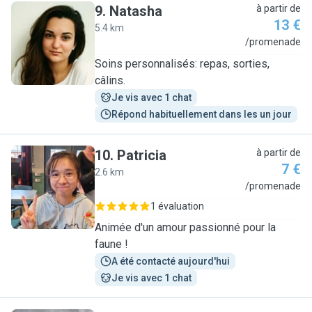
9
.
Natasha
à partir de
13 €
5.4 km
N
/promenade
Soins personnalisés: repas, sorties,
câlins.
Je vis avec 1 chat
Répond habituellement dans les un jour
10
.
Patricia
à partir de
7 €
2.6 km
P
/promenade
1 évaluation
Animée d'un amour passionné pour la
faune !
A été contacté aujourd'hui
Je vis avec 1 chat