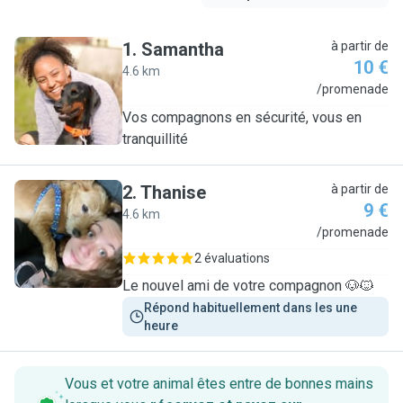
1
.
Samantha
à partir de
10 €
4.6 km
S
/promenade
Vos compagnons en sécurité, vous en
tranquillité
2
.
Thanise
à partir de
9 €
4.6 km
T
/promenade
2 évaluations
Le nouvel ami de votre compagnon 🐶🐱
Répond habituellement dans les une 
heure
Vous et votre animal êtes entre de bonnes mains