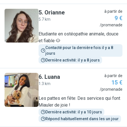
5
.
Orianne
à partir de
9 €
5.7 km
O
/promenade
Etudiante en ostéopathie animale, douce
et fiable 🐶
Contacté pour la dernière fois il y a 8 
jours
Dernière activité: il y a 8 jours
6
.
Luana
à partir de
15 €
1.3 km
L
/promenade
Les pattes en fête: Des services qui font
Miauler de joie !
Dernière activité: il y a 10 jours
Répond habituellement dans les un jour