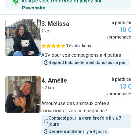
lorsque vous
réservez et payez sur
Pawshake
.
3
.
Melissa
à partir de
10 €
1 km
M
/promenade
3 évaluations
ASV pour vos compagnons à 4 pattes
Répond habituellement dans les un jour
4
.
Amélie
à partir de
13 €
5.2 km
A
/promenade
Amoureuse des animaux prête à
chouchouter vos compagnons !
Contacté pour la dernière fois il y a 7 
jours
Dernière activité: il y a 4 jours