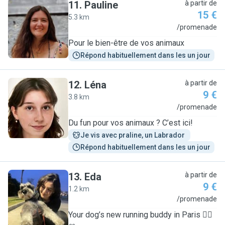
11
.
Pauline
à partir de
15 €
5.3 km
P
/promenade
Pour le bien-être de vos animaux
Répond habituellement dans les un jour
12
.
Léna
à partir de
9 €
3.8 km
L
/promenade
Du fun pour vos animaux ? C’est ici!
Je vis avec praline, un Labrador 
Répond habituellement dans les un jour
13
.
Eda
à partir de
9 €
1.2 km
E
/promenade
Your dog’s new running buddy in Paris 🏃‍♀️