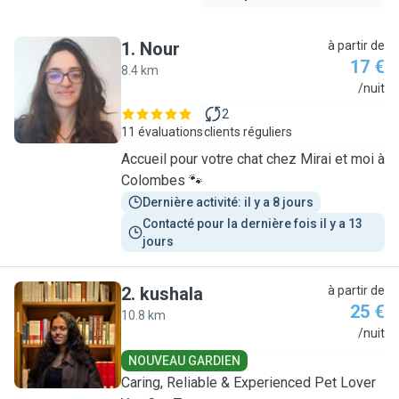
1
.
Nour
à partir de
17 €
8.4 km
N
/nuit
2
11 évaluations
clients réguliers
Accueil pour votre chat chez Mirai et moi à
Colombes 🐾
Dernière activité: il y a 8 jours
Contacté pour la dernière fois il y a 13 
jours
2
.
kushala
à partir de
25 €
10.8 km
K
/nuit
NOUVEAU GARDIEN
Caring, Reliable & Experienced Pet Lover