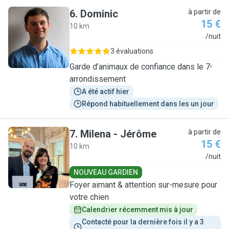
6
.
Dominic
à partir de
15 €
10 km
D
/nuit
3 évaluations
Garde d’animaux de confiance dans le 7ᵉ
arrondissement
A été actif hier
Répond habituellement dans les un jour
7
.
Milena - Jérôme
à partir de
15 €
10 km
M
/nuit
NOUVEAU GARDIEN
Foyer aimant & attention sur-mesure pour
votre chien
Calendrier récemment mis à jour
Contacté pour la dernière fois il y a 3 