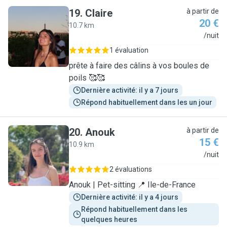
19
.
Claire
à partir de
20 €
10.7 km
C
/nuit
1 évaluation
prête à faire des câlins à vos boules de
poils 🥰🥰
Dernière activité: il y a 7 jours
Répond habituellement dans les un jour
20
.
Anouk
à partir de
15 €
10.9 km
A
/nuit
2 évaluations
Anouk | Pet-sitting 📍 Ile-de-France
Dernière activité: il y a 4 jours
Répond habituellement dans les 
quelques heures