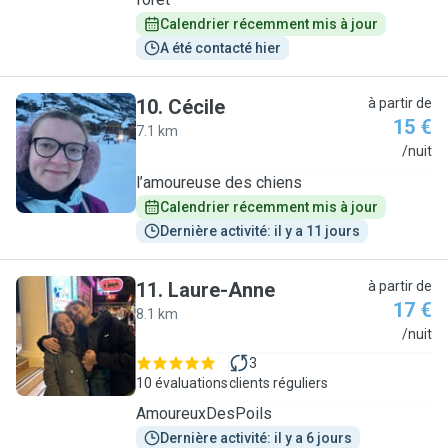
Calendrier récemment mis à jour
A été contacté hier
10
.
Cécile
à partir de
15 €
7.1 km
C
/nuit
l’amoureuse des chiens
Calendrier récemment mis à jour
Dernière activité: il y a 11 jours
11
.
Laure-Anne
à partir de
17 €
8.1 km
L
/nuit
3
10 évaluations
clients réguliers
AmoureuxDesPoils
Dernière activité: il y a 6 jours