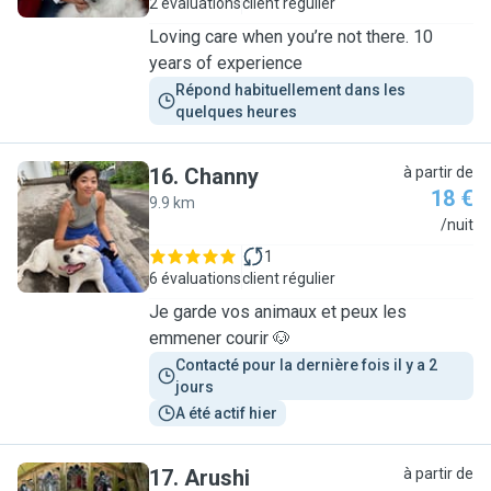
2 évaluations
client régulier
Loving care when you’re not there. 10
years of experience
Répond habituellement dans les 
quelques heures
16
.
Channy
à partir de
18 €
9.9 km
C
/nuit
1
6 évaluations
client régulier
Je garde vos animaux et peux les
emmener courir 🐶
Contacté pour la dernière fois il y a 2 
jours
A été actif hier
17
.
Arushi
à partir de