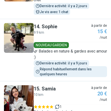
Dernière activité: il y a 2 jours
Je vis avec 1 chat
14
.
Sophie
à partir de
15 €
9.9 km
S
/nuit
NOUVEAU GARDIEN
🌿 Balades en nature & gardes avec amour
:)
Dernière activité: il y a 9 jours
Répond habituellement dans les 
quelques heures
15
.
Samia
à partir de
20 €
10 km
S
/nuit
1