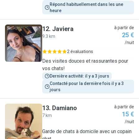
Répond habituellement dans les une 
heure
12
.
Javiera
à partir de
25 €
9.3 km
J
/nuit
2 évaluations
Des visites douces et rassurantes pour
vos chats!
Dernière activité: il y a 3 jours
Contacté pour la dernière fois il y a 3 
jours
13
.
Damiano
à partir de
15 €
7 km
D
/nuit
Garde de chats à domicile avec un copain
chat