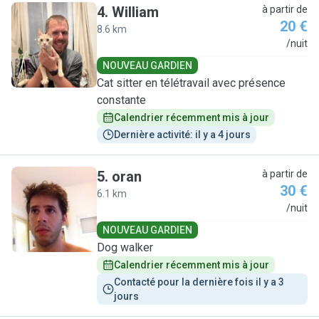
4
.
William
à partir de
20 €
8.6 km
W
/nuit
NOUVEAU GARDIEN
Cat sitter en télétravail avec présence
constante
Calendrier récemment mis à jour
Dernière activité: il y a 4 jours
5
.
oran
à partir de
30 €
6.1 km
O
/nuit
NOUVEAU GARDIEN
Dog walker
Calendrier récemment mis à jour
Contacté pour la dernière fois il y a 3 
jours