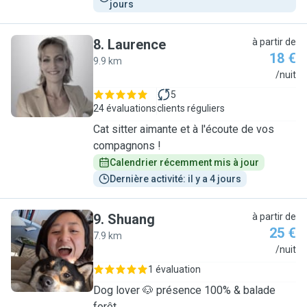
jours
8
.
Laurence
à partir de
18 €
9.9 km
L
/nuit
5
24 évaluations
clients réguliers
Cat sitter aimante et à l'écoute de vos
compagnons !
Calendrier récemment mis à jour
Dernière activité: il y a 4 jours
9
.
Shuang
à partir de
25 €
7.9 km
S
/nuit
1 évaluation
Dog lover 🐶 présence 100% & balade
forêt