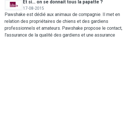
Et si... on se donnait tous la papatte ?
17-08-2015
Pawshake est dédié aux animaux de compagnie. Il met en
relation des propriétaires de chiens et des gardiens
professionnels et amateurs. Pawshake propose le contact,
l'assurance de la qualité des gardiens et une assurance
couvrant le gardien et l'animal gardé.
She provides overnight pet-sitting service
26-06-2016
Although there are pet hotels, some pet owners prefer to
have their pets cared for in their own homes by a pet-sitter
How animal lovers can make some extra cash
with a little help from their pets
29-06-2017
How animal lovers can make some extra cash with a little
help from their pets. Pets take their toll on a household
income, but here are some ways to make money from them