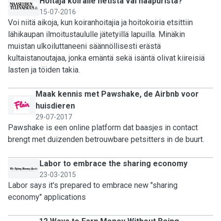
Hoitaja koiralle netistä vai naapurista?
15-07-2016
Voi niitä aikoja, kun koiranhoitajia ja hoitokoiria etsittiin
lähikaupan ilmoitustaululle jätetyillä lapuilla. Minäkin
muistan ulkoiluttaneeni säännöllisesti erästä
kultaistanoutajaa, jonka emäntä sekä isäntä olivat kiireisiä
lasten ja töiden takia.
Maak kennis met Pawshake, de Airbnb voor
huisdieren
29-07-2017
Pawshake is een online platform dat baasjes in contact
brengt met duizenden betrouwbare petsitters in de buurt.
Labor to embrace the sharing economy
23-03-2015
Labor says it's prepared to embrace new "sharing
economy" applications