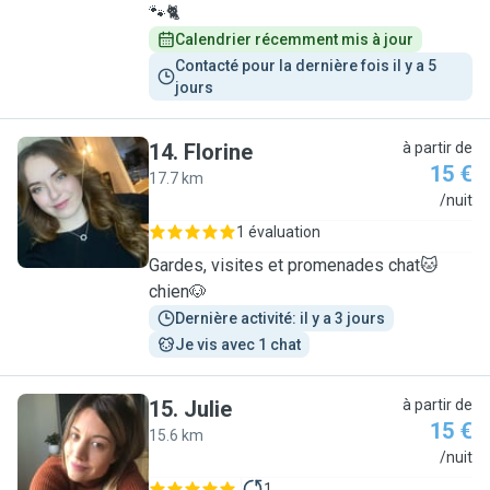
🐾🐈
Calendrier récemment mis à jour
Contacté pour la dernière fois il y a 5 
jours
14
.
Florine
à partir de
15 €
17.7 km
F
/nuit
1 évaluation
Gardes, visites et promenades chat🐱
chien🐶
Dernière activité: il y a 3 jours
Je vis avec 1 chat
15
.
Julie
à partir de
15 €
15.6 km
J
/nuit
1