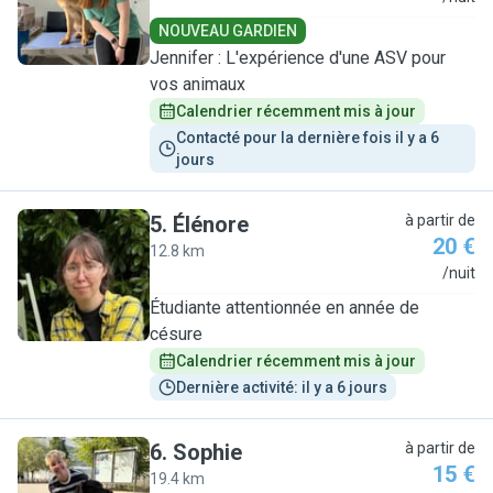
NOUVEAU GARDIEN
Jennifer : L'expérience d'une ASV pour
vos animaux
Calendrier récemment mis à jour
Contacté pour la dernière fois il y a 6 
jours
5
.
Élénore
à partir de
20 €
12.8 km
É
/nuit
Étudiante attentionnée en année de
césure
Calendrier récemment mis à jour
Dernière activité: il y a 6 jours
6
.
Sophie
à partir de
15 €
19.4 km