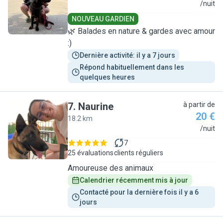
S
/nuit
NOUVEAU GARDIEN
🌿 Balades en nature & gardes avec amour
:)
Dernière activité: il y a 7 jours
Répond habituellement dans les 
quelques heures
7
.
Naurine
à partir de
20 €
18.2 km
N
/nuit
7
25 évaluations
clients réguliers
Amoureuse des animaux
Calendrier récemment mis à jour
Contacté pour la dernière fois il y a 6 
jours