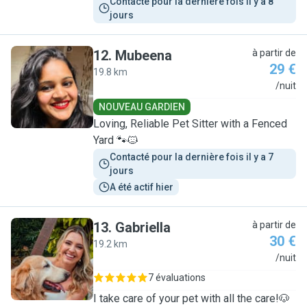
Contacté pour la dernière fois il y a 8 
jours
12
.
Mubeena
à partir de
29 €
19.8 km
M
/nuit
NOUVEAU GARDIEN
Loving, Reliable Pet Sitter with a Fenced
Yard 🐾🐱
Contacté pour la dernière fois il y a 7 
jours
A été actif hier
13
.
Gabriella
à partir de
30 €
19.2 km
G
/nuit
7 évaluations
I take care of your pet with all the care!🐶