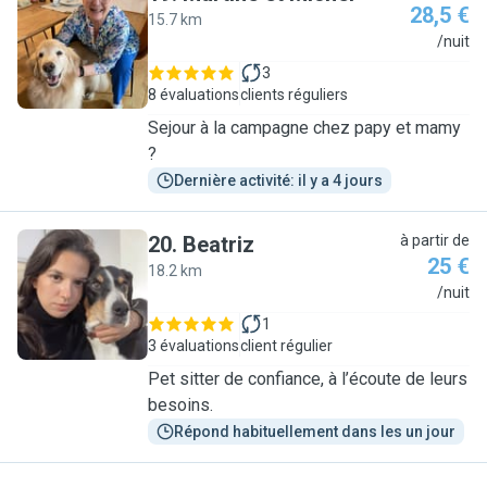
28,5 €
15.7 km
M
/nuit
3
8 évaluations
clients réguliers
Sejour à la campagne chez papy et mamy
?
Dernière activité: il y a 4 jours
20
.
Beatriz
à partir de
25 €
18.2 km
B
/nuit
1
3 évaluations
client régulier
Pet sitter de confiance, à l’écoute de leurs
besoins.
Répond habituellement dans les un jour