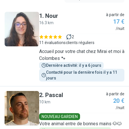
1
.
Nour
à partir de
17 €
16.3 km
N
/nuit
2
11 évaluations
clients réguliers
Accueil pour votre chat chez Mirai et moi à
Colombes 🐾
Dernière activité: il y a 6 jours
Contacté pour la dernière fois il y a 11 
jours
2
.
Pascal
à partir de
20 €
10 km
P
/nuit
NOUVEAU GARDIEN
Votre animal entre de bonnes mains 🐶🐱