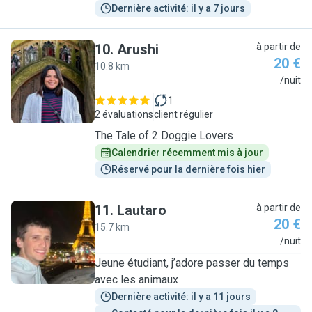
Dernière activité: il y a 7 jours
10
.
Arushi
à partir de
20 €
10.8 km
A
/nuit
1
2 évaluations
client régulier
The Tale of 2 Doggie Lovers
Calendrier récemment mis à jour
Réservé pour la dernière fois hier
11
.
Lautaro
à partir de
20 €
15.7 km
L
/nuit
Jeune étudiant, j’adore passer du temps
avec les animaux
Dernière activité: il y a 11 jours