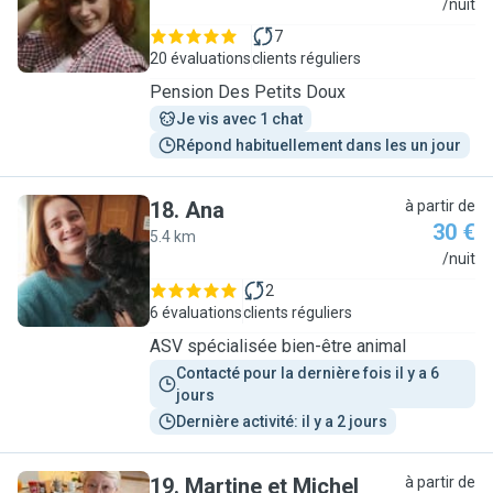
A
/nuit
7
20 évaluations
clients réguliers
Pension Des Petits Doux
Je vis avec 1 chat
Répond habituellement dans les un jour
18
.
Ana
à partir de
30 €
5.4 km
A
/nuit
2
6 évaluations
clients réguliers
ASV spécialisée bien-être animal
Contacté pour la dernière fois il y a 6 
jours
Dernière activité: il y a 2 jours
19
.
Martine et Michel
à partir de