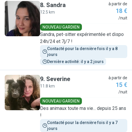
8
.
Sandra
à partir de
18 €
12.5 km
S
/nuit
NOUVEAU GARDIEN
Sandra, pet-sitter expérimentée et dispo
24h/24 et 7j/7 !
Contacté pour la dernière fois il y a 8 
jours
Dernière activité: il y a 2 jours
9
.
Severine
à partir de
15 €
11.8 km
S
/nuit
NOUVEAU GARDIEN
Des animaux toute ma vie... depuis 25 ans
!
Contacté pour la dernière fois il y a 7 
jours