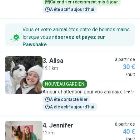
Calendrier récemment mis à jour
A été actif aujourd'hui
Vous et votre animal êtes entre de bonnes mains
lorsque vous
réservez et payez sur
Pawshake
.
3
.
Alisa
à partir de
30 €
19.1 km
A
/nuit
NOUVEAU GARDIEN
Amour et attention pour vos animaux ✨♥️✨
A été contacté hier
A été actif aujourd'hui
4
.
Jennifer
à partir de
40 €
12 km
J
/nuit