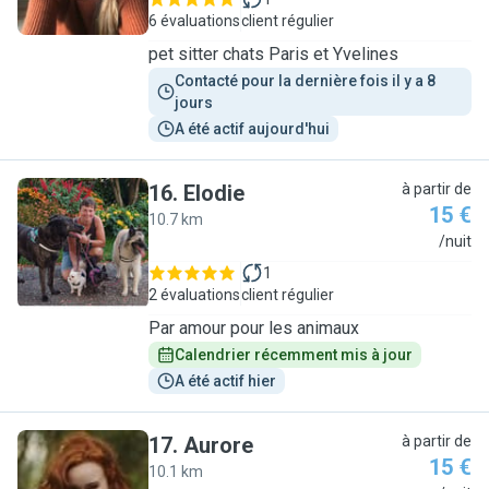
6 évaluations
client régulier
pet sitter chats Paris et Yvelines
Contacté pour la dernière fois il y a 8 
jours
A été actif aujourd'hui
16
.
Elodie
à partir de
15 €
10.7 km
E
/nuit
1
2 évaluations
client régulier
Par amour pour les animaux
Calendrier récemment mis à jour
A été actif hier
17
.
Aurore
à partir de
15 €
10.1 km