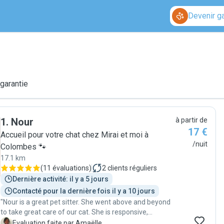
Devenir g
 garantie
1
.
Nour
à partir de
17 €
Accueil pour votre chat chez Mirai et moi à
/nuit
Colombes 🐾
17.1 km
(
11 évaluations
)
2
clients réguliers
Dernière activité: il y a 5 jours
Contacté pour la dernière fois il y a 10 jours
"Nour is a great pet sitter. She went above and beyond
to take great care of our cat. She is responsive,
responsible and clearly cares about animals. We highly
A
Evaluation faite par Amaëlle