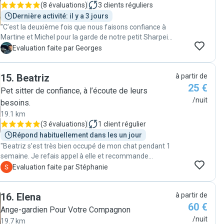
(
8 évaluations
)
3
clients réguliers
Dernière activité: il y a 3 jours
"C’est la deuxième fois que nous faisons confiance à
Martine et Michel pour la garde de notre petit Sharpei
et encore une fois ce fut parfait. Ils ont étés aux petits
G
Evaluation faite par Georges
oignons avec lui et se sont parfaitement occupés de
nous donner des nouvelles régulièrement. Malgré son
15
.
Beatriz
à partir de
caractère timide notre chien est très à l’aise chez eux
25 €
car ils ont vraiment la fibre avec les compagnons à
Pet sitter de confiance, à l’écoute de leurs
poils. Nous referons appel à eux sans hésiter . Merci
/nuit
besoins.
encore !"
19.1 km
(
3 évaluations
)
1
client régulier
Répond habituellement dans les un jour
"Beatriz s’est très bien occupé de mon chat pendant 1
semaine. Je refais appel à elle et recommande
fortement. "
S
Evaluation faite par Stéphanie
16
.
Elena
à partir de
60 €
Ange-gardien Pour Votre Compagnon
/nuit
19.7 km