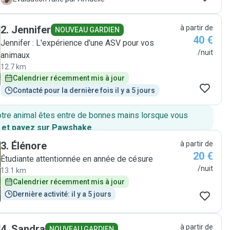
recommend Nour!"
2
.
Jennifer
à partir de
NOUVEAU GARDIEN
40 €
Jennifer : L'expérience d'une ASV pour vos
/nuit
animaux
12.7 km
Calendrier récemment mis à jour
Contacté pour la dernière fois il y a 5 jours
otre animal êtes entre de bonnes mains lorsque vous
 et payez sur Pawshake
.
3
.
Élénore
à partir de
20 €
Étudiante attentionnée en année de césure
/nuit
13.1 km
Calendrier récemment mis à jour
Dernière activité: il y a 5 jours
4
.
Sandra
à partir de
NOUVEAU GARDIEN