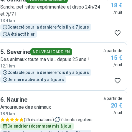
18 €
Sandra, pet-sitter expérimentée et dispo 24h/24
/nuit
et 7j/7 !
13.4 km
Contacté pour la dernière fois il y a 7 jours
A été actif hier
5
.
Severine
à partir de
NOUVEAU GARDIEN
15 €
Des animaux toute ma vie... depuis 25 ans !
/nuit
12.1 km
Contacté pour la dernière fois il y a 6 jours
Dernière activité: il y a 6 jours
6
.
Naurine
à partir de
20 €
Amoureuse des animaux
/nuit
18.9 km
(
25 évaluations
)
7
clients réguliers
Calendrier récemment mis à jour