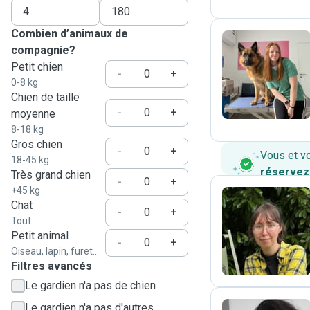
Combien d’animaux de
compagnie?
Petit chien
J
-
+
0-8 kg
Chien de taille
-
+
moyenne
8-18 kg
Gros chien
-
+
Vous et v
18-45 kg
réservez
Très grand chien
-
+
+45 kg
Chat
-
+
Tout
É
Petit animal
-
+
Oiseau, lapin, furet...
Filtres avancés
Le gardien n'a pas de chien
Le gardien n'a pas d'autres