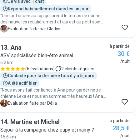
Je vis avec 1 chat
Répond habituellement dans les un jour
"Une pet située au top qui prend le temps de donner
des nouvelles régulièrement et qui est au petit soin
avec nos petites bêtes ! Encore merci 🤩 "
G
Evaluation faite par Gladys
13
.
Ana
à partir de
30 €
ASV spécialisée bien-être animal
/nuit
6.2 km
(
6 évaluations
)
2
clients réguliers
Contacté pour la dernière fois il y a 5 jours
A été actif hier
"Nous avons fait confiance à Ana pour garder notre
chienne Lexa et nous en sommes très heureux ! Ana
est une passionnée des animaux en plus d'être très
D
Evaluation faite par Délia
professionnelle. Le jardin est parfaitement aménagé et
les chiens ne manquent pas d'attention ni de caresses !
14
.
Martine et Michel
à partir de
Nous avons en plus reçu des photos et vidéos
28,5 €
quotidiennement. Nous ferons appel à Ana lors de
Sejour à la campagne chez papy et mamy ?
prochaines vacances!"
/nuit
15.6 km