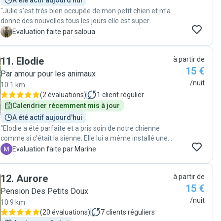
A été actif aujourd'hui
que prévu, en soirée. Ils ont fait preuve d'une grande
"Julie s’est très bien occupée de mon petit chien et m’a
compréhension et gentillesse malgré la gêne
donne des nouvelles tous les jours elle est super
occasionnée. Un accueil chaleureux et bienveillant, on
arrangeante et sympa, je la recommande les yeux
recommande sans hésiter !"
S
Evaluation faite par saloua
fermes!"
11
.
Elodie
à partir de
15 €
Par amour pour les animaux
/nuit
10.1 km
(
2 évaluations
)
1
client régulier
Calendrier récemment mis à jour
A été actif aujourd'hui
"Elodie a été parfaite et a pris soin de notre chienne
comme si c’était la sienne. Elle lui a même installé une
piscine personnelle pour la rafraîchir !! Elodie et sa
M
Evaluation faite par Marine
famille aiment vraiment les chiens et font tout pour
leur confort. Je recommande à 300% merci beaucoup.
12
.
Aurore
à partir de
Je n’hésiterai pas une seconde a les solliciter!!!!"
15 €
Pension Des Petits Doux
/nuit
10.9 km
(
20 évaluations
)
7
clients réguliers