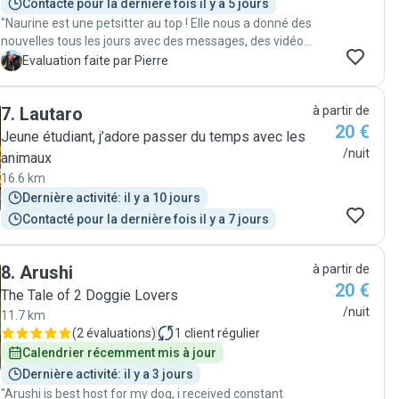
Contacté pour la dernière fois il y a 5 jours
"Naurine est une petsitter au top ! Elle nous a donné des
nouvelles tous les jours avec des messages, des vidéos
et des photos. Notre chien ne s'est pas ennuyé, il a pu
P
Evaluation faite par Pierre
s'amuser et grandir avec les autres chiens du quartier
🔥 Je recommande Naurine ! 😁"
7
.
Lautaro
à partir de
20 €
Jeune étudiant, j’adore passer du temps avec les
/nuit
animaux
16.6 km
Dernière activité: il y a 10 jours
Contacté pour la dernière fois il y a 7 jours
8
.
Arushi
à partir de
20 €
The Tale of 2 Doggie Lovers
/nuit
11.7 km
(
2 évaluations
)
1
client régulier
Calendrier récemment mis à jour
Dernière activité: il y a 3 jours
"Arushi is best host for my dog, i received constant