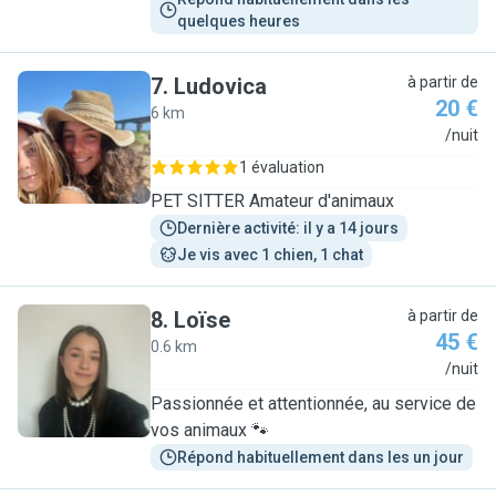
quelques heures
7
.
Ludovica
à partir de
20 €
6 km
L
/nuit
1 évaluation
PET SITTER Amateur d'animaux
Dernière activité: il y a 14 jours
Je vis avec 1 chien, 1 chat
8
.
Loïse
à partir de
45 €
0.6 km
L
/nuit
Passionnée et attentionnée, au service de
vos animaux 🐾
Répond habituellement dans les un jour