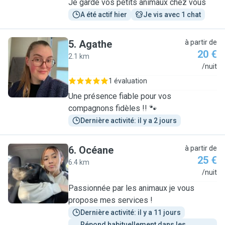
Je garde vos petits animaux chez vous
A été actif hier
Je vis avec 1 chat
5
.
Agathe
à partir de
20 €
2.1 km
A
/nuit
1 évaluation
Une présence fiable pour vos
compagnons fidèles !! 🐾
Dernière activité: il y a 2 jours
6
.
Océane
à partir de
25 €
6.4 km
O
/nuit
Passionnée par les animaux je vous
propose mes services !
Dernière activité: il y a 11 jours
Répond habituellement dans les 