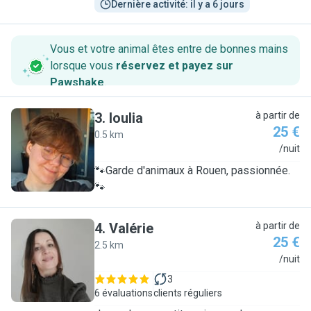
Dernière activité: il y a 6 jours
Vous et votre animal êtes entre de bonnes mains
lorsque vous
réservez et payez sur
Pawshake
.
3
.
Ioulia
à partir de
25 €
0.5 km
I
/nuit
🐾Garde d'animaux à Rouen, passionnée.
🐾
4
.
Valérie
à partir de
25 €
2.5 km
V
/nuit
3
6 évaluations
clients réguliers