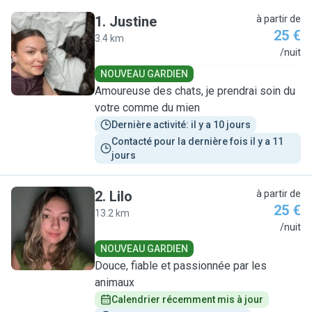
1
.
Justine
à partir de
25 €
3.4 km
J
/nuit
NOUVEAU GARDIEN
Amoureuse des chats, je prendrai soin du
votre comme du mien
Dernière activité: il y a 10 jours
Contacté pour la dernière fois il y a 11 
jours
2
.
Lilo
à partir de
25 €
13.2 km
L
/nuit
NOUVEAU GARDIEN
Douce, fiable et passionnée par les
animaux
Calendrier récemment mis à jour