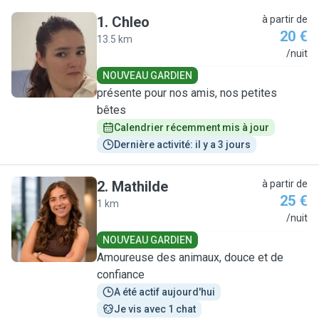
1
.
Chleo
à partir de
20 €
13.5 km
C
/nuit
NOUVEAU GARDIEN
présente pour nos amis, nos petites
bêtes
Calendrier récemment mis à jour
Dernière activité: il y a 3 jours
2
.
Mathilde
à partir de
25 €
1 km
M
/nuit
NOUVEAU GARDIEN
Amoureuse des animaux, douce et de
confiance
A été actif aujourd'hui
Je vis avec 1 chat