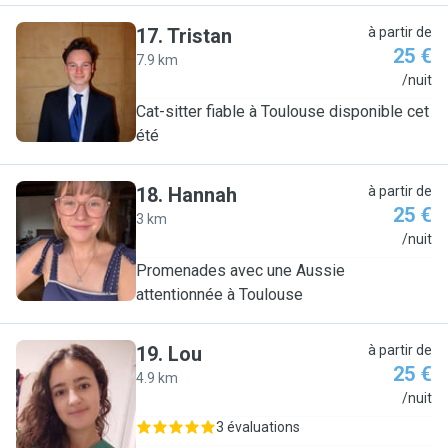
17
.
Tristan
à partir de
25 €
7.9 km
T
/nuit
Cat-sitter fiable à Toulouse disponible cet
été
18
.
Hannah
à partir de
25 €
3 km
H
/nuit
Promenades avec une Aussie
attentionnée à Toulouse
19
.
Lou
à partir de
25 €
4.9 km
L
/nuit
3 évaluations