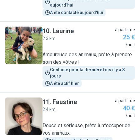
aujourd'hui
A été contacté aujourd'hui
10
.
Laurine
à partir de
25 €
2.3 km
L
/nuit
Amoureuse des animaux, prête à prendre
soin des vôtres !
Contacté pour la dernière fois il y a 8 
jours
A été actif hier
11
.
Faustine
à partir de
40 €
2.4 km
F
/nuit
Douce et sérieuse, prête à m’occuper de
vos animaux.