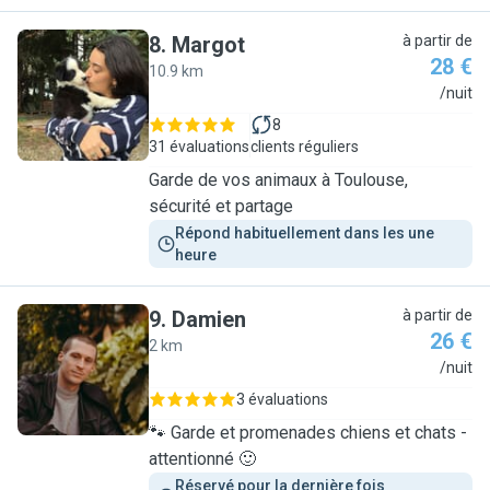
8
.
Margot
à partir de
28 €
10.9 km
M
/nuit
8
31 évaluations
clients réguliers
Garde de vos animaux à Toulouse,
sécurité et partage
Répond habituellement dans les une 
heure
9
.
Damien
à partir de
26 €
2 km
D
/nuit
3 évaluations
🐾 Garde et promenades chiens et chats -
attentionné 🙂
Réservé pour la dernière fois 