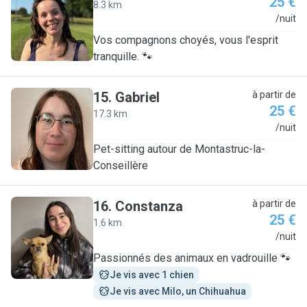
25 €
8.3 km
M
/nuit
Vos compagnons choyés, vous l'esprit
tranquille. 🐾
15
.
Gabriel
à partir de
25 €
17.3 km
G
/nuit
Pet-sitting autour de Montastruc-la-
Conseillère
16
.
Constanza
à partir de
25 €
1.6 km
C
/nuit
Passionnés des animaux en vadrouille 🐾
Je vis avec 1 chien
Je vis avec Milo, un Chihuahua