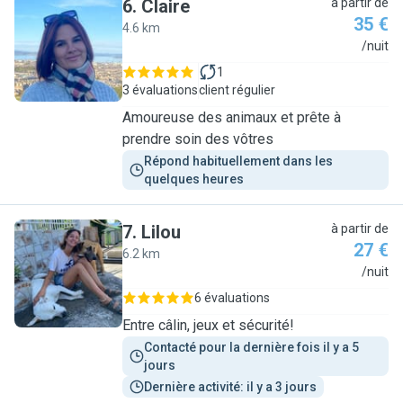
6
.
Claire
à partir de
35 €
4.6 km
C
/nuit
1
3 évaluations
client régulier
Amoureuse des animaux et prête à
prendre soin des vôtres
Répond habituellement dans les 
quelques heures
7
.
Lilou
à partir de
27 €
6.2 km
L
/nuit
6 évaluations
Entre câlin, jeux et sécurité!
Contacté pour la dernière fois il y a 5 
jours
Dernière activité: il y a 3 jours