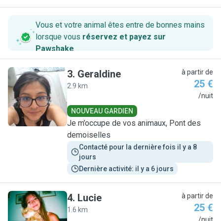
Vous et votre animal êtes entre de bonnes mains
lorsque vous
réservez et payez sur
Pawshake
.
3
.
Geraldine
à partir de
25 €
2.9 km
G
/nuit
NOUVEAU GARDIEN
Je m’occupe de vos animaux, Pont des
demoiselles
Contacté pour la dernière fois il y a 8 
jours
Dernière activité: il y a 6 jours
4
.
Lucie
à partir de
25 €
1.6 km
L
/nuit