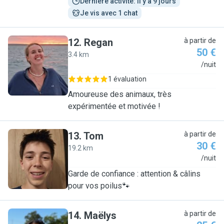
Dernière activité: il y a 9 jours
Je vis avec 1 chat
12
.
Regan
à partir de
50 €
3.4 km
R
/nuit
1 évaluation
Amoureuse des animaux, très
expérimentée et motivée !
13
.
Tom
à partir de
30 €
19.2 km
T
/nuit
Garde de confiance : attention & câlins
pour vos poilus🐾
14
.
Maëlys
à partir de