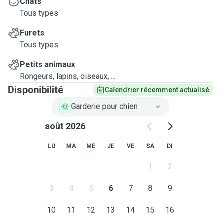
Chats
Tous types
Furets
Tous types
Petits animaux
Rongeurs, lapins, oiseaux, ...
Disponibilité
Calendrier récemment actualisé
Garderie pour chien
août 2026
LU
MA
ME
JE
VE
SA
DI
1
2
3
4
5
6
7
8
9
10
11
12
13
14
15
16