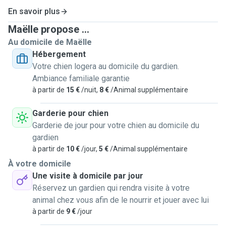
et étant moi-même propriétaire d’un berger américain, j’ai
En savoir plus
acquis une solide expérience et une véritable
Maëlle propose ...
compréhension de leurs besoins.
Au domicile de Maëlle
Hébergement
Concernant mes services :
Votre chien logera au domicile du gardien.
Ambiance familiale garantie
Étant propriétaire d'un berger américain comme dit
à partir de
15 €
/nuit,
8 €
/Animal supplémentaire
précédemment, je m'occupe de son dressage ainsi je
possède des connaissances dans ce domaine donc je
Garderie pour chien
peux vous aider sur le plan du dressage.
Garderie de jour pour votre chien au domicile du
gardien
Concernant le temps pendant les visites à domicile, je peux
à partir de
10 €
/jour,
5 €
/Animal supplémentaire
rester selon vos préférences que ce soit une ou plusieurs
À votre domicile
heures. Je peux également administrer à vos animaux des
Une visite à domicile par jour
traitements par voie orale étant déjà habituée à en
Réservez un gardien qui rendra visite à votre
administrer à mes chiens.
animal chez vous afin de le nourrir et jouer avec lui
à partir de
9 €
/jour
Concernant les promenades, le temps varie en fonction des
besoins de votre toutou mais je pourrai les promener