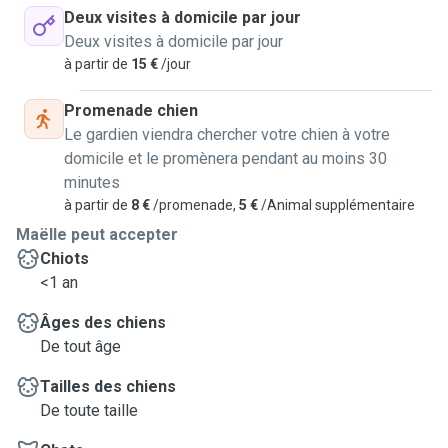
Deux visites à domicile par jour
maximum une heure.
Deux visites à domicile par jour
à partir de
15 €
/jour
Habituellement je suis disponible le matin et l'après-midi.
Promenade chien
Sérieuse, attentionnée et fiable, je m’adapte à chaque chien
Le gardien viendra chercher votre chien à votre
selon son caractère, son rythme et ses habitudes. Qu’il ait
domicile et le promènera pendant au moins 30
besoin d’une promenade énergique, d’un moment de jeu ou
minutes
simplement de présence rassurante, je saurai répondre à
à partir de
8 €
/promenade,
5 €
/Animal supplémentaire
ses attentes avec bienveillance et professionnalisme.
Maëlle peut accepter
Chiots
Parce que je considère les chiens comme de véritables
<1 an
membres de la famille, je m'engage à leur offrir toute
l’attention et le soin qu’ils méritent.
Âges des chiens
De tout âge
À bientôt j'espère 😊
Tailles des chiens
De toute taille