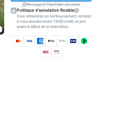
changement de programme.
Messagerie Pawshake sécurisée
Réservations couvertes par
Politique d'annulation flexible
nos garanties
Vous obtiendrez un remboursement complet
Gardez tout sur Pawshake (du premier
message au paiement) pour bénéficier de la
si vous annulez avant 12h00 (midi) un jour
avant le début de la réservation.
Garantie Pawshake
.