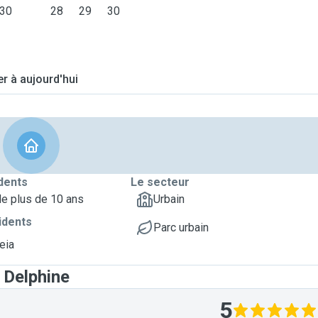
30
28
29
30
er à aujourd'hui
dents
Le secteur
de plus de 10 ans
Urbain
idents
Parc urbain
eia
 Delphine
5