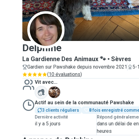
D
Delphine
La Gardienne Des Animaux 🐾
Sèvres
Gardien sur Pawshake depuis novembre 2021
5-
(
10 évaluations
)
Vit avec...
L
Actif au sein de la communauté Pawshake
3 clients réguliers
8 fois enregistré comme
Dernière activité
Répond généraleme
il y a 5 jours
dans un délai de en
heures