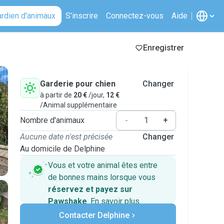
ardien d'animaux
S'inscrire
Connectez-vous
Aide
Enregistrer
Garderie pour chien
Changer
à partir de
20 €
/jour,
12 €
/Animal supplémentaire
Nombre d'animaux
-
+
Aucune date n'est précisée
Changer
Au domicile de Delphine
Vous et votre animal êtes entre
de bonnes mains lorsque vous
réservez et payez sur
Pawshake
.
En savoir plus
Paiements sécurisés
Contacter Delphine
Assistance en cas de