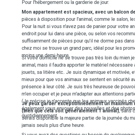
Pour l'hébergement ou la garderie de jour:
Mon appartement est spacieux, avec un balcon d
pièces à disposition pour l'animal, comme le salon, l
Pour la nuit si vous n'avez pas de panier pour votre a
endroit pour lui dans une pièce, ou selon vos recom
suffisamment de pièces pour qu'il ne dorme pas dans 
chez moi se trouve un grand parc, idéal pour les prom
moins une demi-heure.
Si votre domicile ne se trouve pas très loin du mien je
animal, mais il faudra apporter le matériel nécessaire
jouets, sa litière etc.. Je suis dynamique et motivée, e
mieux pour que vos animaux se sentent en sécurité av
présence à leur côté. Je suis très heureuse de pouvo
m'en occuper et je peux m'adapter aux attentions part
(Je précise je n'accepte que les animaux vaccinés ch
Je peux garder exceptionnellement un maximum de
également vous envoyer des nouvelles et des photo
(bien que cela soit généralement 1 animal)
, sans 
quotidiennement.
serais disponible la majeure partie de la journée du mat
jamais seuls plus d'une heure.
Si vous avez des questions ou besoin de quelconque