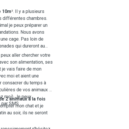
e
10m
²
. Il y a plusieurs
es différentes chambres.
nimal je peux préparer un
mandations. Nous avons
une cage. Pas loin de
enades qui dureront au
 peux aller chercher votre
 avec son alimentation, ses
t je vais faire de mon
ec moi et aient une
ir consacrer du temps à
iculières de vos animaux !
ez moi). Je peux
 2 animaux à la fois
s par SMS
compter mon chat et je
in au soir, ils ne seront
 renseignement n'hésitez