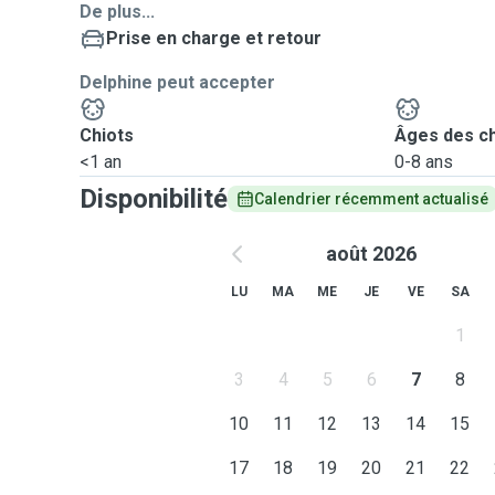
De plus...
Prise en charge et retour
Delphine peut accepter
Chiots
Âges des c
<1 an
0-8 ans
Disponibilité
Calendrier récemment actualisé
août 2026
LU
MA
ME
JE
VE
SA
1
3
4
5
6
7
8
10
11
12
13
14
15
17
18
19
20
21
22