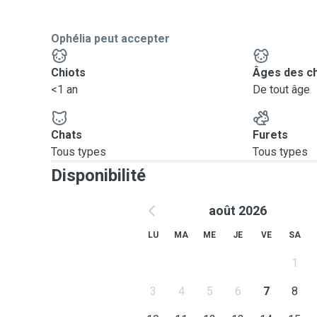
Ophélia peut accepter
Chiots
Âges des c
<1 an
De tout âge
Chats
Furets
Tous types
Tous types
Disponibilité
août 2026
LU
MA
ME
JE
VE
SA
1
3
4
5
6
7
8