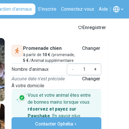
ardien d'animaux
S'inscrire
Connectez-vous
Aide
Enregistrer
Promenade chien
Changer
à partir de
10 €
/promenade,
5 €
/Animal supplémentaire
Nombre d'animaux
-
+
Aucune date n'est précisée
Changer
À votre domicile
Vous et votre animal êtes entre
de bonnes mains lorsque vous
réservez et payez sur
Pawshake
.
En savoir plus
Paiements sécurisés
Contacter Ophélia
Assistance en cas de