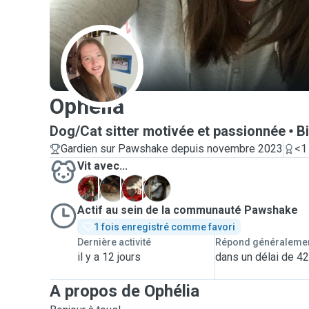
O
Ophélia
Dog/Cat sitter motivée et passionnée
B
Gardien sur Pawshake depuis novembre 2023
<1
Vit avec...
C
H
P
T
Actif au sein de la communauté Pawshake
1 fois enregistré comme favori
Dernière activité
Répond généraleme
il y a 12 jours
dans un délai de 4
A propos de Ophélia