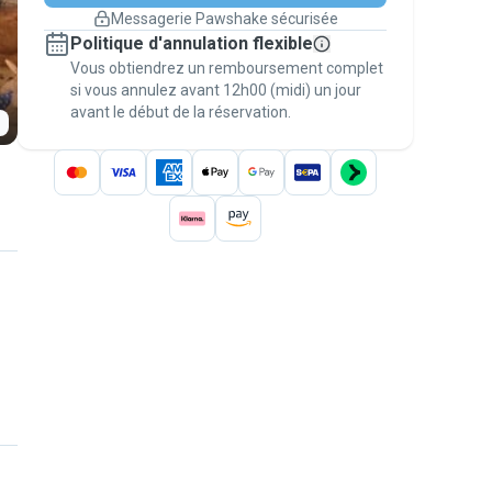
changement de programme.
Messagerie Pawshake sécurisée
Réservations couvertes par
Politique d'annulation flexible
nos garanties
Vous obtiendrez un remboursement complet
Gardez tout sur Pawshake (du premier
message au paiement) pour bénéficier de la
si vous annulez avant 12h00 (midi) un jour
avant le début de la réservation.
Garantie Pawshake
.