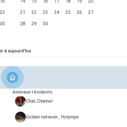
16
14
15
16
17
18
19
20
23
21
22
23
24
25
26
27
30
28
29
30
er à aujourd'hui
Animaux résidents
C
Chat, Channel
H
Golden retriever , Holympe