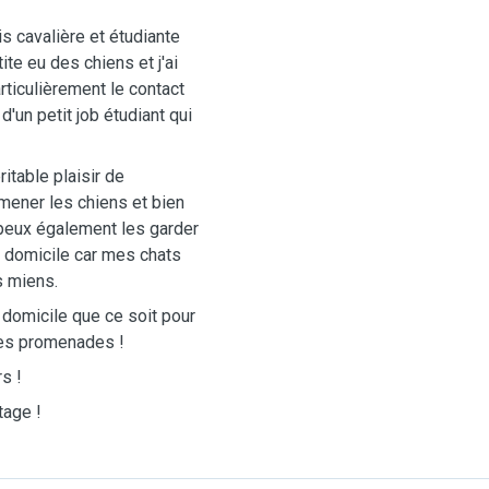
is cavalière et étudiante
ite eu des chiens et j'ai
rticulièrement le contact
d'un petit job étudiant qui
itable plaisir de
mener les chiens et bien
 peux également les garder
n domicile car mes chats
s miens.
 domicile que ce soit pour
 les promenades !
s !
tage !