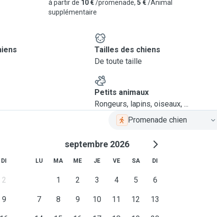
à partir de
10 €
/promenade,
5 €
/Animal
supplémentaire
hiens
Tailles des chiens
De toute taille
Petits animaux
Rongeurs, lapins, oiseaux, ...
Promenade chien
septembre 2026
DI
LU
MA
ME
JE
VE
SA
DI
2
1
2
3
4
5
6
9
7
8
9
10
11
12
13