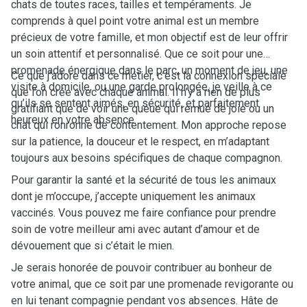
chats de toutes races, tailles et tempéraments. Je
comprends à quel point votre animal est un membre
précieux de votre famille, et mon objectif est de leur offrir
un soin attentif et personnalisé. Que ce soit pour une
promenade énergique dans le parc, un moment de jeu, une
Ce que j’adore dans ce métier, c’est la connexion spéciale
visite à domicile, ou une garde prolongée, je veille à ce
que l’on crée avec chaque animal. Il n’y a rien de plus
qu’ils se sentent aimés, en sécurité, et parfaitement
gratifiant que de voir une queue qui remue de joie ou un
heureux en votre absence.
chat qui ronronne de contentement. Mon approche repose
sur la patience, la douceur et le respect, en m’adaptant
toujours aux besoins spécifiques de chaque compagnon.
Pour garantir la santé et la sécurité de tous les animaux
dont je m’occupe, j’accepte uniquement les animaux
vaccinés. Vous pouvez me faire confiance pour prendre
soin de votre meilleur ami avec autant d’amour et de
dévouement que si c’était le mien.
Je serais honorée de pouvoir contribuer au bonheur de
votre animal, que ce soit par une promenade revigorante ou
en lui tenant compagnie pendant vos absences. Hâte de