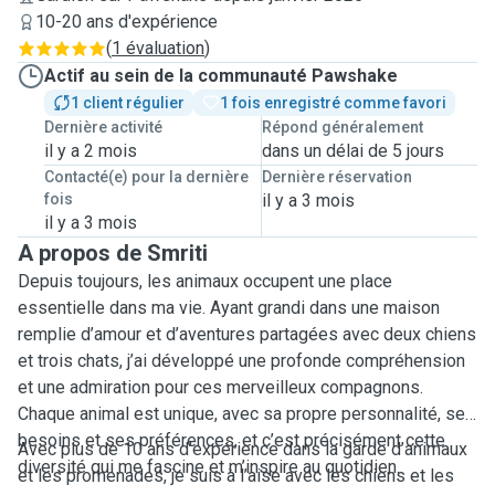
10-20 ans d'expérience
(
1 évaluation
)
Actif au sein de la communauté Pawshake
1 client régulier
1 fois enregistré comme favori
Dernière activité
Répond généralement
il y a 2 mois
dans un délai de 5 jours
Contacté(e) pour la dernière
Dernière réservation
fois
il y a 3 mois
il y a 3 mois
A propos de Smriti
Depuis toujours, les animaux occupent une place
essentielle dans ma vie. Ayant grandi dans une maison
remplie d’amour et d’aventures partagées avec deux chiens
et trois chats, j’ai développé une profonde compréhension
et une admiration pour ces merveilleux compagnons.
Chaque animal est unique, avec sa propre personnalité, ses
besoins et ses préférences, et c’est précisément cette
Avec plus de 10 ans d’expérience dans la garde d’animaux
diversité qui me fascine et m’inspire au quotidien.
et les promenades, je suis à l’aise avec les chiens et les