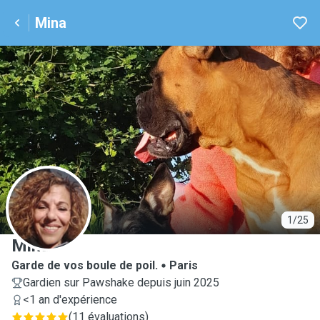
Mina
M
1/25
Mina
Garde de vos boule de poil.
Paris
Gardien sur Pawshake depuis juin 2025
<1 an d'expérience
(
11 évaluations
)