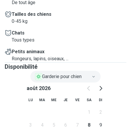
De tout âge
Tailles des chiens
0-45 kg
Chats
Tous types
Petits animaux
Rongeurs, lapins, oiseaux, ...
Disponibilité
Garderie pour chien
août 2026
LU
MA
ME
JE
VE
SA
DI
1
2
3
4
5
6
7
8
9