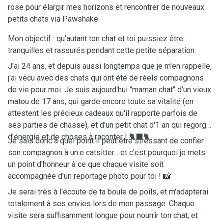
rose pour élargir mes horizons et rencontrer de nouveaux
petits chats via Pawshake.
Mon objectif : qu'autant ton chat et toi puissiez être
tranquilles et rassurés pendant cette petite séparation.
J'ai 24 ans, et depuis aussi longtemps que je m'en rappelle,
j'ai vécu avec des chats qui ont été de réels compagnons
de vie pour moi. Je suis aujourd'hui "maman chat" d'un vieux
matou de 17 ans, qui garde encore toute sa vitalité (en
attestent les précieux cadeaux qu'il rapporte parfois de
ses parties de chasse), et d'un petit chat d'1 an qui regorge
d'énergie et de choses à raconter ! ￼🐈‍⬛🐈
Je sais donc à quel point il peut être stressant de confier
son compagnon à un.e catsitter... et c'est pourquoi je mets
un point d'honneur à ce que chaque visite soit
accompagnée d'un reportage photo pour toi ! 📸
Je serai très à l'écoute de ta boule de poils, et m'adapterai
totalement à ses envies lors de mon passage. Chaque
visite sera suffisamment longue pour nourrir ton chat, et