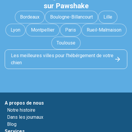
sur Pawshake
Bordeaux
Boulogne-Billancourt
Lille
Lyon
Montpellier
Paris
Rueil-Malmaison
Toulouse
Les meilleures villes pour l'hébérgement de votre
chien
A propos de nous
Notre histoire
Dans les journaux
Blog
Services