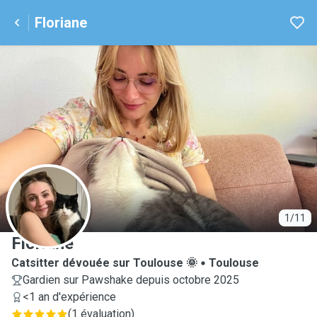
Floriane
F
1/11
Floriane
Catsitter dévouée sur Toulouse 🌞
Toulouse
Gardien sur Pawshake depuis octobre 2025
<1 an d'expérience
(
1 évaluation
)