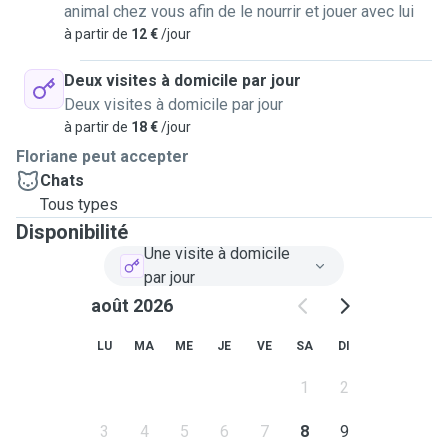
animal chez vous afin de le nourrir et jouer avec lui
à partir de
12 €
/jour
Deux visites à domicile par jour
Deux visites à domicile par jour
à partir de
18 €
/jour
Floriane peut accepter
Chats
Tous types
Disponibilité
Une visite à domicile
par jour
août 2026
LU
MA
ME
JE
VE
SA
DI
1
2
3
4
5
6
7
8
9