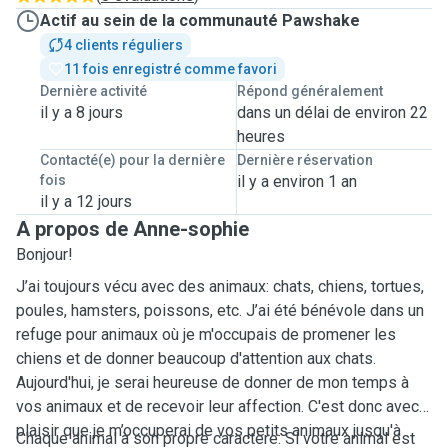
Actif au sein de la communauté Pawshake
4 clients réguliers
11 fois enregistré comme favori
Dernière activité
Répond généralement
il y a 8 jours
dans un délai de environ 22
heures
Contacté(e) pour la dernière
Dernière réservation
fois
il y a environ 1 an
il y a 12 jours
A propos de Anne-sophie
Bonjour!
J’ai toujours vécu avec des animaux: chats, chiens, tortues,
poules, hamsters, poissons, etc. J’ai été bénévole dans un
refuge pour animaux où je m'occupais de promener les
chiens et de donner beaucoup d'attention aux chats.
Aujourd'hui, je serai heureuse de donner de mon temps à
vos animaux et de recevoir leur affection. C'est donc avec
plaisir que je m’occuperai de vos petits animaux jusqu'à
Chaque animal à son propre caractere: Si votre animal est