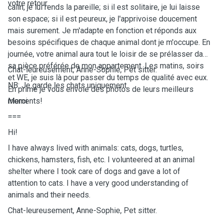
votre retour.
calin, je lui rends la pareille; si il est solitaire, je lui laisse
son espace; si il est peureux, je l'apprivoise doucement
mais surement. Je m'adapte en fonction et réponds aux
besoins spécifiques de chaque animal dont je m'occupe. En
journée, votre animal aura tout le loisir de se prélasser dans
sa pièce préférée de mon appartement. Les matins, soirs
Chat-leureusement, Anne-Sophie, Pet sitter.
et WE, je suis là pour passer du temps de qualité avec eux.
NB: Je garde les chats uniquement.
En prime je vous envoie des photos de leurs meilleurs
moments!
Merci
===
Hi!
I have always lived with animals: cats, dogs, turtles,
chickens, hamsters, fish, etc. I volunteered at an animal
shelter where I took care of dogs and gave a lot of
attention to cats. I have a very good understanding of
animals and their needs.
Chat-leureusement, Anne-Sophie, Pet sitter.