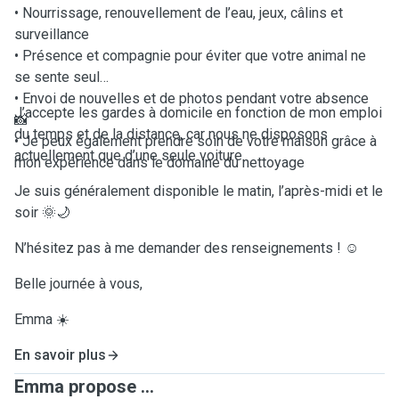
• Nourrissage, renouvellement de l’eau, jeux, câlins et
surveillance
• Présence et compagnie pour éviter que votre animal ne
se sente seul
• Envoi de nouvelles et de photos pendant votre absence
J’accepte les gardes à domicile en fonction de mon emploi
📸
du temps et de la distance, car nous ne disposons
• Je peux également prendre soin de votre maison grâce à
actuellement que d’une seule voiture.
mon expérience dans le domaine du nettoyage
Je suis généralement disponible le matin, l’après-midi et le
soir 🌞🌙
N’hésitez pas à me demander des renseignements ! ☺️
Belle journée à vous,
Emma ☀️
En savoir plus
Emma propose ...