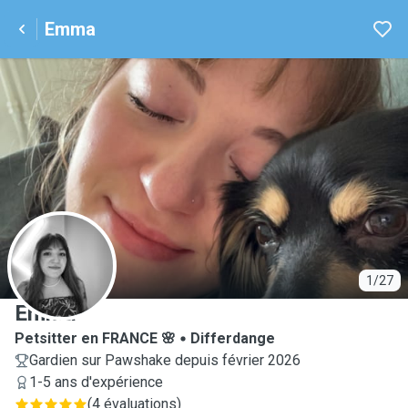
Emma
E
1/27
Emma
Petsitter en FRANCE 🌸
Differdange
Gardien sur Pawshake depuis février 2026
1-5 ans d'expérience
(
4 évaluations
)