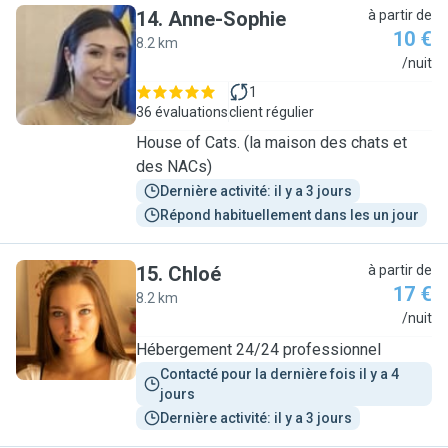
14
.
Anne-Sophie
à partir de
10 €
8.2 km
A
/nuit
1
36 évaluations
client régulier
House of Cats. (la maison des chats et
des NACs)
Dernière activité: il y a 3 jours
Répond habituellement dans les un jour
15
.
Chloé
à partir de
17 €
8.2 km
C
/nuit
Hébergement 24/24 professionnel
Contacté pour la dernière fois il y a 4 
jours
Dernière activité: il y a 3 jours