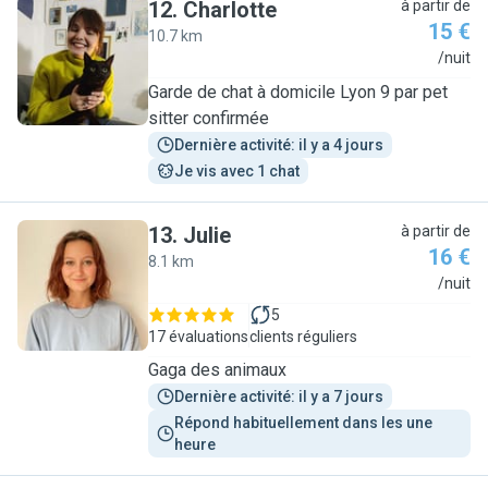
12
.
Charlotte
à partir de
15 €
10.7 km
C
/nuit
Garde de chat à domicile Lyon 9 par pet
sitter confirmée
Dernière activité: il y a 4 jours
Je vis avec 1 chat
13
.
Julie
à partir de
16 €
8.1 km
J
/nuit
5
17 évaluations
clients réguliers
Gaga des animaux
Dernière activité: il y a 7 jours
Répond habituellement dans les une 
heure