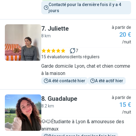
Contacté pour la dernière fois il y a 4 
jours
7
.
Juliette
à partir de
20 €
8 km
J
/nuit
7
15 évaluations
clients réguliers
Garde domicile Lyon, chat et chien comme
à la maison
A été contacté hier
A été actif hier
8
.
Guadalupe
à partir de
15 €
8.2 km
G
/nuit
🐶🐱Étudiante à Lyon & amoureuse des
animaux