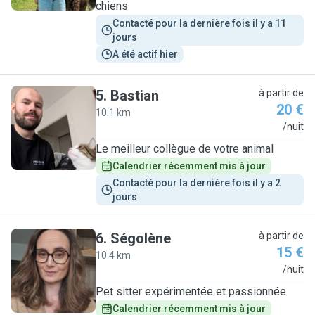
chiens
Contacté pour la dernière fois il y a 11 
jours
A été actif hier
5
.
Bastian
à partir de
20 €
10.1 km
B
/nuit
Le meilleur collègue de votre animal
Calendrier récemment mis à jour
Contacté pour la dernière fois il y a 2 
jours
6
.
Ségolène
à partir de
15 €
10.4 km
S
/nuit
Pet sitter expérimentée et passionnée
Calendrier récemment mis à jour