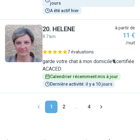
jours
A été actif hier
20
.
HELENE
à partir de
11 €
9.7 km
H
/nuit
7 évaluations
garde votre chat à mon domicile🐈certifiée
ACACED
Calendrier récemment mis à jour
Dernière activité: il y a 10 jours
1
2
...
4