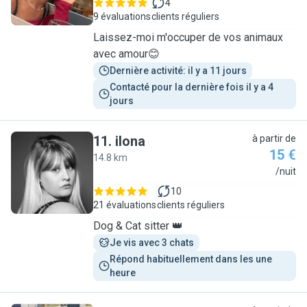
4
9 évaluations
clients réguliers
Laissez-moi m'occuper de vos animaux
avec amour😊
Dernière activité: il y a 11 jours
Contacté pour la dernière fois il y a 4 
jours
11
.
ilona
à partir de
15 €
14.8 km
I
/nuit
10
21 évaluations
clients réguliers
Dog & Cat sitter 👑
Je vis avec 3 chats
Répond habituellement dans les une 
heure