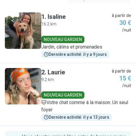
1
.
Isaline
à partir de
30 €
16.2 km
I
/nuit
NOUVEAU GARDIEN
Jardin, câlins et promenades
Dernière activité: il y a 9 jours
2
.
Laurie
à partir de
15 €
9.2 km
L
/nuit
NOUVEAU GARDIEN
🐱Votre chat comme à la maison. Un seul
foyer
Dernière activité: il y a 13 jours