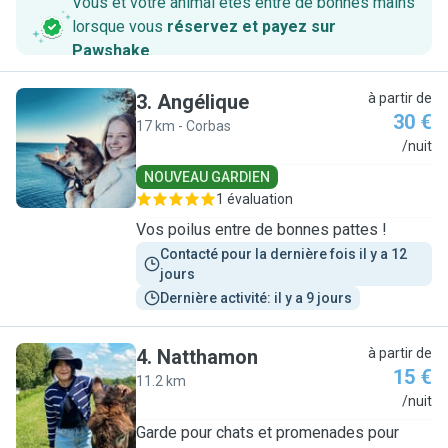
Vous et votre animal êtes entre de bonnes mains
lorsque vous
réservez et payez sur
Pawshake
.
3
.
Angélique
à partir de
30 €
17 km - Corbas
A
/nuit
NOUVEAU GARDIEN
1 évaluation
Vos poilus entre de bonnes pattes !
Contacté pour la dernière fois il y a 12 
jours
Dernière activité: il y a 9 jours
4
.
Natthamon
à partir de
15 €
11.2 km
N
/nuit
Garde pour chats et promenades pour