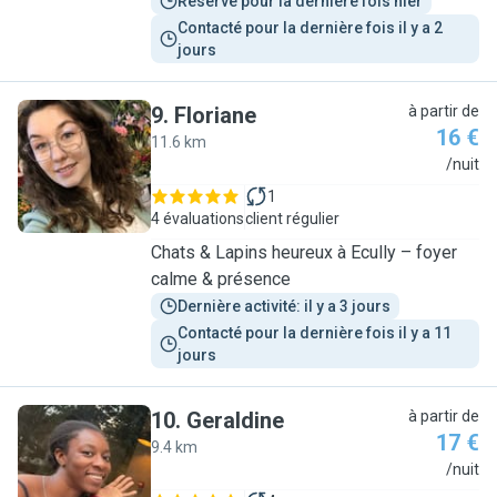
Réservé pour la dernière fois hier
Contacté pour la dernière fois il y a 2 
jours
9
.
Floriane
à partir de
16 €
11.6 km
F
/nuit
1
4 évaluations
client régulier
Chats & Lapins heureux à Ecully – foyer
calme & présence
Dernière activité: il y a 3 jours
Contacté pour la dernière fois il y a 11 
jours
10
.
Geraldine
à partir de
17 €
9.4 km
G
/nuit