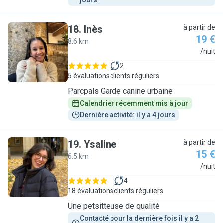
jours
18
.
Inès
à partir de
19 €
8.6 km
I
/nuit
2
5 évaluations
clients réguliers
Parcpals Garde canine urbaine
Calendrier récemment mis à jour
Dernière activité: il y a 4 jours
19
.
Ysaline
à partir de
15 €
6.5 km
Y
/nuit
4
18 évaluations
clients réguliers
Une petsitteuse de qualité
Contacté pour la dernière fois il y a 2 