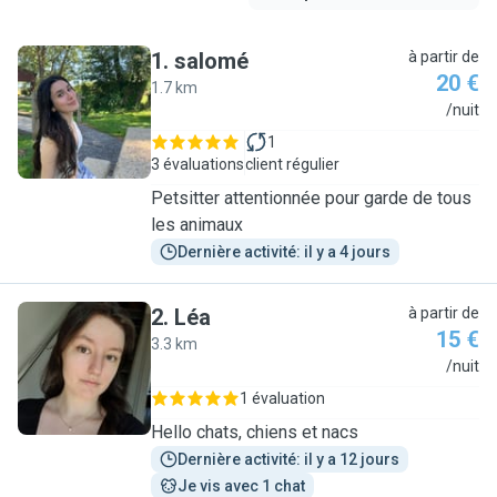
1
.
salomé
à partir de
20 €
1.7 km
S
/nuit
1
3 évaluations
client régulier
Petsitter attentionnée pour garde de tous
les animaux
Dernière activité: il y a 4 jours
2
.
Léa
à partir de
15 €
3.3 km
L
/nuit
1 évaluation
Hello chats, chiens et nacs
Dernière activité: il y a 12 jours
Je vis avec 1 chat