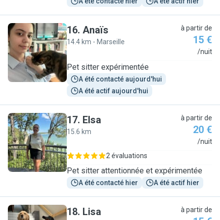
A été contacté hier
A été actif hier
16
.
Anaïs
à partir de
15 €
14.4 km - Marseille
A
/nuit
Pet sitter expérimentée
A été contacté aujourd'hui
A été actif aujourd'hui
17
.
Elsa
à partir de
20 €
15.6 km
E
/nuit
2 évaluations
Pet sitter attentionnée et expérimentée
A été contacté hier
A été actif hier
18
.
Lisa
à partir de