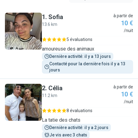
1
.
Sofia
à partir de
10 €
13.6 km
S
/nuit
5 évaluations
amoureuse des animaux
Dernière activité: il y a 13 jours
Contacté pour la dernière fois il y a 13 
jours
2
.
Célia
à partir de
10 €
11.2 km
C
/nuit
8 évaluations
La tatie des chats
Dernière activité: il y a 2 jours
Je vis avec 3 chats