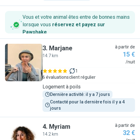
Vous et votre animal êtes entre de bonnes mains
lorsque vous
réservez et payez sur
Pawshake
.
3
.
Marjane
à partir de
15 €
14.7 km
M
/nuit
1
6 évaluations
client régulier
Logement à poils
Dernière activité: il y a 7 jours
Contacté pour la dernière fois il y a 4 
jours
4
.
Myriam
à partir de
32 €
14.2 km