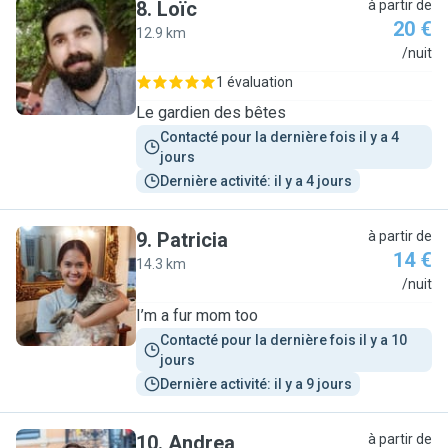
8
.
Loïc
à partir de
20 €
12.9 km
L
/nuit
1 évaluation
Le gardien des bêtes
Contacté pour la dernière fois il y a 4 
jours
Dernière activité: il y a 4 jours
9
.
Patricia
à partir de
14 €
14.3 km
P
/nuit
I’m a fur mom too
Contacté pour la dernière fois il y a 10 
jours
Dernière activité: il y a 9 jours
10
.
Andrea
à partir de