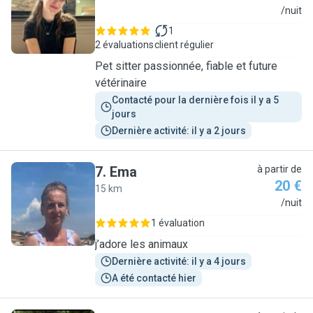
S
/nuit
1
2 évaluations
client régulier
Pet sitter passionnée, fiable et future
vétérinaire
Contacté pour la dernière fois il y a 5 
jours
Dernière activité: il y a 2 jours
7
.
Ema
à partir de
20 €
15 km
E
/nuit
1 évaluation
j’adore les animaux
Dernière activité: il y a 4 jours
A été contacté hier