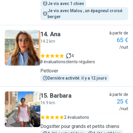
Je vis avec 1 chien
Je vis avec Malou , un épagneul croisé 
berger
14
.
Ana
à partir de
65 €
14.2 km
A
/nuit
4
8 évaluations
clients réguliers
Petlover
Dernière activité: il y a 12 jours
15
.
Barbara
à partir de
25 €
16.9 km
B
/nuit
2 évaluations
Dogsitter pour grands et petits chiens