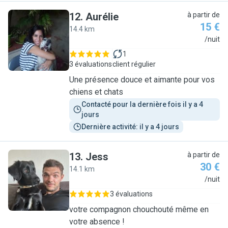
12
.
Aurélie
à partir de
15 €
14.4 km
A
/nuit
1
3 évaluations
client régulier
Une présence douce et aimante pour vos
chiens et chats
Contacté pour la dernière fois il y a 4 
jours
Dernière activité: il y a 4 jours
13
.
Jess
à partir de
30 €
14.1 km
J
/nuit
3 évaluations
votre compagnon chouchouté même en
votre absence !