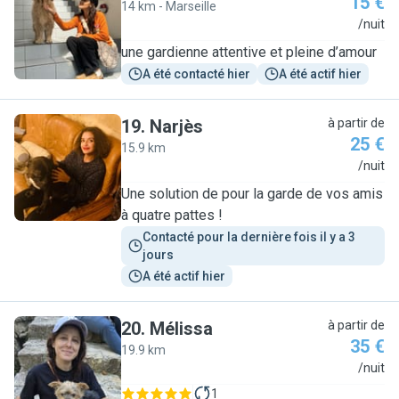
15 €
14 km - Marseille
L
/nuit
une gardienne attentive et pleine d’amour
A été contacté hier
A été actif hier
19
.
Narjès
à partir de
25 €
15.9 km
N
/nuit
Une solution de pour la garde de vos amis
à quatre pattes !
Contacté pour la dernière fois il y a 3 
jours
A été actif hier
20
.
Mélissa
à partir de
35 €
19.9 km
M
/nuit
1