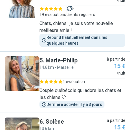
M
/nuit
5
19 évaluations
clients réguliers
Chats, chiens : je suis votre nouvelle
meilleure amie !
Répond habituellement dans les 
quelques heures
5
.
Marie-Philip
à partir de
15 €
14.6 km - Marseille
M
/nuit
1 évaluation
Couple québécois qui adore les chats et
les chiens 🤍
Dernière activité: il y a 3 jours
6
.
Solène
à partir de
15 €
13.6 km