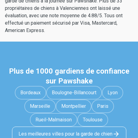
garde de chiens à la journée sur Pawshake. Plus de 33
propriétaires de chiens à Valenciennes ont laissé une
évaluation, avec une note moyenne de 4.88/5. Tous ont
effectué un paiement sécurisé par Visa, Mastercard,
American Express.
Plus de 1000 gardiens de confiance
sur Pawshake
Bordeaux
Boulogne-Billancourt
Lyon
Marseille
Montpellier
Paris
Rueil-Malmaison
Toulouse
Les meilleures villes pour la garde de chien