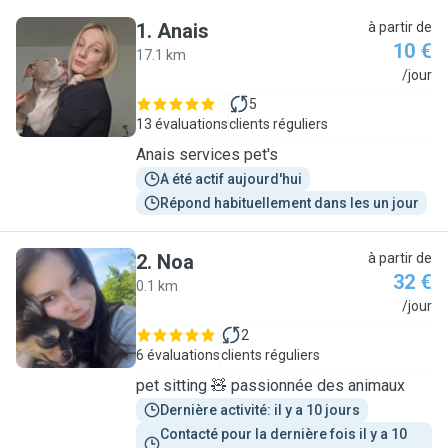
1
.
Anais
à partir de
10 €
17.1 km
A
/jour
5
13 évaluations
clients réguliers
Anais services pet's
A été actif aujourd'hui
Répond habituellement dans les un jour
2
.
Noa
à partir de
32 €
0.1 km
N
/jour
2
6 évaluations
clients réguliers
pet sitting 🧸 passionnée des animaux
Dernière activité: il y a 10 jours
Contacté pour la dernière fois il y a 10 