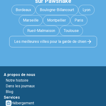
sur Pawshake
Bordeaux
Boulogne-Billancourt
Lyon
Marseille
Montpellier
Paris
Rueil-Malmaison
Toulouse
Les meilleures villes pour la garde de chien
A propos de nous
Notre histoire
Dans les journaux
Blog
Services
Hébergement