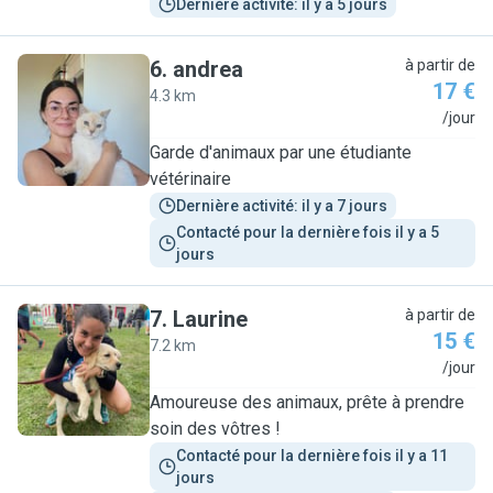
Dernière activité: il y a 5 jours
6
.
andrea
à partir de
17 €
4.3 km
A
/jour
Garde d'animaux par une étudiante
vétérinaire
Dernière activité: il y a 7 jours
Contacté pour la dernière fois il y a 5 
jours
7
.
Laurine
à partir de
15 €
7.2 km
L
/jour
Amoureuse des animaux, prête à prendre
soin des vôtres !
Contacté pour la dernière fois il y a 11 
jours