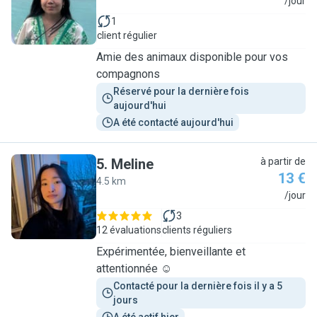
S
/jour
1
client régulier
Amie des animaux disponible pour vos
compagnons
Réservé pour la dernière fois 
aujourd'hui
A été contacté aujourd'hui
5
.
Meline
à partir de
13 €
4.5 km
M
/jour
3
12 évaluations
clients réguliers
Expérimentée, bienveillante et
attentionnée ☺️
Contacté pour la dernière fois il y a 5 
jours