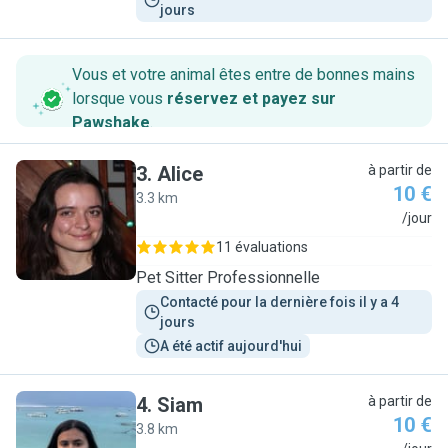
jours
Vous et votre animal êtes entre de bonnes mains
lorsque vous
réservez et payez sur
Pawshake
.
3
.
Alice
à partir de
10 €
3.3 km
A
/jour
11 évaluations
Pet Sitter Professionnelle
Contacté pour la dernière fois il y a 4 
jours
A été actif aujourd'hui
4
.
Siam
à partir de
10 €
3.8 km