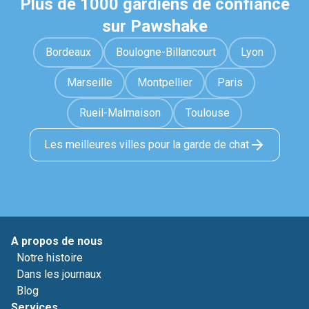
Plus de 1000 gardiens de confiance
sur Pawshake
Bordeaux
Boulogne-Billancourt
Lyon
Marseille
Montpellier
Paris
Rueil-Malmaison
Toulouse
Les meilleures villes pour la garde de chat
A propos de nous
Notre histoire
Dans les journaux
Blog
Services