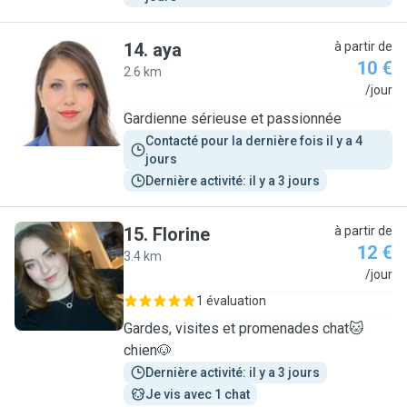
14
.
aya
à partir de
10 €
2.6 km
A
/jour
Gardienne sérieuse et passionnée
Contacté pour la dernière fois il y a 4 
jours
Dernière activité: il y a 3 jours
15
.
Florine
à partir de
12 €
3.4 km
F
/jour
1 évaluation
Gardes, visites et promenades chat🐱
chien🐶
Dernière activité: il y a 3 jours
Je vis avec 1 chat