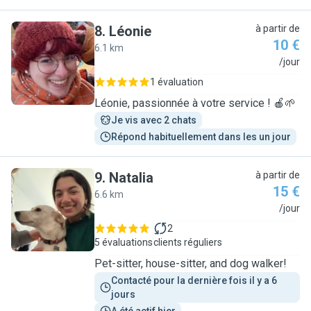
8
.
Léonie
à partir de
10 €
6.1 km
L
/jour
1 évaluation
Léonie, passionnée à votre service ! 🍎🌱
Je vis avec 2 chats
Répond habituellement dans les un jour
9
.
Natalia
à partir de
15 €
6.6 km
N
/jour
2
5 évaluations
clients réguliers
Pet-sitter, house-sitter, and dog walker!
Contacté pour la dernière fois il y a 6 
jours