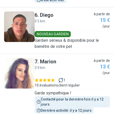
A été actif hier
6
.
Diego
à partir de
15 €
0.5 km
D
/jour
NOUVEAU GARDIEN
Gardien sérieux & disponible pour le
bienêtre de votre pet
7
.
Marion
à partir de
13 €
3.9 km
M
/jour
1
10 évaluations
client régulier
Garde sympathique !
Contacté pour la dernière fois il y a 12 
jours
Dernière activité: il y a 12 jours