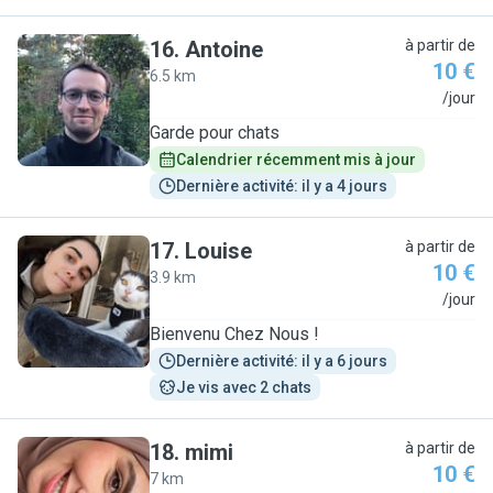
16
.
Antoine
à partir de
10 €
6.5 km
A
/jour
Garde pour chats
Calendrier récemment mis à jour
Dernière activité: il y a 4 jours
17
.
Louise
à partir de
10 €
3.9 km
L
/jour
Bienvenu Chez Nous !
Dernière activité: il y a 6 jours
Je vis avec 2 chats
18
.
mimi
à partir de
10 €
7 km