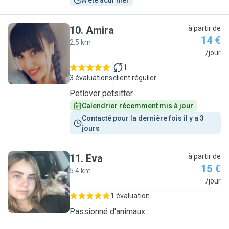
A été actif hier
10
.
Amira
à partir de
14 €
2.5 km
A
/jour
1
3 évaluations
client régulier
Petlover petsitter
Calendrier récemment mis à jour
Contacté pour la dernière fois il y a 3 
jours
11
.
Eva
à partir de
15 €
5.4 km
E
/jour
1 évaluation
Passionné d'animaux