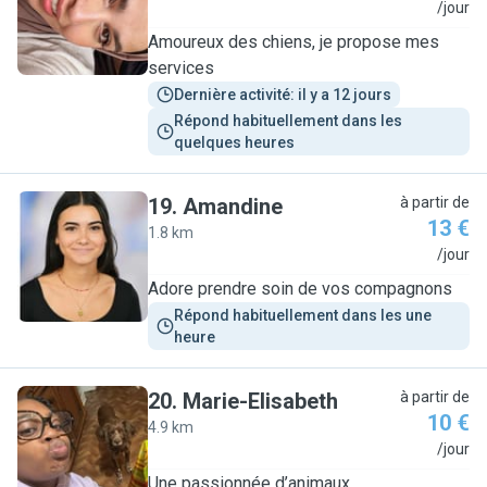
M
/jour
Amoureux des chiens, je propose mes
services
Dernière activité: il y a 12 jours
Répond habituellement dans les 
quelques heures
19
.
Amandine
à partir de
13 €
1.8 km
A
/jour
Adore prendre soin de vos compagnons
Répond habituellement dans les une 
heure
20
.
Marie-Elisabeth
à partir de
10 €
4.9 km
M
/jour
Une passionnée d’animaux