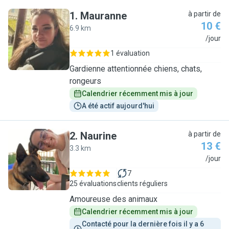
1
.
Mauranne
à partir de
10 €
6.9 km
M
/jour
1 évaluation
Gardienne attentionnée chiens, chats,
rongeurs
Calendrier récemment mis à jour
A été actif aujourd'hui
2
.
Naurine
à partir de
13 €
3.3 km
N
/jour
7
25 évaluations
clients réguliers
Amoureuse des animaux
Calendrier récemment mis à jour
Contacté pour la dernière fois il y a 6 