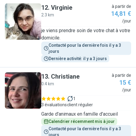
12
.
Virginie
à partir de
14,81 €
2.3 km
V
/jour
je viens prendre soin de votre chat à votre
domicile.
Contacté pour la dernière fois il y a 3 
jours
Dernière activité: il y a 3 jours
13
.
Christiane
à partir de
15 €
0.4 km
C
/jour
1
3 évaluations
client régulier
Garde d'animaux en famille d'accueil
Calendrier récemment mis à jour
Contacté pour la dernière fois il y a 3 
jours