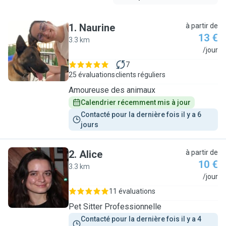
1
.
Naurine
à partir de
13 €
3.3 km
N
/jour
7
25 évaluations
clients réguliers
Amoureuse des animaux
Calendrier récemment mis à jour
Contacté pour la dernière fois il y a 6 
jours
2
.
Alice
à partir de
10 €
3.3 km
A
/jour
11 évaluations
Pet Sitter Professionnelle
Contacté pour la dernière fois il y a 4 