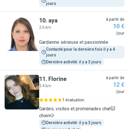
jours
10
.
aya
à partir de
10 €
2.6 km
A
/jour
Gardienne sérieuse et passionnée
Contacté pour la dernière fois il y a 4 
jours
Dernière activité: il y a 3 jours
11
.
Florine
à partir de
12 €
3.4 km
F
/jour
1 évaluation
Gardes, visites et promenades chat🐱
chien🐶
Dernière activité: il y a 3 jours