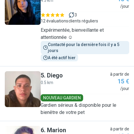
4.5 km
M
/jour
3
12 évaluations
clients réguliers
Expérimentée, bienveillante et
attentionnée ☺️
Contacté pour la dernière fois il y a 5 
jours
A été actif hier
5
.
Diego
à partir de
15 €
0.5 km
D
/jour
NOUVEAU GARDIEN
Gardien sérieux & disponible pour le
bienêtre de votre pet
6
.
Marion
à partir de