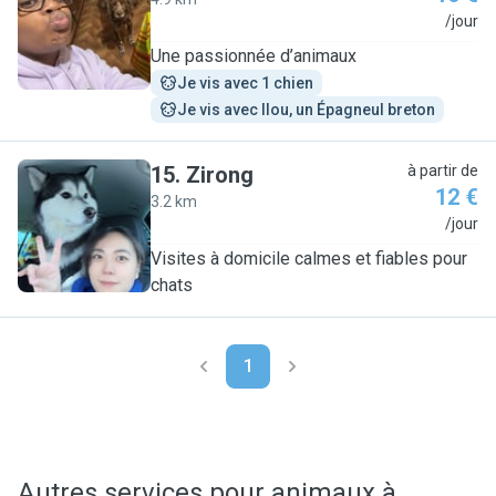
M
/jour
Une passionnée d’animaux
Je vis avec 1 chien
Je vis avec Ilou, un Épagneul breton
15
.
Zirong
à partir de
12 €
3.2 km
Z
/jour
Visites à domicile calmes et fiables pour
chats
1
Autres services pour animaux à