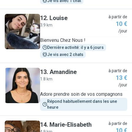
Je vis avec 1 chat
12
.
Louise
à partir de
10 €
3.9 km
L
/jour
Bienvenu Chez Nous !
Dernière activité: il y a 6 jours
Je vis avec 2 chats
13
.
Amandine
à partir de
13 €
1.8 km
A
/jour
Adore prendre soin de vos compagnons
Répond habituellement dans les une 
heure
14
.
Marie-Elisabeth
à partir de
10 €
4.9 km