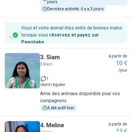
jours
Dernière activité: il y a 3 jours
Vous et votre animal êtes entre de bonnes mains
lorsque vous
réservez et payez sur
Pawshake
.
3
.
Siam
à partir de
10 €
3.8 km
S
/jour
1
client régulier
Amie des animaux disponible pour vos
compagnons
A été actif hier
4
.
Meline
à partir de
13 €