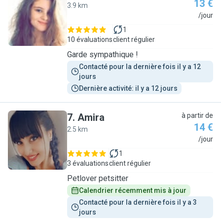
13 €
3.9 km
M
/jour
1
10 évaluations
client régulier
Garde sympathique !
Contacté pour la dernière fois il y a 12 
jours
Dernière activité: il y a 12 jours
7
.
Amira
à partir de
14 €
2.5 km
A
/jour
1
3 évaluations
client régulier
Petlover petsitter
Calendrier récemment mis à jour
Contacté pour la dernière fois il y a 3 
jours