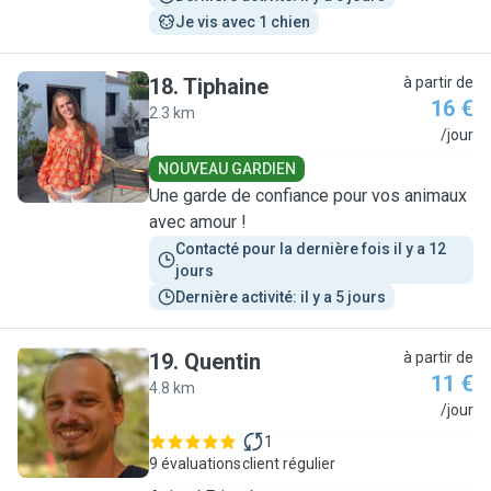
Je vis avec 1 chien
18
.
Tiphaine
à partir de
16 €
2.3 km
T
/jour
NOUVEAU GARDIEN
Une garde de confiance pour vos animaux
avec amour !
Contacté pour la dernière fois il y a 12 
jours
Dernière activité: il y a 5 jours
19
.
Quentin
à partir de
11 €
4.8 km
Q
/jour
1
9 évaluations
client régulier