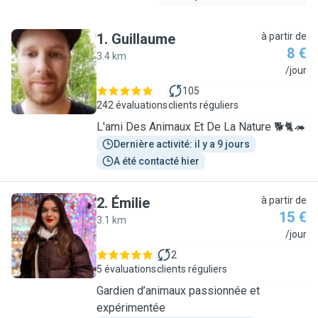
1
.
Guillaume
à partir de
8 €
3.4 km
G
/jour
105
242 évaluations
clients réguliers
L'ami Des Animaux Et De La Nature 🐕🐈🦔
Dernière activité: il y a 9 jours
A été contacté hier
2
.
Émilie
à partir de
15 €
3.1 km
É
/jour
2
5 évaluations
clients réguliers
Gardien d’animaux passionnée et
expérimentée