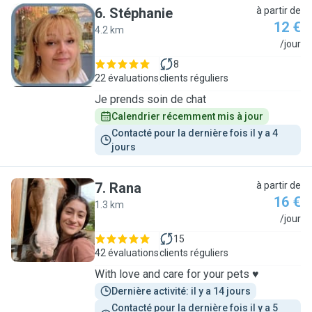
6
.
Stéphanie
à partir de
12 €
4.2 km
S
/jour
8
22 évaluations
clients réguliers
Je prends soin de chat
Calendrier récemment mis à jour
Contacté pour la dernière fois il y a 4 
jours
7
.
Rana
à partir de
16 €
1.3 km
R
/jour
15
42 évaluations
clients réguliers
With love and care for your pets ♥️
Dernière activité: il y a 14 jours
Contacté pour la dernière fois il y a 5 