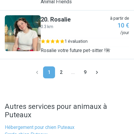
Animal Friends
20
.
Rosalie
à partir de
10 €
0.3 km
R
/jour
1 évaluation
Rosalie votre future pet-sitter !🌺
1
2
...
9
Autres services pour animaux à
Puteaux
Hébergement pour chien Puteaux