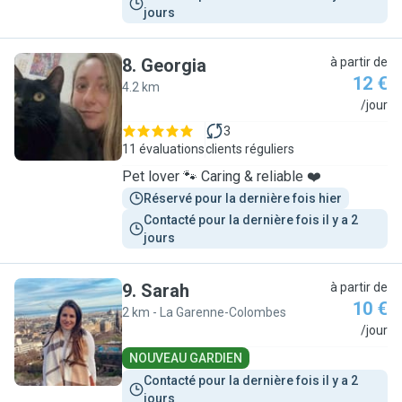
jours
8
.
Georgia
à partir de
12 €
4.2 km
G
/jour
3
11 évaluations
clients réguliers
Pet lover 🐾 Caring & reliable ❤️
Réservé pour la dernière fois hier
Contacté pour la dernière fois il y a 2 
jours
9
.
Sarah
à partir de
10 €
2 km - La Garenne-Colombes
S
/jour
NOUVEAU GARDIEN
Contacté pour la dernière fois il y a 2 
jours