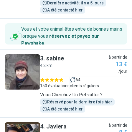
Dernière activité: il y a 5 jours
A été contacté hier
Vous et votre animal êtes entre de bonnes mains
lorsque vous
réservez et payez sur
Pawshake
.
3
.
sabine
à partir de
13 €
4.2 km
S
/jour
64
150 évaluations
clients réguliers
Vous Cherchez Un Pet-sitter ?
Réservé pour la dernière fois hier
A été contacté hier
4
.
Javiera
à partir de