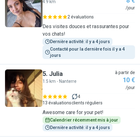
8 €
4.9 km
J
/jour
2 évaluations
Des visites douces et rassurantes pour
vos chats!
Dernière activité: il y a 4 jours
Contacté pour la dernière fois il y a 4 
jours
5
.
Julia
à partir de
10 €
1.5 km - Nanterre
J
/jour
4
13 évaluations
clients réguliers
Awesome care for your pet!
Calendrier récemment mis à jour
Dernière activité: il y a 4 jours