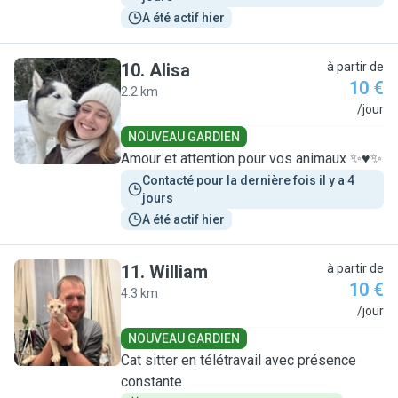
A été actif hier
10
.
Alisa
à partir de
10 €
2.2 km
A
/jour
NOUVEAU GARDIEN
Amour et attention pour vos animaux ✨♥️✨
Contacté pour la dernière fois il y a 4 
jours
A été actif hier
11
.
William
à partir de
10 €
4.3 km
W
/jour
NOUVEAU GARDIEN
Cat sitter en télétravail avec présence
constante