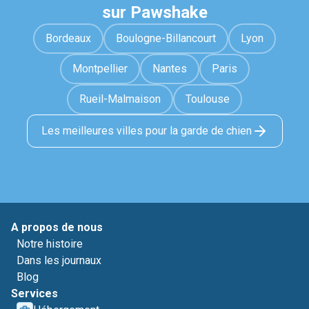
sur Pawshake
Bordeaux
Boulogne-Billancourt
Lyon
Montpellier
Nantes
Paris
Rueil-Malmaison
Toulouse
Les meilleures villes pour la garde de chien
A propos de nous
Notre histoire
Dans les journaux
Blog
Services