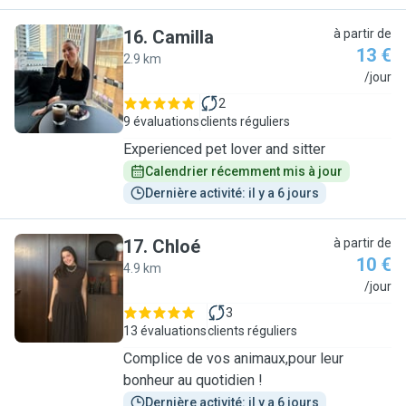
16
.
Camilla
à partir de
13 €
2.9 km
C
/jour
2
9 évaluations
clients réguliers
Experienced pet lover and sitter
Calendrier récemment mis à jour
Dernière activité: il y a 6 jours
17
.
Chloé
à partir de
10 €
4.9 km
C
/jour
3
13 évaluations
clients réguliers
Complice de vos animaux,pour leur
bonheur au quotidien !
Dernière activité: il y a 6 jours