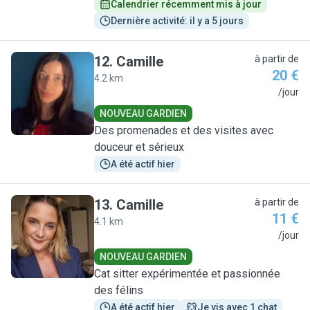
Calendrier récemment mis à jour
Dernière activité: il y a 5 jours
12
.
Camille
à partir de
20 €
4.2 km
C
/jour
NOUVEAU GARDIEN
Des promenades et des visites avec
douceur et sérieux
A été actif hier
13
.
Camille
à partir de
11 €
4.1 km
C
/jour
NOUVEAU GARDIEN
Cat sitter expérimentée et passionnée
des félins
A été actif hier
Je vis avec 1 chat