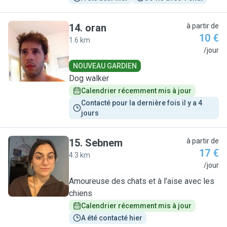
14
.
oran
à partir de
10 €
1.6 km
O
/jour
NOUVEAU GARDIEN
Dog walker
Calendrier récemment mis à jour
Contacté pour la dernière fois il y a 4 
jours
15
.
Sebnem
à partir de
17 €
4.3 km
S
/jour
Amoureuse des chats et à l’aise avec les
chiens
Calendrier récemment mis à jour
A été contacté hier