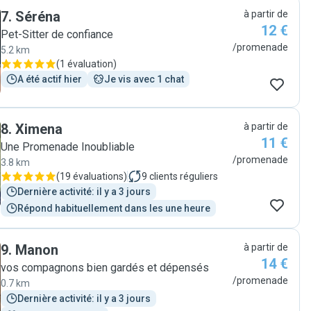
7
.
Séréna
à partir de
12 €
Pet-Sitter de confiance
/promenade
5.2 km
(
1 évaluation
)
A été actif hier
Je vis avec 1 chat
8
.
Ximena
à partir de
11 €
Une Promenade Inoubliable
/promenade
3.8 km
(
19 évaluations
)
9
clients réguliers
Dernière activité: il y a 3 jours
Répond habituellement dans les une heure
9
.
Manon
à partir de
14 €
vos compagnons bien gardés et dépensés
/promenade
0.7 km
Dernière activité: il y a 3 jours