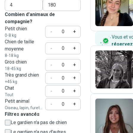
F
Combien d’animaux de
compagnie?
Petit chien
-
+
0-8 kg
Vous et v
Chien de taille
réservez
-
+
moyenne
8-18 kg
Gros chien
-
+
E
18-45 kg
Très grand chien
-
+
+45 kg
Chat
-
+
Tout
Petit animal
-
+
Oiseau, lapin, furet...
Filtres avancés
M
Le gardien n'a pas de chien
Le gardien n'a pas d'autres