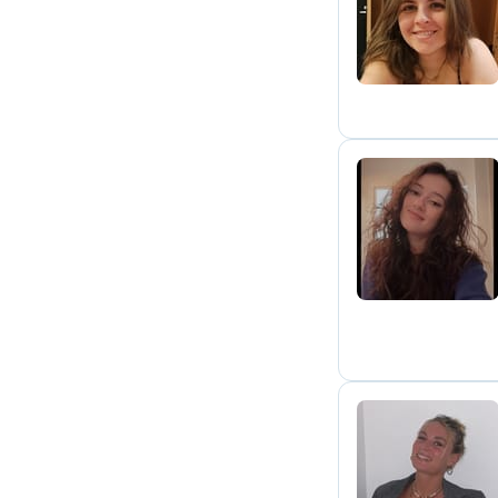
E
L
A