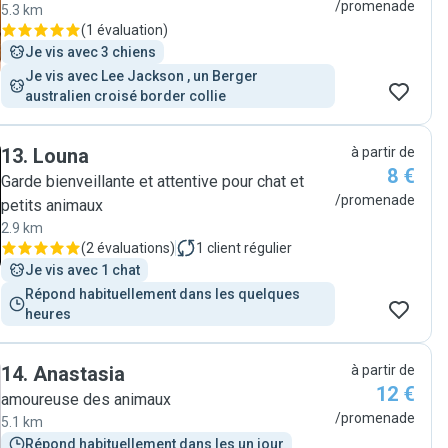
/promenade
5.3 km
(
1 évaluation
)
Je vis avec 3 chiens
Je vis avec Lee Jackson , un Berger 
australien croisé border collie 
13
.
Louna
à partir de
8 €
Garde bienveillante et attentive pour chat et
/promenade
petits animaux
2.9 km
(
2 évaluations
)
1
client régulier
Je vis avec 1 chat
Répond habituellement dans les quelques 
heures
14
.
Anastasia
à partir de
12 €
amoureuse des animaux
/promenade
5.1 km
Répond habituellement dans les un jour