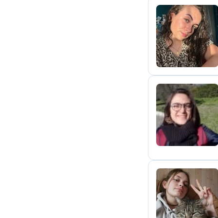
S
X
M