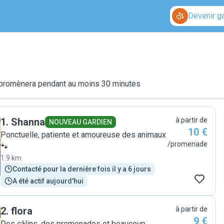
Devenir g
le promènera pendant au moins 30 minutes
1
.
Shanna
à partir de
NOUVEAU GARDIEN
10 €
Ponctuelle, patiente et amoureuse des animaux
/promenade
🐾
1.9 km
Contacté pour la dernière fois il y a 6 jours
A été actif aujourd'hui
2
.
flora
à partir de
9 €
Des câlins, des promenades et beaucoup