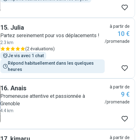
15
.
Julia
à partir de
10 €
Partez sereinement pour vos déplacements !
/promenade
2.3 km
(
2 évaluations
)
Je vis avec 1 chat
Répond habituellement dans les quelques 
heures
16
.
Anais
à partir de
9 €
Promeneuse attentive et passionnée à
/promenade
Grenoble
4.4 km
17
.
kimaru
à partir de