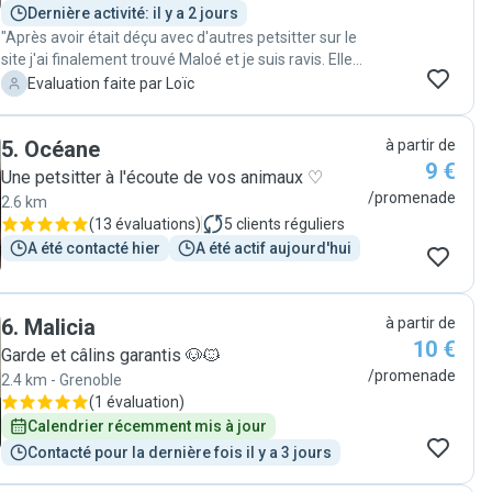
Dernière activité: il y a 2 jours
"Après avoir était déçu avec d'autres petsitter sur le
site j'ai finalement trouvé Maloé et je suis ravis. Elle
est très impliquée et c'est une vrai passionnée. Je la
L
Evaluation faite par Loïc
recommande 1000 fois et je vais refaire appel à ses
services sans hésiter."
5
.
Océane
à partir de
9 €
Une petsitter à l'écoute de vos animaux ♡
/promenade
2.6 km
(
13 évaluations
)
5
clients réguliers
A été contacté hier
A été actif aujourd'hui
6
.
Malicia
à partir de
10 €
Garde et câlins garantis 🐶🐱
/promenade
2.4 km - Grenoble
(
1 évaluation
)
Calendrier récemment mis à jour
Contacté pour la dernière fois il y a 3 jours