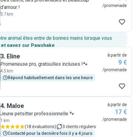
/promenade
d’amour !
3.7 km
otre animal êtes entre de bonnes mains lorsque vous
 et payez sur Pawshake
.
3
.
Eline
à partir de
9 €
Promeneuse pro, gratouilles incluses !🐾
/promenade
4.5 km
Répond habituellement dans les une heure
4
.
Maloe
à partir de
17 €
Jeune petsitter professionnelle 🐾
/promenade
1 km
(
18 évaluations
)
3
clients réguliers
Contacté pour la dernière fois il y a 4 jours