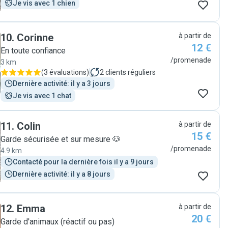
Je vis avec 1 chien
10
.
Corinne
à partir de
12 €
En toute confiance
/promenade
3 km
(
3 évaluations
)
2
clients réguliers
Dernière activité: il y a 3 jours
Je vis avec 1 chat
11
.
Colin
à partir de
15 €
Garde sécurisée et sur mesure 🐶
/promenade
4.9 km
Contacté pour la dernière fois il y a 9 jours
Dernière activité: il y a 8 jours
12
.
Emma
à partir de
20 €
Garde d'animaux (réactif ou pas)