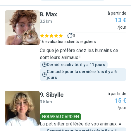
8
.
Max
à partir de
13 €
3.2 km
M
/jour
3
16 évaluations
clients réguliers
Ce que je préfère chez les humains ce
sont leurs animaux !
Dernière activité: il y a 11 jours
Contacté pour la dernière fois il y a 6 
jours
9
.
Sibylle
à partir de
15 €
3.5 km
S
/jour
NOUVEAU GARDIEN
La pet sitter préférée de vos animaux ☀️