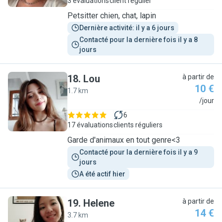
3 évaluations
client régulier
Petsitter chien, chat, lapin
Dernière activité: il y a 6 jours
Contacté pour la dernière fois il y a 8 
jours
18
.
Lou
à partir de
10 €
1.7 km
L
/jour
6
17 évaluations
clients réguliers
Garde d'animaux en tout genre<3
Contacté pour la dernière fois il y a 9 
jours
A été actif hier
19
.
Helene
à partir de
14 €
3.7 km