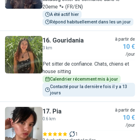
20eme 🐾 (FR/EN)
A été actif hier
Répond habituellement dans les un jour
16
.
Gouridania
à partir de
10 €
3 km
G
/jour
Pet sitter de confiance. Chats, chiens et
house sitting
Calendrier récemment mis à jour
Contacté pour la dernière fois il y a 13 
jours
17
.
Pia
à partir de
10 €
0.6 km
P
/jour
1