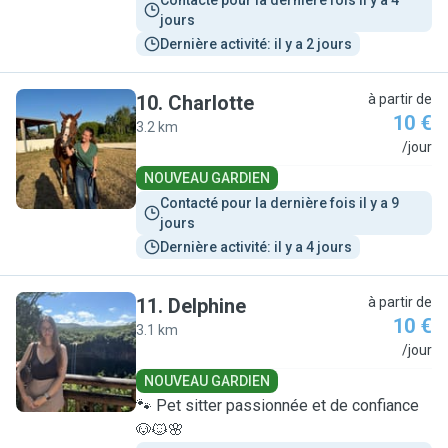
Contacté pour la dernière fois il y a 4 
jours
Dernière activité: il y a 2 jours
10
.
Charlotte
à partir de
10 €
3.2 km
C
/jour
NOUVEAU GARDIEN
Contacté pour la dernière fois il y a 9 
jours
Dernière activité: il y a 4 jours
11
.
Delphine
à partir de
10 €
3.1 km
D
/jour
NOUVEAU GARDIEN
🐾 Pet sitter passionnée et de confiance
🐶🐱🌸