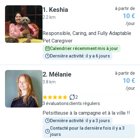
1
.
Keshia
à partir de
10 €
2.2 km
K
/jour
Responsible, Caring, and Fully Adaptable
Pet Caregiver
Calendrier récemment mis à jour
Dernière activité: il y a 6 jours
2
.
Mélanie
à partir de
10 €
3.8 km
M
/jour
2
3 évaluations
clients réguliers
Petsitteuse à la campagne et à la ville !!
Dernière activité: il y a 3 jours
Contacté pour la dernière fois il y a 3 
jours