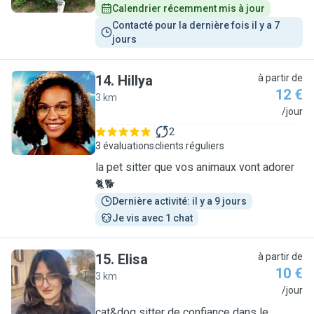
Calendrier récemment mis à jour
Contacté pour la dernière fois il y a 7 
jours
14
.
Hillya
à partir de
12 €
3 km
H
/jour
2
3 évaluations
clients réguliers
la pet sitter que vos animaux vont adorer
🐈🐕
Dernière activité: il y a 9 jours
Je vis avec 1 chat
15
.
Elisa
à partir de
10 €
3 km
E
/jour
cat&dog sitter de confiance dans le