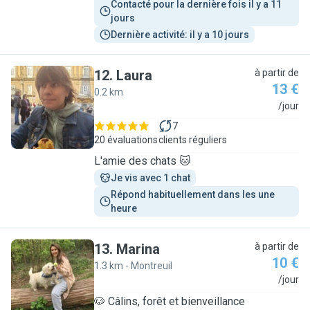
Contacté pour la dernière fois il y a 11 
jours
Dernière activité: il y a 10 jours
12
.
Laura
à partir de
13 €
0.2 km
L
/jour
7
20 évaluations
clients réguliers
L'amie des chats 🐱
Je vis avec 1 chat
Répond habituellement dans les une 
heure
13
.
Marina
à partir de
10 €
1.3 km - Montreuil
M
/jour
🐶 Câlins, forêt et bienveillance