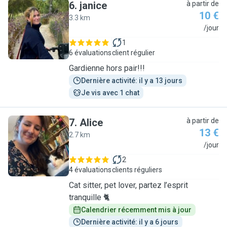
6
.
janice
à partir de
10 €
3.3 km
J
/jour
1
6 évaluations
client régulier
Gardienne hors pair!!!
Dernière activité: il y a 13 jours
Je vis avec 1 chat
7
.
Alice
à partir de
13 €
2.7 km
A
/jour
2
4 évaluations
clients réguliers
Cat sitter, pet lover, partez l’esprit
tranquille 🐈
Calendrier récemment mis à jour
Dernière activité: il y a 6 jours