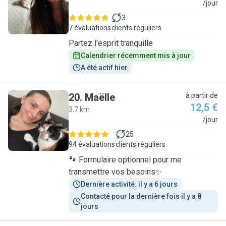
H
/jour
3
7 évaluations
clients réguliers
Partez l'esprit tranquille
Calendrier récemment mis à jour
A été actif hier
20
.
Maëlle
à partir de
12,5 €
3.7 km
M
/jour
25
94 évaluations
clients réguliers
🐾 Formulaire optionnel pour me
transmettre vos besoins✨
Dernière activité: il y a 6 jours
Contacté pour la dernière fois il y a 8 
jours