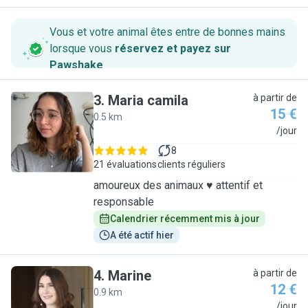
Vous et votre animal êtes entre de bonnes mains
lorsque vous
réservez et payez sur
Pawshake
.
3
.
Maria camila
à partir de
15 €
0.5 km
M
/jour
8
21 évaluations
clients réguliers
amoureux des animaux ♥️ attentif et
responsable
Calendrier récemment mis à jour
A été actif hier
4
.
Marine
à partir de
12 €
0.9 km
M
/jour