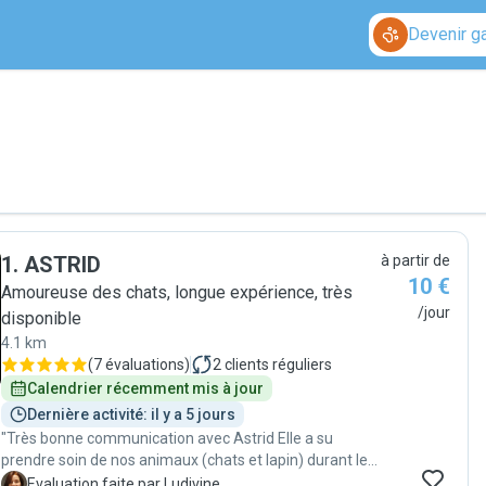
Devenir g
1
.
ASTRID
à partir de
10 €
Amoureuse des chats, longue expérience, très
/jour
disponible
4.1 km
(
7 évaluations
)
2
clients réguliers
Calendrier récemment mis à jour
Dernière activité: il y a 5 jours
"Très bonne communication avec Astrid Elle a su
prendre soin de nos animaux (chats et lapin) durant le
week end Nous referons appel à elle sans hésiter 😊"
L
Evaluation faite par Ludivine