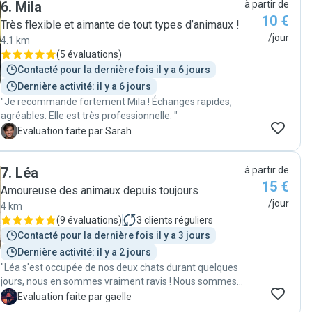
6
.
Mila
à partir de
très heureux grâce aux attentions et aux jeux qu'il a
10 €
reçus. Les messages reçus et les photos étaient un vrai
Très flexible et aimante de tout types d’animaux !
réconfort pendant notre absence. Un grand merci
/jour
4.1 km
Camille pour votre professionnalisme et votre amour
(
5 évaluations
)
des animaux. Nous vous recommandons sans
Contacté pour la dernière fois il y a 6 jours
hésitation et nous espérons vous retrouver lors de
Dernière activité: il y a 6 jours
notre prochain voyage ! "
"Je recommande fortement Mila ! Échanges rapides,
agréables. Elle est très professionnelle. "
S
Evaluation faite par Sarah
7
.
Léa
à partir de
15 €
Amoureuse des animaux depuis toujours
/jour
4 km
(
9 évaluations
)
3
clients réguliers
Contacté pour la dernière fois il y a 3 jours
Dernière activité: il y a 2 jours
"Léa s'est occupée de nos deux chats durant quelques
jours, nous en sommes vraiment ravis ! Nous sommes
revenus et les litières étaient propres, les gamelles
G
Evaluation faite par gaelle
pleines... un petit compte rendu à chaque visite avec