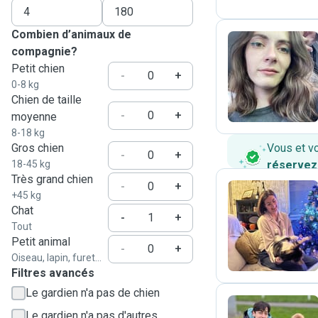
Combien d’animaux de
compagnie?
Petit chien
A
-
+
0-8 kg
Chien de taille
-
+
moyenne
8-18 kg
Gros chien
Vous et v
-
+
18-45 kg
réservez
Très grand chien
-
+
+45 kg
Chat
-
+
M
Tout
Petit animal
-
+
Oiseau, lapin, furet...
Filtres avancés
Le gardien n'a pas de chien
Le gardien n'a pas d'autres