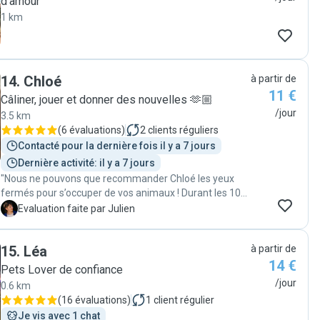
d’amour
1 km
14
.
Chloé
à partir de
11 €
Câliner, jouer et donner des nouvelles 🫶🏼
/jour
3.5 km
(
6 évaluations
)
2
clients réguliers
Contacté pour la dernière fois il y a 7 jours
Dernière activité: il y a 7 jours
"Nous ne pouvons que recommander Chloé les yeux
fermés pour s’occuper de vos animaux ! Durant les 10
jours de notre absence, nous avons été entièrement
J
Evaluation faite par Julien
sereins. Chloé est venue matin et soir pour nourrir
Moustache et Ginette, leur offrir de nombreux câlins et
15
.
Léa
à partir de
jouer avec eux. Ce qui nous a particulièrement rassurés,
14 €
c'est que dès la première visite de remise des clés, nos
Pets Lover de confiance
chats se sont très bien entendus avec elle et lui ont fait
/jour
0.6 km
plein de câlins comme s'ils étaient déjà amis ! Chaque
(
16 évaluations
)
1
client régulier
jour, nous avons reçu des nouvelles accompagnées de
Je vis avec 1 chat