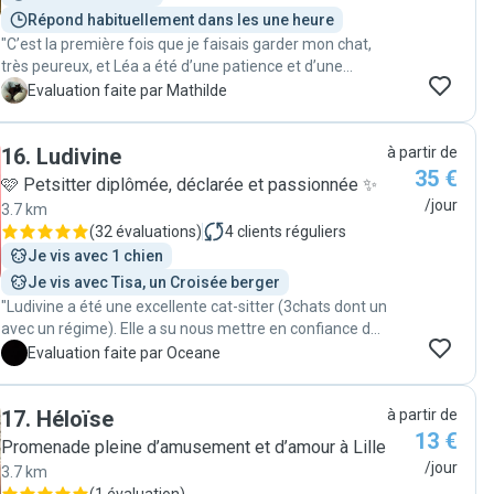
photos et vidéos, ce qui a été un réconfort quotidien et
Répond habituellement dans les une heure
un petit plaisir pendant nos vacances. Tout s'est si bien
"C’est la première fois que je faisais garder mon chat,
passé que nous avions même l’impression que nos
très peureux, et Léa a été d’une patience et d’une
petits compagnons pouvaient nous oublier !
gentillesse remarquable. Elle prend le temps d’envoyer
Heureusement, ils nous ont réservé un accueil
M
Evaluation faite par Mathilde
des nouvelles et des photos à chaque visite, ce qui m’a
chaleureux à notre retour avec plein de câlins. Chloé est
beaucoup rassurée. Elle tient compte des petites notes,
douce, attentive, enjouée, rassurante et extrêmement
16
.
Ludivine
à partir de
des petites indications qu’on lui laisse et est vraiment
réactive. Nous avons trouvé notre catsitter idéale !"
35 €
très appliquée dans son travail. Je n’hésiterais pas à
🩷 Petsitter diplômée, déclarée et passionnée ✨
refaire appel à elle et je la recommanderais sans
/jour
3.7 km
hésiter vraiment ! "
(
32 évaluations
)
4
clients réguliers
Je vis avec 1 chien
Je vis avec Tisa, un Croisée berger
"Ludivine a été une excellente cat-sitter (3chats dont un
avec un régime). Elle a su nous mettre en confiance dès
la pré-visite. Même notre chat le plus peureux s’est
O
Evaluation faite par Oceane
laissé approcher à chacune de ses visites. Ludivine
nous a fait un résumé à chacune de ses visites
17
.
Héloïse
à partir de
agrémenté de photos de chaque chat, sans exception.
13 €
Nous avons pu passer de bonnes vacances sans nous
Promenade pleine d’amusement et d’amour à Lille
inquiéter car Ludivine était très à l’écoute de nos chats
/jour
3.7 km
et nous. Nous la recontacterons sans aucune hésitation