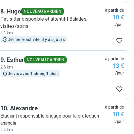
des photos et vidéos, c'était parfait ! nous ferons
8
.
Hugo
à partir de
encore appel à elle à l'avenir ! "
NOUVEAU GARDIEN
10 €
Pet-sitter disponible et attentif | Balades,
/jour
visites/soins
3.1 km
Dernière activité: il y a 5 jours
9
.
Esther
à partir de
NOUVEAU GARDIEN
13 €
2.6 km
/jour
Je vis avec 1 chien, 1 chat
10
.
Alexandre
à partir de
10 €
Étudiant responsable engagé pour la protection
/jour
animale
2.4 km