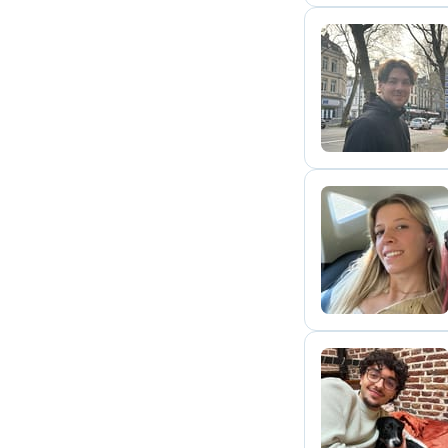
H
E
A