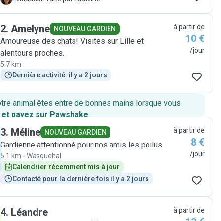
2
.
Amelyne
à partir de
NOUVEAU GARDIEN
10 €
Amoureuse des chats! Visites sur Lille et
/jour
alentours proches.
5.7 km
Dernière activité: il y a 2 jours
otre animal êtes entre de bonnes mains lorsque vous
 et payez sur Pawshake
.
3
.
Méline
à partir de
NOUVEAU GARDIEN
8 €
Gardienne attentionné pour nos amis les poilus
/jour
5.1 km - Wasquehal
Calendrier récemment mis à jour
Contacté pour la dernière fois il y a 2 jours
4
.
Léandre
à partir de