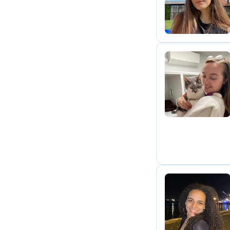
C
C
L