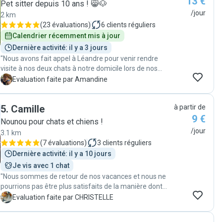
13 €
Pet sitter depuis 10 ans ! 😸🐶
/jour
2 km
(
23 évaluations
)
6
clients réguliers
Calendrier récemment mis à jour
Dernière activité: il y a 3 jours
"Nous avons fait appel à Léandre pour venir rendre
visite à nos deux chats à notre domicile lors de nos
vacances. Pendant ces 17jours, Léandre a effectué des
A
Evaluation faite par Amandine
visites d'une durée 1h à 4h chaque jour, matin et soir.
Nous sommes extrêmement ravis des services de
5
.
Camille
à partir de
Léandre, qui a effectué toutes les tâches à faire avec
9 €
sérieux, et a surtout donné beaucoup d'amour et de
Nounou pour chats et chiens !
séances de jeux à nos deux chats. Nos deux chats
/jour
3.1 km
semblaient être tombés amoureux de Léandre (on était
(
7 évaluations
)
3
clients réguliers
presque jaloux), et ont clairement appréciés les visites
Dernière activité: il y a 10 jours
effectuées 😻😻 La communication avec Léandre a été
Je vis avec 1 chat
également excellente, nous avions des nouvelles et de
"Nous sommes de retour de nos vacances et nous ne
nombreuses photos de nos chats à chaque visite, et il
pourrions pas être plus satisfaits de la manière dont
était également très disponible par message. Nous
Camille a pris soin de notre chat. Elle a été
avons profité de nos vacances en confiance ! Rien à
C
Evaluation faite par CHRISTELLE
exceptionnelle ! Non seulement notre cher Mimine était
redire, nous referons appel à Léandre avec plaisir 🥰
en pleine forme à notre retour, mais il semblait aussi
merci encore ! "