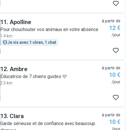
11
.
Apolline
à partir de
12 €
Pour chouchouter vos animaux en votre absence
/jour
1.4 km
Je vis avec 1 chien, 1 chat
12
.
Ambre
à partir de
10 €
Éducatrice de 7 chiens guides 🩷
/jour
2.5 km
13
.
Clara
à partir de
10 €
Garde sérieuse et de confiance avec beaucoup
/jour