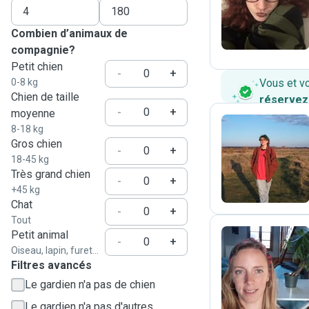
C
Combien d’animaux de
compagnie?
Petit chien
-
+
0-8 kg
Vous et v
Chien de taille
réservez
-
+
moyenne
8-18 kg
Gros chien
-
+
N
18-45 kg
Très grand chien
-
+
+45 kg
Chat
-
+
Tout
Petit animal
-
+
Oiseau, lapin, furet...
S
Filtres avancés
Le gardien n'a pas de chien
Le gardien n'a pas d'autres