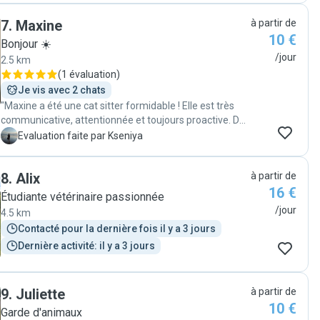
7
.
Maxine
à partir de
10 €
Bonjour ☀️
/jour
2.5 km
(
1 évaluation
)
Je vis avec 2 chats
"Maxine a été une cat sitter formidable ! Elle est très
communicative, attentionnée et toujours proactive. Dès
le début, nous nous sommes sentis en confiance grâce
K
Evaluation faite par Kseniya
à sa gentillesse et à sa bonne humeur. Elle a vraiment
pris soin de notre chat avec beaucoup d’attention et
8
.
Alix
à partir de
d’affection, tout en nous tenant régulièrement
16 €
informés. On voyait que la relation avec notre chat était
Étudiante vétérinaire passionnée
naturelle et confortable, aussi bien pour elle que pour
/jour
4.5 km
lui. À notre retour, notre chat était détendu et heureux.
Contacté pour la dernière fois il y a 3 jours
Nous recommandons Maxine sans hésitation ! "
Dernière activité: il y a 3 jours
9
.
Juliette
à partir de
10 €
Garde d'animaux