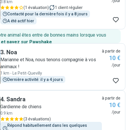
/jour
3.8 km
(
1 évaluation
)
1
client régulier
Contacté pour la dernière fois il y a 8 jours
A été actif hier
otre animal êtes entre de bonnes mains lorsque vous
 et payez sur Pawshake
.
3
.
Noa
à partir de
10 €
Marianne et Noa, nous tenons compagnie à vos
/jour
animaux !
1 km - Le Petit-Quevilly
Dernière activité: il y a 4 jours
4
.
Sandra
à partir de
10 €
Gardienne de chiens
/jour
0.9 km
(
3 évaluations
)
Répond habituellement dans les quelques 