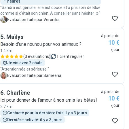
heures
"Sandra est géniale, elle est douce et à pris soin de Blue
comme si c’était son chien. A conseiller sans hésiter ☺️"
V
Evaluation faite par Veronika
5
.
Maïlys
à partir de
10 €
Besoin d’une nounou pour vos animaux ?
/jour
1.4 km
(
3 évaluations
)
1
client régulier
Je vis avec 2 chats
"Attentionnée et sérieuse "
S
Evaluation faite par Sameena
6
.
Charlène
à partir de
10 €
Ici pour donner de l’amour à nos amis les bêtes!
/jour
2.7 km
Contacté pour la dernière fois il y a 3 jours
Dernière activité: il y a 3 jours