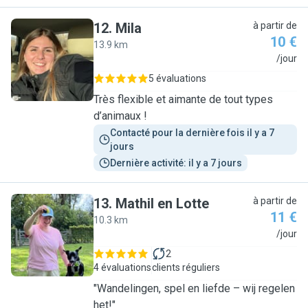
12
.
Mila
à partir de
10 €
13.9 km
M
/jour
5 évaluations
Très flexible et aimante de tout types
d’animaux !
Contacté pour la dernière fois il y a 7 
jours
Dernière activité: il y a 7 jours
13
.
Mathil en Lotte
à partir de
11 €
10.3 km
M
/jour
2
4 évaluations
clients réguliers
"Wandelingen, spel en liefde – wij regelen
het!"