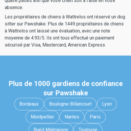
quatre pattes afin que votre chien soit à l'aise en votre
absence.
Les propriétaires de chiens à Wattrelos ont réservé un dog
sitter sur Pawshake. Plus de 1449 propriétaires de chiens
à Wattrelos ont laissé une évaluation, avec une note
moyenne de 4.93/5. Ils ont tous effectué un paiement
sécurisé par Visa, Mastercard, American Express.
Plus de 1000 gardiens de confiance
sur Pawshake
Bordeaux
Boulogne-Billancourt
Lyon
Montpellier
Nantes
Paris
Rueil-Malmaison
Toulouse