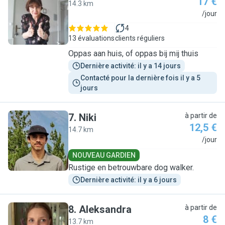
17 €
14.3 km
H
/jour
4
13 évaluations
clients réguliers
Oppas aan huis, of oppas bij mij thuis
Dernière activité: il y a 14 jours
Contacté pour la dernière fois il y a 5 
jours
7
.
Niki
à partir de
12,5 €
14.7 km
N
/jour
NOUVEAU GARDIEN
Rustige en betrouwbare dog walker.
Dernière activité: il y a 6 jours
8
.
Aleksandra
à partir de
8 €
13.7 km