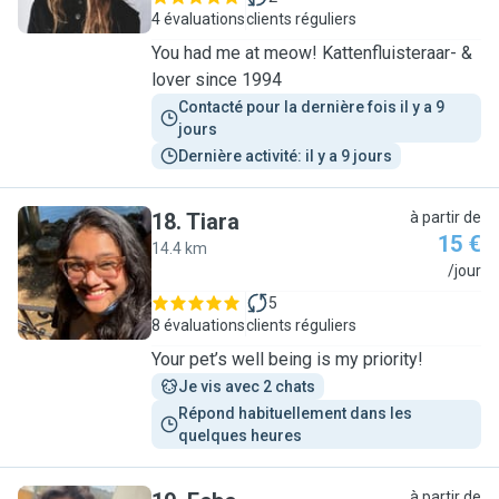
4 évaluations
clients réguliers
You had me at meow! Kattenfluisteraar- &
lover since 1994
Contacté pour la dernière fois il y a 9 
jours
Dernière activité: il y a 9 jours
18
.
Tiara
à partir de
15 €
14.4 km
T
/jour
5
8 évaluations
clients réguliers
Your pet’s well being is my priority!
Je vis avec 2 chats
Répond habituellement dans les 
quelques heures
à partir de