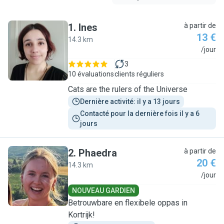
1
.
Ines
à partir de
13 €
14.3 km
I
/jour
3
10 évaluations
clients réguliers
Cats are the rulers of the Universe
Dernière activité: il y a 13 jours
Contacté pour la dernière fois il y a 6 
jours
2
.
Phaedra
à partir de
20 €
14.3 km
P
/jour
NOUVEAU GARDIEN
Betrouwbare en flexibele oppas in
Kortrijk!