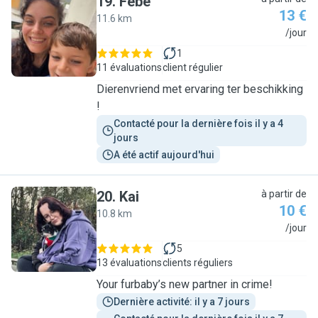
19
.
Febe
13 €
11.6 km
F
/jour
1
11 évaluations
client régulier
Dierenvriend met ervaring ter beschikking
!
Contacté pour la dernière fois il y a 4 
jours
A été actif aujourd'hui
20
.
Kai
à partir de
10 €
10.8 km
K
/jour
5
13 évaluations
clients réguliers
Your furbaby’s new partner in crime!
Dernière activité: il y a 7 jours