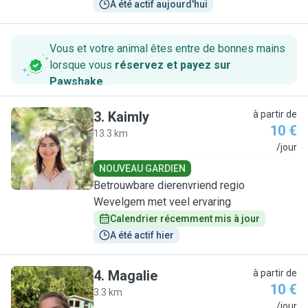
A été actif aujourd'hui
Vous et votre animal êtes entre de bonnes mains
lorsque vous
réservez et payez sur
Pawshake
.
3
.
Kaimly
à partir de
10 €
13.3 km
K
/jour
NOUVEAU GARDIEN
Betrouwbare dierenvriend regio
Wevelgem met veel ervaring
Calendrier récemment mis à jour
A été actif hier
4
.
Magalie
à partir de
10 €
3.3 km
M
/jour