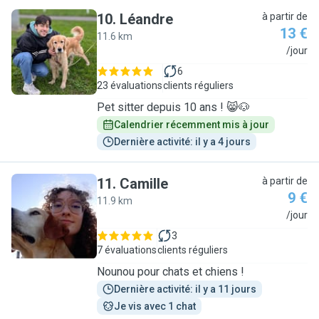
10
.
Léandre
à partir de
13 €
11.6 km
L
/jour
6
23 évaluations
clients réguliers
Pet sitter depuis 10 ans ! 😸🐶
Calendrier récemment mis à jour
Dernière activité: il y a 4 jours
11
.
Camille
à partir de
9 €
11.9 km
C
/jour
3
7 évaluations
clients réguliers
Nounou pour chats et chiens !
Dernière activité: il y a 11 jours
Je vis avec 1 chat