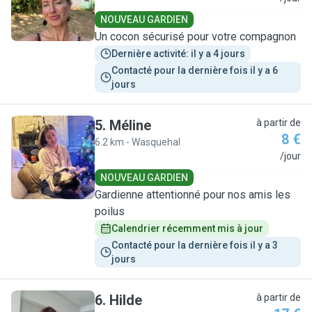
NOUVEAU GARDIEN
Un cocon sécurisé pour votre compagnon
Dernière activité: il y a 4 jours
Contacté pour la dernière fois il y a 6 
jours
5
.
Méline
à partir de
8 €
6.2 km - Wasquehal
M
/jour
NOUVEAU GARDIEN
Gardienne attentionné pour nos amis les
poilus
Calendrier récemment mis à jour
Contacté pour la dernière fois il y a 3 
jours
6
.
Hilde
à partir de