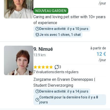
A
/jour
NOUVEAU GARDIEN
Caring and loving pet sitter with 10+ years
of experience
Dernière activité: il y a 10 jours
Je vis avec 1 chien, 1 chat
9
.
Nimué
à partir de
12 €
13.9 km
N
/jour
3
7 évaluations
clients réguliers
Zorgzame en Ervaren Dierenoppas |
Student Dierverzorging
Dernière activité: il y a 14 jours
Contacté pour la dernière fois il y a 8 
jours