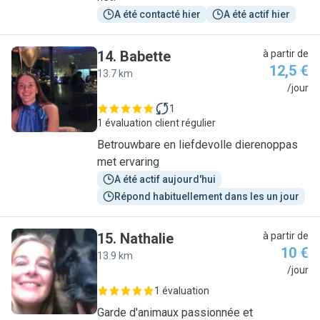
A été contacté hier
A été actif hier
14
.
Babette
à partir de
12,5 €
13.7 km
B
/jour
1
1 évaluation
client régulier
Betrouwbare en liefdevolle dierenoppas
met ervaring
A été actif aujourd'hui
Répond habituellement dans les un jour
15
.
Nathalie
à partir de
10 €
13.9 km
N
/jour
1 évaluation
Garde d'animaux passionnée et