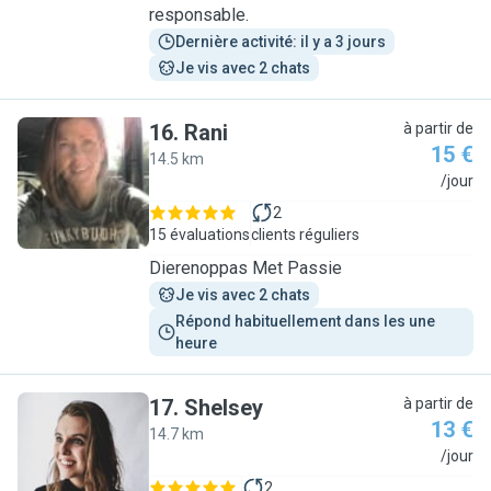
responsable.
Dernière activité: il y a 3 jours
Je vis avec 2 chats
16
.
Rani
à partir de
15 €
14.5 km
R
/jour
2
15 évaluations
clients réguliers
Dierenoppas Met Passie
Je vis avec 2 chats
Répond habituellement dans les une 
heure
17
.
Shelsey
à partir de
13 €
14.7 km
S
/jour
2