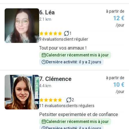
6
.
Léa
à partir de
12 €
2.1 km
L
/jour
1
9 évaluations
client régulier
Tout pour vos animaux !
Calendrier récemment mis à jour
Dernière activité: il y a 2 jours
7
.
Clémence
à partir de
10 €
4.4 km
C
/jour
2
11 évaluations
clients réguliers
Petsitter experimentée et de confiance
Calendrier récemment mis à jour
Dernière activité: il y a 6 jours