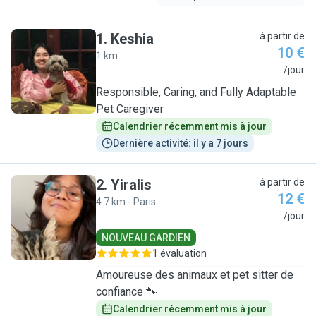
1
.
Keshia
à partir de
10 €
1 km
K
/jour
Responsible, Caring, and Fully Adaptable
Pet Caregiver
Calendrier récemment mis à jour
Dernière activité: il y a 7 jours
2
.
Yiralis
à partir de
12 €
4.7 km - Paris
Y
/jour
NOUVEAU GARDIEN
1 évaluation
Amoureuse des animaux et pet sitter de
confiance 🐾
Calendrier récemment mis à jour