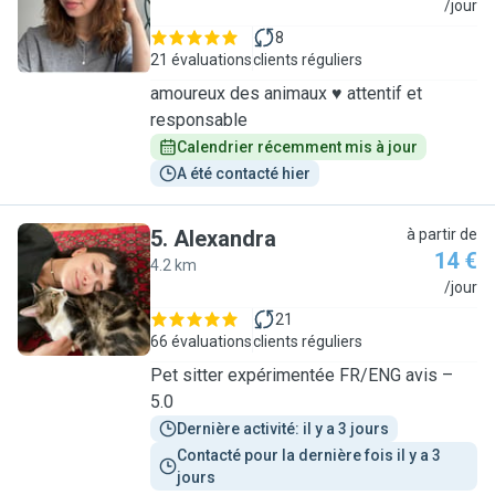
M
/jour
8
21 évaluations
clients réguliers
amoureux des animaux ♥️ attentif et
responsable
Calendrier récemment mis à jour
A été contacté hier
5
.
Alexandra
à partir de
14 €
4.2 km
A
/jour
21
66 évaluations
clients réguliers
Pet sitter expérimentée FR/ENG avis –
5.0
Dernière activité: il y a 3 jours
Contacté pour la dernière fois il y a 3 
jours