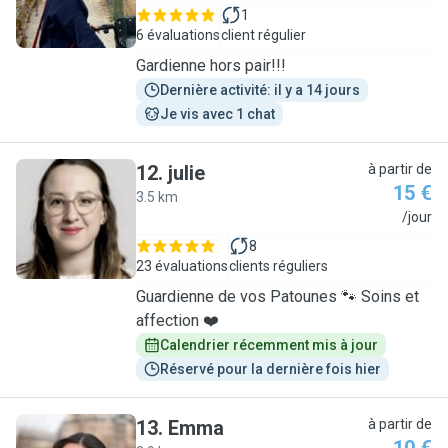
1
6 évaluations
client régulier
Gardienne hors pair!!!
Dernière activité: il y a 14 jours
Je vis avec 1 chat
12
.
julie
à partir de
15 €
3.5 km
J
/jour
8
23 évaluations
clients réguliers
Guardienne de vos Patounes 🐾 Soins et
affection ❤️
Calendrier récemment mis à jour
Réservé pour la dernière fois hier
13
.
Emma
à partir de