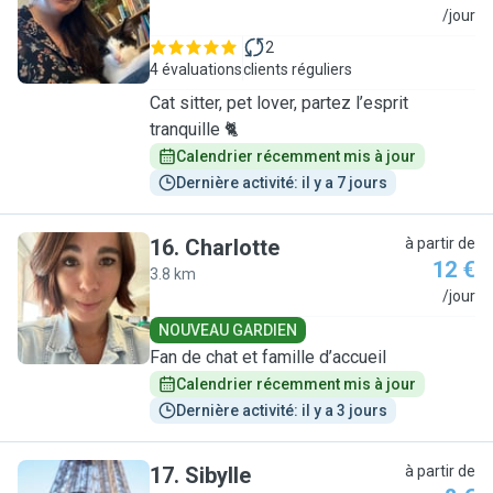
A
/jour
2
4 évaluations
clients réguliers
Cat sitter, pet lover, partez l’esprit
tranquille 🐈
Calendrier récemment mis à jour
Dernière activité: il y a 7 jours
16
.
Charlotte
à partir de
12 €
3.8 km
C
/jour
NOUVEAU GARDIEN
Fan de chat et famille d’accueil
Calendrier récemment mis à jour
Dernière activité: il y a 3 jours
17
.
Sibylle
à partir de