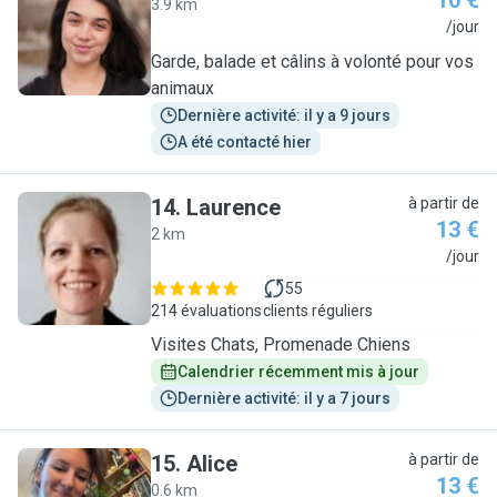
10 €
3.9 km
E
/jour
Garde, balade et câlins à volonté pour vos
animaux
Dernière activité: il y a 9 jours
A été contacté hier
14
.
Laurence
à partir de
13 €
2 km
L
/jour
55
214 évaluations
clients réguliers
Visites Chats, Promenade Chiens
Calendrier récemment mis à jour
Dernière activité: il y a 7 jours
15
.
Alice
à partir de
13 €
0.6 km