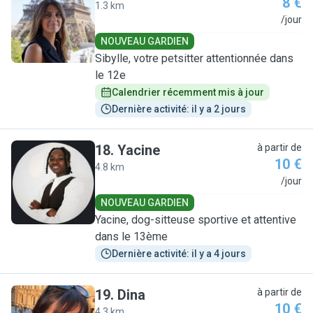
8 €
1.3 km
S
/jour
NOUVEAU GARDIEN
Sibylle, votre petsitter attentionnée dans
le 12e
Calendrier récemment mis à jour
Dernière activité: il y a 2 jours
18
.
Yacine
à partir de
10 €
4.8 km
Y
/jour
NOUVEAU GARDIEN
Yacine, dog-sitteuse sportive et attentive
dans le 13ème
Dernière activité: il y a 4 jours
19
.
Dina
à partir de
10 €
4.3 km