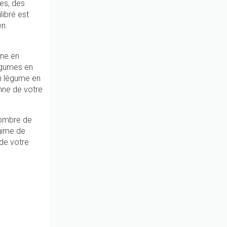
es, des
libré est
en.
nne en
légumes en
en légume en
enne de votre
nombre de
gime de
 de votre