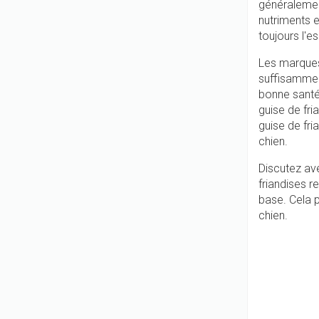
généralement
nutriments e
toujours l'e
Les marques 
suffisammen
bonne santé
guise de fri
guise de fri
chien.
Discutez av
friandises 
base. Cela p
chien.