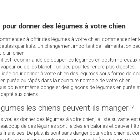
 pour donner des légumes à votre chien
commencez à offrir des légumes à votre chien, commencez lent
etites quantités. Un changement important de l'alimentation peu
 d'un chien.
, il est recommandé de couper les légumes en petits morceaux e
a vapeur ou de les blanchir un peu pour les rendre plus digestes.
 idée pour donner à votre chien des légumes sous forme de coll
r en purée ou râpés dans la nourriture normale de votre chien.
vous pouvez même congeler des glaçons de légumes en purée a
adapté aux chiens.
égumes les chiens peuvent-ils manger ?
 voulez donner des légumes à votre chien, la liste suivante est 
Beaucoup de ces légumes sont faibles en calories et peuvent êtr
s friandises. De plus, ils sont sans danger pour votre chien et co
s et des minéraux supplémentaires qui ne lui feront aucun mal!