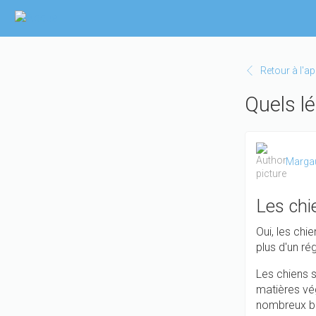
Aller
au
contenu
principal
Retour à l'a
Quels l
Marga
Les chi
Oui, les ch
plus d'un ré
Les chiens s
matières vé
nombreux bé