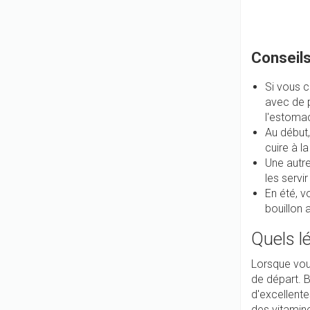
Conseils
Si vous 
avec de p
l'estomac
Au début
cuire à l
Une autre
les servi
En été, 
bouillon 
Quels l
Lorsque vous
de départ. 
d'excellente
des vitamine