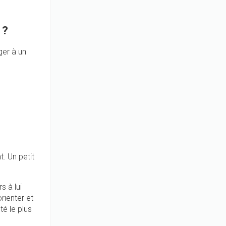
 ?
ger à un
. Un petit
s à lui
rienter et
é le plus