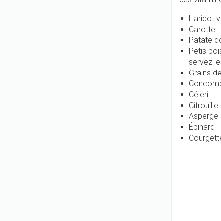
Haricot v
Carotte
Patate d
Petis poi
servez le
Grains de
Concom
Céleri
Citrouille
Asperge
Épinard
Courget