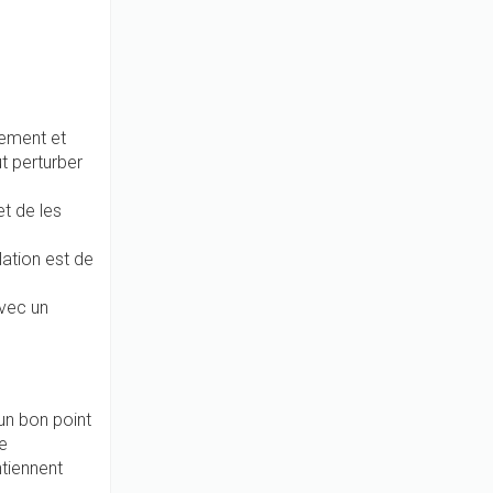
ement et
t perturber
t de les
ation est de
vec un
un bon point
e
ntiennent