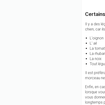
Certains
Il y a des 
chien, car i
L'oignon
L' ail
La tomat
La rhuba
La noix
Tout légu
Il est préfé
morceau ne 
Enfin, en ca
lorsque vous
vous donner 
longtemps 