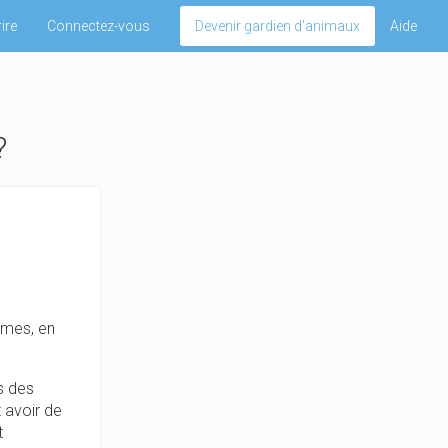
ire
Connectez-vous
Devenir gardien d'animaux
Aide
?
umes, en
is des
 avoir de
t