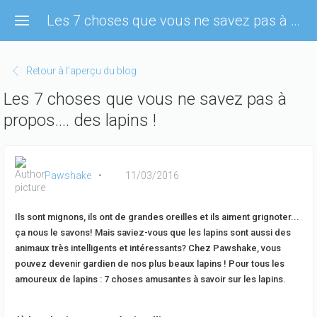
Aller
Les 7 choses que vous ne savez pas à propos.... des lapins !
au
contenu
principal
Retour à l'aperçu du blog
Les 7 choses que vous ne savez pas à
propos.... des lapins !
Pawshake
11/03/2016
Ils sont mignons, ils ont de grandes oreilles et ils aiment grignoter...
ça nous le savons! Mais saviez-vous que les lapins sont aussi des
animaux très intelligents et intéressants? Chez Pawshake, vous
pouvez devenir gardien de nos plus beaux lapins ! Pour tous les
amoureux de lapins : 7 choses amusantes à savoir sur les lapins.