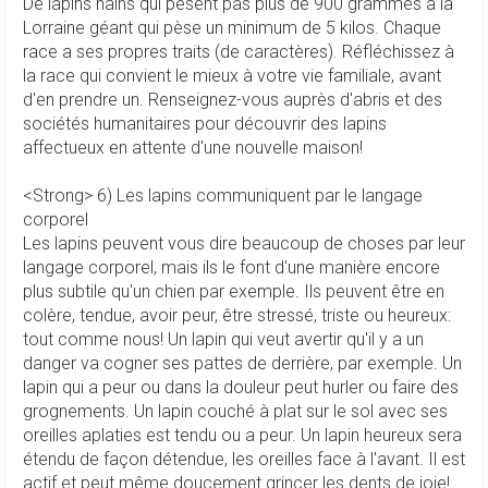
De lapins nains qui pèsent pas plus de 900 grammes à la
Lorraine géant qui pèse un minimum de 5 kilos. Chaque
race a ses propres traits (de caractères). Réfléchissez à
la race qui convient le mieux à votre vie familiale, avant
d'en prendre un. Renseignez-vous auprès d'abris et des
sociétés humanitaires pour découvrir des lapins
affectueux en attente d'une nouvelle maison!
<Strong> 6) Les lapins communiquent par le langage
corporel
Les lapins peuvent vous dire beaucoup de choses par leur
langage corporel, mais ils le font d'une manière encore
plus subtile qu'un chien par exemple. Ils peuvent être en
colère, tendue, avoir peur, être stressé, triste ou heureux:
tout comme nous! Un lapin qui veut avertir qu'il y a un
danger va cogner ses pattes de derrière, par exemple. Un
lapin qui a peur ou dans la douleur peut hurler ou faire des
grognements. Un lapin couché à plat sur le sol avec ses
oreilles aplaties est tendu ou a peur. Un lapin heureux sera
étendu de façon détendue, les oreilles face à l'avant. Il est
actif et peut même doucement grincer les dents de joie!