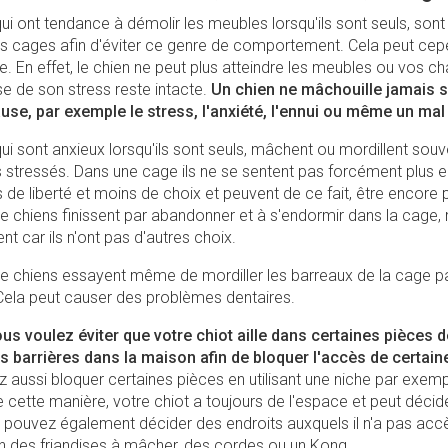
ui ont tendance à démolir les meubles lorsqu'ils sont seuls, son
s cages afin d'éviter ce genre de comportement. Cela peut cep
rse. En effet, le chien ne peut plus atteindre les meubles ou vos c
e de son stress reste intacte.
Un chien ne mâchouille jamais s
cause, par exemple le stress, l'anxiété, l'ennui ou même un mal
ui sont anxieux lorsqu'ils sont seuls, mâchent ou mordillent souv
 stressés. Dans une cage ils ne se sentent pas forcément plus en
s de liberté et moins de choix et peuvent de ce fait, être encore p
 chiens finissent par abandonner et à s'endormir dans la cage,
nt car ils n'ont pas d'autres choix.
 chiens essayent même de mordiller les barreaux de la cage p
 Cela peut causer des problèmes dentaires.
ous voulez éviter que votre chiot aille dans certaines pièces 
s barrières dans la maison afin de bloquer l'accès de certain
 aussi bloquer certaines pièces en utilisant une niche par exem
 cette manière, votre chiot a toujours de l'espace et peut décide
us pouvez également décider des endroits auxquels il n'a pas ac
en des friandises à mâcher, des cordes ou un Kong.