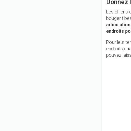
Donnez l
Les chiens e
bougent be
articulatio
endroits po
Pour leur te
endroits cha
pouvez laiss