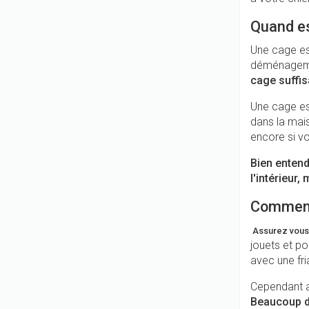
Quand es
Une cage est
déménageme
cage suffi
Une cage est
dans la mai
encore si v
Bien entendu
l'intérieur,
Comment 
Assurez vous 
jouets et p
avec une fri
Cependant as
Beaucoup de