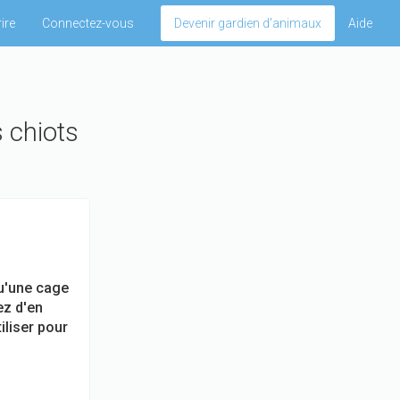
ire
Connectez-vous
Devenir gardien d'animaux
Aide
s chiots
qu'une cage
ez d'en
iliser pour