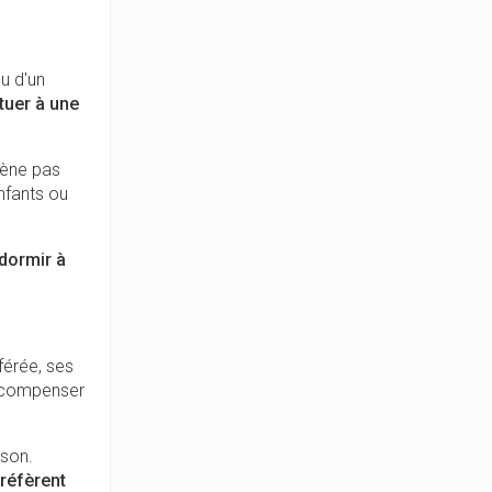
u d'un
ituer à une
mène pas
nfants ou
 dormir à
férée, ses
récompenser
ison.
réfèrent