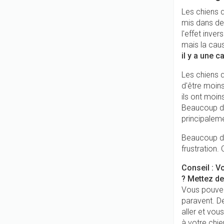
Les chiens q
mis dans de
l'effet inve
mais la caus
il y a une 
Les chiens q
d'être moins
ils ont moin
Beaucoup de
principaleme
Beaucoup de
frustration.
Conseil : V
? Mettez de
Vous pouvez
paravent. De
aller et vo
à votre chi