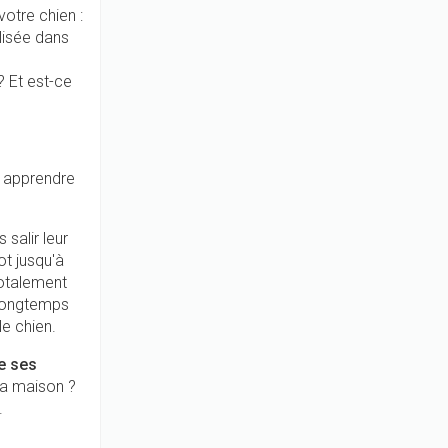
otre chien :
lisée dans
 Et est-ce
nt apprendre
 salir leur
ot jusqu'à
totalement
 longtemps
le chien.
re ses
la maison ?
.