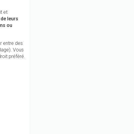
t et
 de leurs
ons ou
er entre des
elage). Vous
roit préféré.