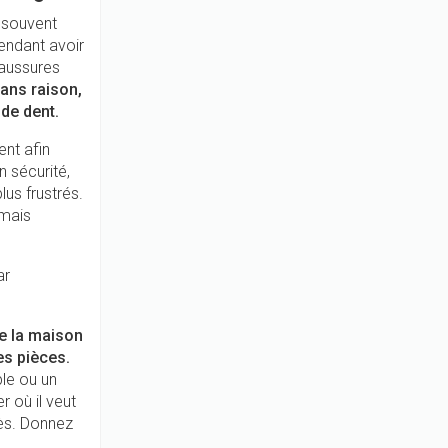
t souvent
endant avoir
haussures
ans raison,
 de dent.
ent afin
 sécurité,
lus frustrés.
 mais
ar
de la maison
es pièces.
ple ou un
r où il veut
cès. Donnez