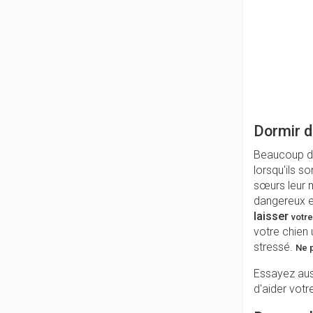
Dormir d
Beaucoup de
lorsqu'ils so
sœurs leur 
dangereux e
laisser
votre
votre chien 
stressé.
Ne p
Essayez auss
d'aider votre