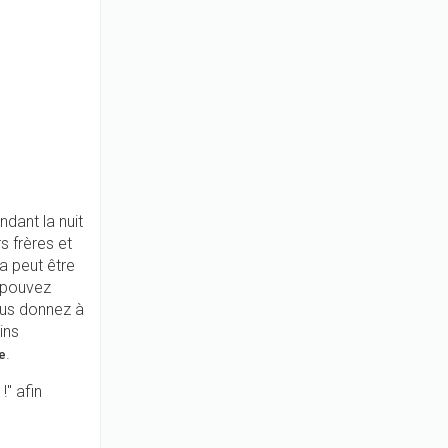
dant la nuit
rs frères et
a peut être
 pouvez
ous donnez à
ins
.
e
!" afin