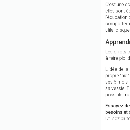
C'est une so
elles sont é
l'éducation 
comportemen
utile lorsqu
Apprendr
Les chiots o
à faire pipi
L'idée de la
propre "nid"
ses 6 mois, 
sa vessie. E
possible mai
Essayez de r
besoins et 
Utilisez plut