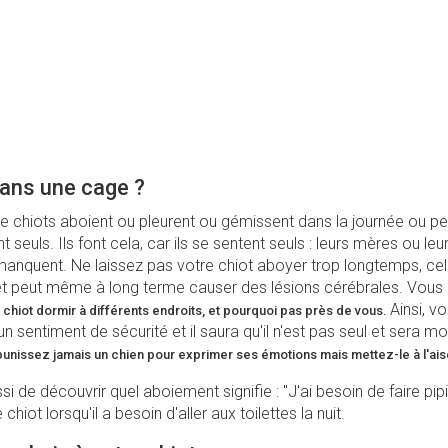
ans une cage ?
 chiots aboient ou pleurent ou gémissent dans la journée ou pen
nt seuls. Ils font cela, car ils se sentent seuls : leurs mères ou leu
manquent. Ne laissez pas votre chiot aboyer trop longtemps, cel
t peut même à long terme causer des lésions cérébrales. Vous
Ainsi, v
 chiot dormir à différents endroits, et pourquoi pas près de vous.
un sentiment de sécurité et il saura qu'il n'est pas seul et sera mo
unissez jamais un chien pour exprimer ses émotions mais mettez-le à l'ais
i de découvrir quel aboiement signifie : "J'ai besoin de faire pipi 
 chiot lorsqu'il a besoin d'aller aux toilettes la nuit.