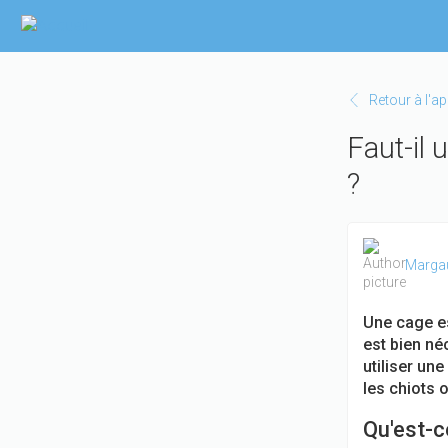
Aller
au
contenu
principal
Retour à l'a
Faut-il 
?
Marga
Une cage es
est bien né
utiliser un
les chiots 
Qu'est-c