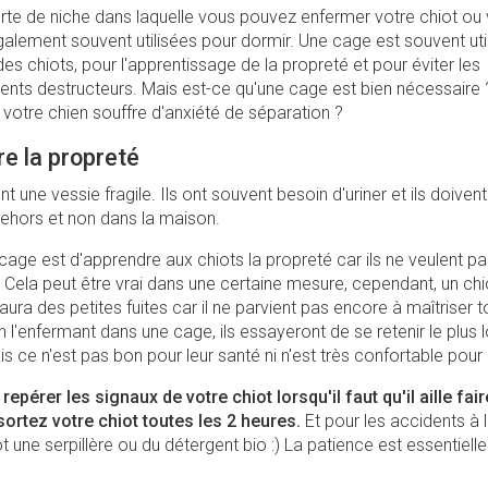
rte de niche dans laquelle vous pouvez enfermer votre chiot ou v
galement souvent utilisées pour dormir. Une cage est souvent uti
des chiots, pour l'apprentissage de la propreté et pour éviter les
ts destructeurs. Mais est-ce qu'une cage est bien nécessaire ?
e votre chien souffre d'anxiété de séparation ?
e la propreté
nt une vessie fragile. Ils ont souvent besoin d'uriner et ils doive
 dehors et non dans la maison.
 cage est d'apprendre aux chiots la propreté car ils ne veulent pas
. Cela peut être vrai dans une certaine mesure, cependant, un chi
aura des petites fuites car il ne parvient pas encore à maîtriser 
n l'enfermant dans une cage, ils essayeront de se retenir le plus
s ce n'est pas bon pour leur santé ni n'est très confortable pour 
epérer les signaux de votre chiot lorsqu'il faut qu'il aille fai
sortez votre chiot toutes les 2 heures.
Et pour les accidents à 
ôt une serpillère ou du détergent bio :) La patience est essentielle