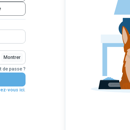
e
Montrer
t de passe ?
vez-vous ici
.