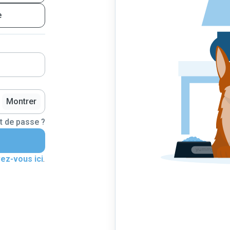
e
Montrer
t de passe ?
vez-vous ici
.