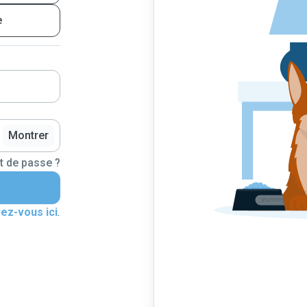
e
Montrer
t de passe ?
vez-vous ici
.