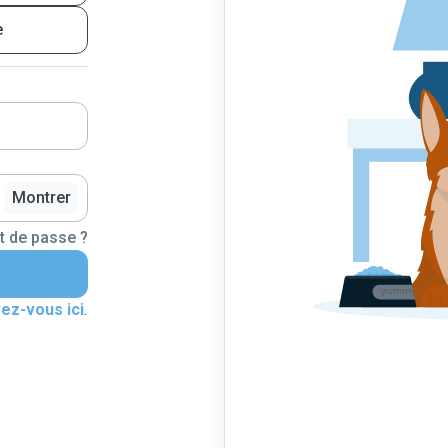
e
Montrer
t de passe ?
vez-vous ici
.