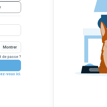
e
Montrer
t de passe ?
vez-vous ici
.