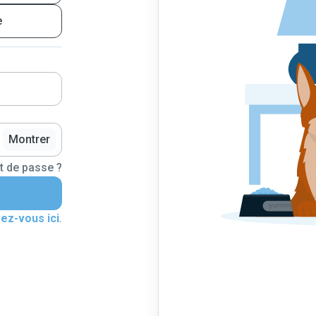
e
Montrer
t de passe ?
vez-vous ici
.