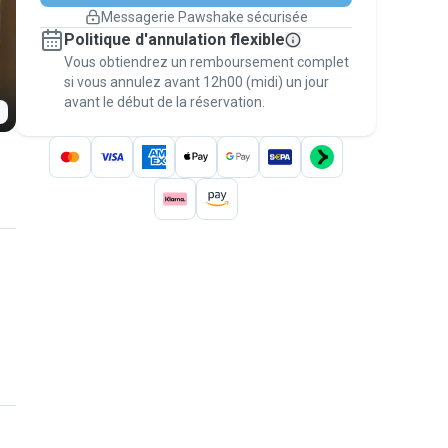
changement de programme.
Messagerie Pawshake sécurisée
Réservations couvertes par
Politique d'annulation flexible
nos garanties
Vous obtiendrez un remboursement complet
Gardez tout sur Pawshake (du premier
message au paiement) pour bénéficier de la
si vous annulez avant 12h00 (midi) un jour
avant le début de la réservation.
Garantie Pawshake
.