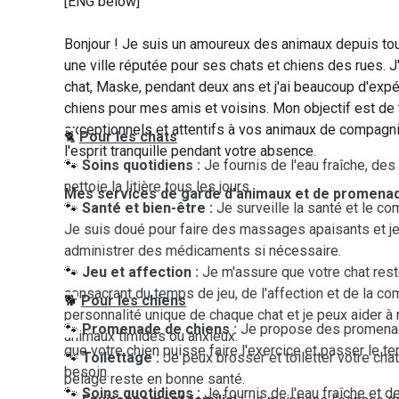
[ENG below]
Bonjour ! Je suis un amoureux des animaux depuis toujo
une ville réputée pour ses chats et chiens des rues. J
chat, Maske, pendant deux ans et j'ai beaucoup d'ex
chiens pour mes amis et voisins. Mon objectif est de 
exceptionnels et attentifs à vos animaux de compagn
🐈
Pour les chats
l'esprit tranquille pendant votre absence.
🐾
Soins quotidiens :
Je fournis de l'eau fraîche, des
nettoie la litière tous les jours.
Mes services de garde d'animaux et de promena
🐾
Santé et bien-être :
Je surveille la santé et le c
Je suis doué pour faire des massages apaisants et j
administrer des médicaments si nécessaire.
🐾
Jeu et affection :
Je m'assure que votre chat reste
consacrant du temps de jeu, de l'affection et de la co
🐕
Pour les chiens
personnalité unique de chaque chat et je peux aider à 
🐾
Promenade de chiens :
Je propose des promena
animaux timides ou anxieux.
que votre chien puisse faire l'exercice et passer le t
🐾
Toilettage :
Je peux brosser et toiletter votre cha
besoin.
pelage reste en bonne santé.
🐾
Soins quotidiens :
Je fournis de l'eau fraîche et 