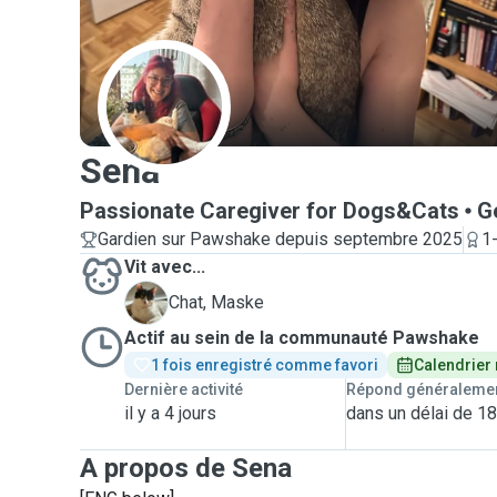
S
Sena
Passionate Caregiver for Dogs&Cats
G
Gardien sur Pawshake depuis septembre 2025
1
Vit avec...
M
Chat, Maske
Actif au sein de la communauté Pawshake
1 fois enregistré comme favori
Calendrier
Dernière activité
Répond généraleme
il y a 4 jours
dans un délai de 1
A propos de Sena