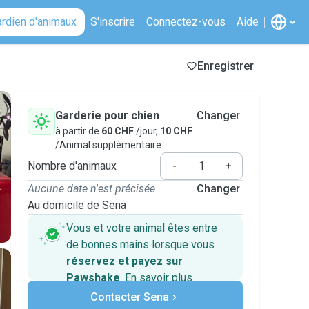
ardien d'animaux
S'inscrire
Connectez-vous
Aide
Enregistrer
Garderie pour chien
Changer
à partir de
60 CHF
/jour,
10 CHF
/Animal supplémentaire
Nombre d'animaux
-
+
Aucune date n'est précisée
Changer
Au domicile de Sena
Vous et votre animal êtes entre
de bonnes mains lorsque vous
réservez et payez sur
Pawshake
.
En savoir plus
Paiements sécurisés
Contacter Sena
Assistance en cas de