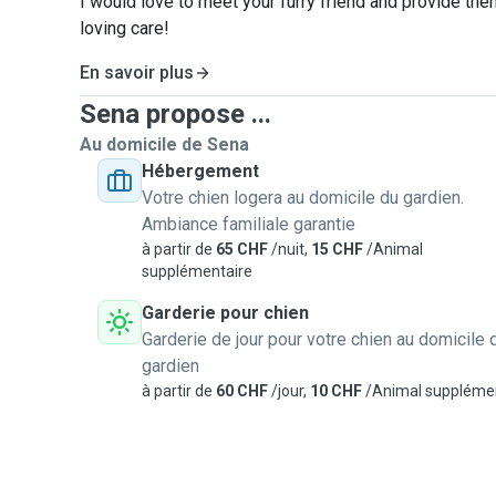
I would love to meet your furry friend and provide the
loving care!
En savoir plus
Sena propose ...
Au domicile de Sena
Hébergement
Votre chien logera au domicile du gardien.
Ambiance familiale garantie
à partir de
65 CHF
/nuit,
15 CHF
/Animal
supplémentaire
Garderie pour chien
Garderie de jour pour votre chien au domicile 
gardien
à partir de
60 CHF
/jour,
10 CHF
/Animal suppléme