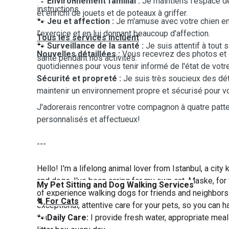
🐾
Environnement familial :
Je maintiens l'espace de
instructions.
et enrichi de jouets et de poteaux à griffer.
🐾
Jeu et affection :
Je m'amuse avec votre chien en 
l'exercice et en lui donnant beaucoup d'affection.
Tous les services incluent
🐾
Surveillance de la santé :
Je suis attentif à tout
Nouvelles détaillées :
Vous recevrez des photos et 
santé pendant nos activités.
quotidiennes pour vous tenir informé de l'état de votr
Sécurité et propreté :
Je suis très soucieux des dét
maintenir un environnement propre et sécurisé pour vo
J'adorerais rencontrer votre compagnon à quatre pattes
personnalisés et affectueux!
---
Hello! I'm a lifelong animal lover from Istanbul, a city 
and dogs. I've been caring for my own cat, Maske, for
My Pet Sitting and Dog Walking Services
of experience walking dogs for friends and neighbors.
🐈
For Cats
exceptional, attentive care for your pets, so you can 
you're away.
🐾
Daily Care:
I provide fresh water, appropriate meal