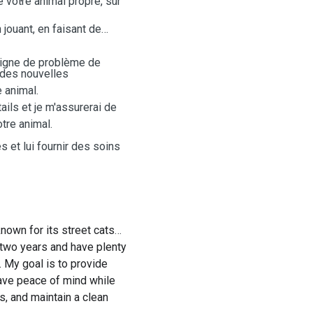
 votre animal propre, sûr
jouant, en faisant de
 signe de problème de
des nouvelles
e animal.
ails et je m'assurerai de
tre animal.
 et lui fournir des soins
known for its street cats
 two years and have plenty
 My goal is to provide
have peace of mind while
s, and maintain a clean