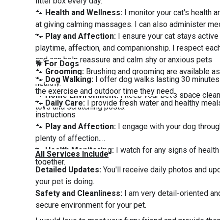
litter box every day.
🐾
Health and Wellness:
I monitor your cat's health a
at giving calming massages. I can also administer me
🐾
Play and Affection:
I ensure your cat stays activ
playtime, affection, and companionship. I respect each
and can help reassure and calm shy or anxious pets
🐕
For Dogs
🐾
Grooming:
Brushing and grooming are available as
🐾
Dog Walking:
I offer dog walks lasting 30 minute
healthy.
the exercise and outdoor time they need.
🐾
Home Environment:
I keep your pet's space clean
🐾
Daily Care:
I provide fresh water and healthy meal
toys and scratching posts.
instructions
🐾
Play and Affection:
I engage with your dog throug
plenty of affection.
🐾
Health Monitoring:
I watch for any signs of health
All Services Include
together.
Detailed Updates:
You'll receive daily photos and u
your pet is doing.
Safety and Cleanliness:
I am very detail-oriented and
secure environment for your pet.