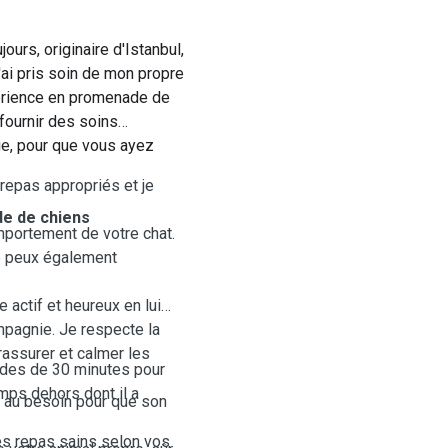
urs, originaire d'Istanbul,
'ai pris soin de mon propre
périence en promenade de
fournir des soins
ie, pour que vous ayez
 repas appropriés et je
de de chiens
omportement de votre chat.
e peux également
 actif et heureux en lui
mpagnie. Je respecte la
rassurer et calmer les
des de 30 minutes pour
emps dehors dont il a
t au besoin pour que son
des repas sains selon vos