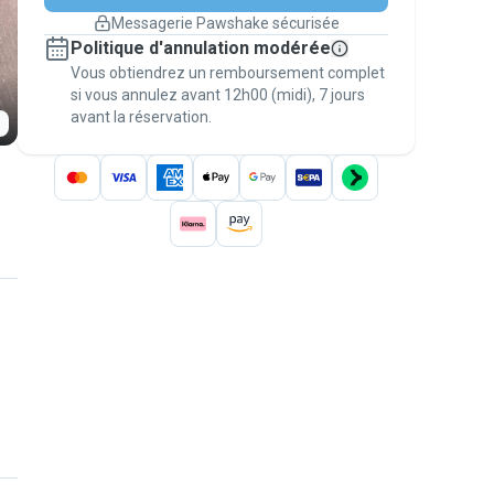
changement de programme.
Messagerie Pawshake sécurisée
Réservations couvertes par
Politique d'annulation modérée
nos garanties
Vous obtiendrez un remboursement complet
Gardez tout sur Pawshake (du premier
message au paiement) pour bénéficier de la
si vous annulez avant 12h00 (midi), 7 jours
avant la réservation.
Garantie Pawshake
.