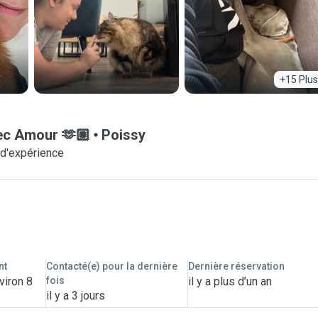
+15 Plus
vec Amour 🫶🏼
Poissy
 d'expérience
nt
Contacté(e) pour la dernière
Dernière réservation
viron 8
fois
il y a plus d’un an
il y a 3 jours