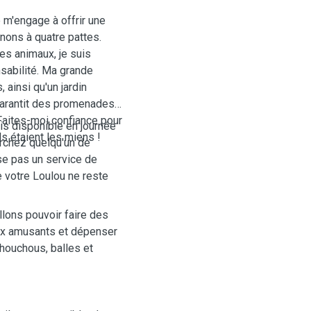
 m'engage à offrir une
ons à quatre pattes.
es animaux, je suis
sabilité. Ma grande
ainsi qu'un jardin
é garantit des promenades
Faites-moi confiance pour
uis disponible en journée
 étaient les miens !
rchez quelqu'un de
e pas un service de
 votre Loulou ne reste
llons pouvoir faire des
eux amusants et dépenser
chouchous, balles et