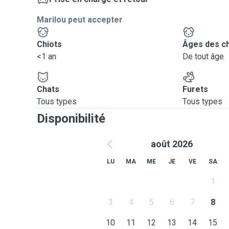
Marilou peut accepter
Chiots
Âges des c
<1 an
De tout âge
Chats
Furets
Tous types
Tous types
Disponibilité
août 2026
LU
MA
ME
JE
VE
SA
1
3
4
5
6
7
8
10
11
12
13
14
15