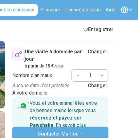
ardien d'animaux
S'inscrire
Connectez-vous
Aide
Enregistrer
Une visite à domicile par
Changer
jour
à partir de
15 €
/jour
Nombre d'animaux
-
+
Aucune date n'est précisée
Changer
À votre domicile
Vous et votre animal êtes entre
de bonnes mains lorsque vous
réservez et payez sur
Pawshake
.
En savoir plus
Paiements sécurisés
Contacter Marilou
Assistance en cas de