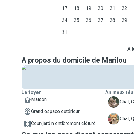
17
18
19
20
21
22
24
25
26
27
28
29
31
All
A propos du domicile de Marilou
Le foyer
Animaux rés
Maison
G
Chat, 
Grand espace extérieur
Q
Chat, 
Cour/jardin entièrement clôturé