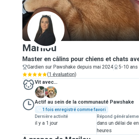
M
Marilou
Master en câlins pour chiens et chats a
Gardien sur Pawshake depuis mai 2024
5-10 ans
(
1 évaluation
)
Vit avec...
G
Q
Actif au sein de la communauté Pawshake
1 fois enregistré comme favori
Dernière activité
Répond généraleme
il y a 1 jour
dans un délai de en
heures