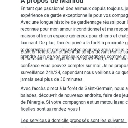
A propos de Marilou
En tant que passionné des animaux depuis toujours, je
expérience de garde exceptionnelle pour vos compagn
Avec une longue histoire de gardiennage réussi pour l
reconnue pour mon amour inconditionnel et ma respon
maison offre un espace généreux pour chiens et chats, 
luxuriant. De plus, l'accès privé à la forêt à proximit
revigorantes et enrichissantes pour nos amis poilus. 
Étant en télétravail et ayant du temps devant moi je s
prendre soin de vos précieux compagnons comme s'ils
en semaine mais également le week-end, si vous che
confiance vous pouvez compter sur moi. Je ne propos
surveillance 24h/24, cependant nous veillons à ce que
jamais seul plus de 30 minutes.
Avec l'accès direct à la forêt de Saint-Germain, nous a
balades, découvrir de nouveaux endroits, faire des j
de l'énergie. Si votre compagnon est un matou laser, 
ficelles sont au rendez-vous !
Les services à domicile proposés sont les suivants :