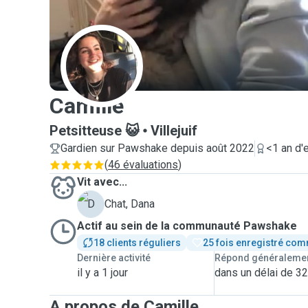
C
Camille
Petsitteuse 😺
Villejuif
Gardien sur Pawshake depuis août 2022
<1 an d'
(
46 évaluations
)
Vit avec...
D
Chat, Dana
Actif au sein de la communauté Pawshake
18 clients réguliers
25 fois enregistré com
Dernière activité
Répond généraleme
il y a 1 jour
dans un délai de 3
A propos de Camille