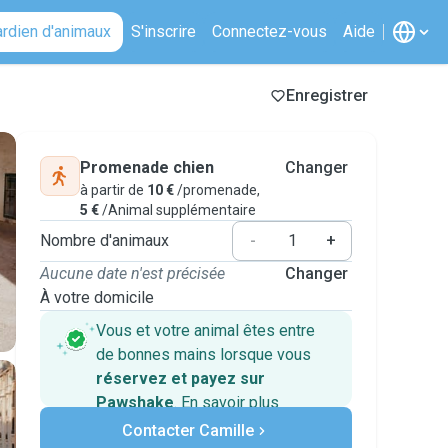
ardien d'animaux
S'inscrire
Connectez-vous
Aide
Enregistrer
Promenade chien
Changer
à partir de
10 €
/promenade,
5 €
/Animal supplémentaire
Nombre d'animaux
-
+
Aucune date n'est précisée
Changer
À votre domicile
Vous et votre animal êtes entre
de bonnes mains lorsque vous
réservez et payez sur
Pawshake
.
En savoir plus
Paiements sécurisés
Contacter Camille
Assistance en cas de