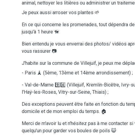
animal, nettoyer les litières ou administrer un traitem
Je peux aussi arroser vos plantes 🌱
En ce qui concerne les promenades, tout dépendra des
jusqu'à 1 heure 🦮
Bien entendu je vous enverrai des photos/ vidéos a
vous rassurer 📷
J'habite sur la commune de Villejuif, je peux me déplac
- Paris 🗼 (5ème, 13ème et 14ème arrondissement) ;
- Val-de-Marne 9️⃣4️⃣ (Villejuif, Kremlin-Bicêtre, Ivry-s
l'Haÿ-les-Roses, Vitry-sur-Seine, Thiais) ;
Des exceptions peuvent être faite en fonction du tem
domicile et de mon emploi du temps. 🏠
Merci de m'avoir lu et n'hésitez pas à me contacter s
quelqu'un pour garder vos boules de poils 😺