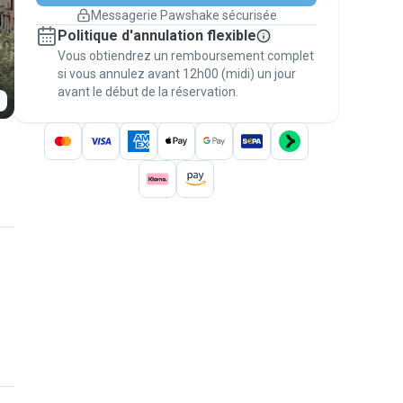
changement de programme.
Messagerie Pawshake sécurisée
Réservations couvertes par
Politique d'annulation flexible
nos garanties
Vous obtiendrez un remboursement complet
Gardez tout sur Pawshake (du premier
message au paiement) pour bénéficier de la
si vous annulez avant 12h00 (midi) un jour
avant le début de la réservation.
Garantie Pawshake
.