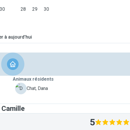
30
28
29
30
er à aujourd'hui
Animaux résidents
D
Chat, Dana
 Camille
5