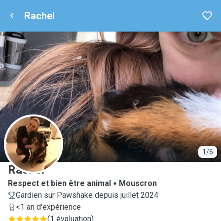
Rachel
R
1/6
Rachel
Respect et bien être animal
Mouscron
Gardien sur Pawshake depuis juillet 2024
<1 an d'expérience
(
1 évaluation
)