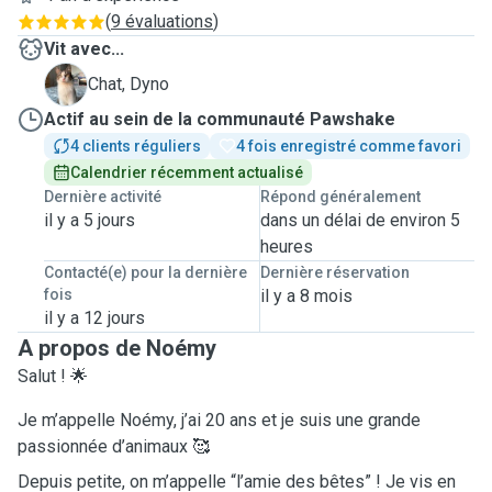
(
9 évaluations
)
Vit avec...
D
Chat, Dyno
Actif au sein de la communauté Pawshake
4 clients réguliers
4 fois enregistré comme favori
Calendrier récemment actualisé
Dernière activité
Répond généralement
il y a 5 jours
dans un délai de environ 5
heures
Contacté(e) pour la dernière
Dernière réservation
fois
il y a 8 mois
il y a 12 jours
A propos de Noémy
Salut ! 🌟
Je m’appelle Noémy, j’ai 20 ans et je suis une grande
passionnée d’animaux 🥰
Depuis petite, on m’appelle “l’amie des bêtes” ! Je vis en