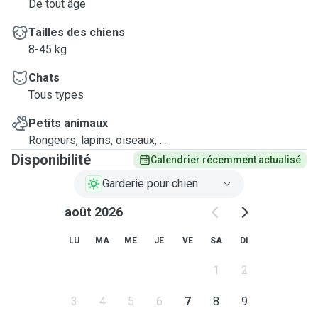
De tout âge
Tailles des chiens
8-45 kg
Chats
Tous types
Petits animaux
Rongeurs, lapins, oiseaux, ...
Disponibilité
Calendrier récemment actualisé
Garderie pour chien
août 2026
LU
MA
ME
JE
VE
SA
DI
1
2
3
4
5
6
7
8
9