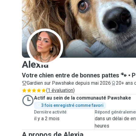
A
Alexia
Votre chien entre de bonnes pattes 🐾
P
Gardien sur Pawshake depuis mai 2026
20+ ans 
(
1 évaluation
)
Actif au sein de la communauté Pawshake
3 fois enregistré comme favori
Dernière activité
Répond généraleme
il y a 2 mois
dans un délai de en
heures
A propos de Alexia