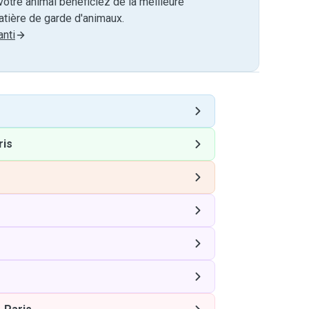
otre animal bénéficiez de la meilleure
tière de garde d'animaux.
nti
ris
s