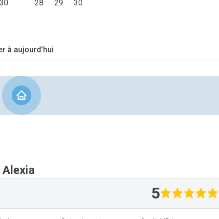
30
28
29
30
er à aujourd'hui
 Alexia
5