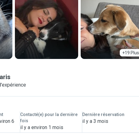
+19 Plus
aris
d'expérience
nt
Contacté(e) pour la dernière
Dernière réservation
viron 6
fois
il y a 3 mois
il y a environ 1 mois