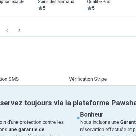
iption exacte
Soins des animaux
Qualité/Prix
5
5
ation SMS
Vérification Stripe
servez toujours via la plateforme Pawsh
Bonheur
in d'une protection contre les
Nous incluons une
Garant
rons
une garantie de
réservation effectuée et 