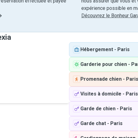
réservation effectuée et payée
nous assurer que vous et v
expérience possible en ma
Découvrez le Bonheur Gara
exia
Hébergement
-
Paris
Garderie pour chien
-
Pa
Promenade chien
-
Pari
Visites à domicile
-
Paris
Garde de chien
-
Paris
Garde chat
-
Paris