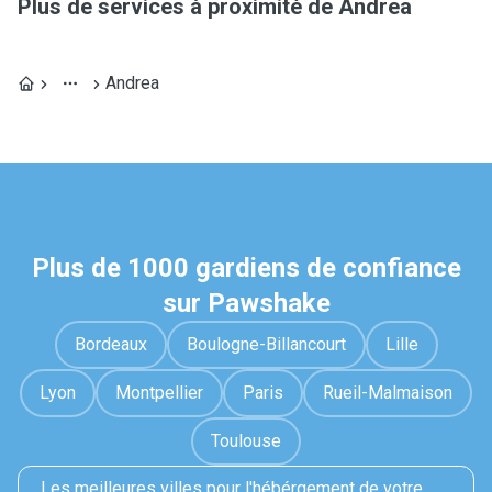
Plus de services à proximité de Andrea
Andrea
Plus de 1000 gardiens de confiance
sur Pawshake
Bordeaux
Boulogne-Billancourt
Lille
Lyon
Montpellier
Paris
Rueil-Malmaison
Toulouse
Les meilleures villes pour l'hébérgement de votre