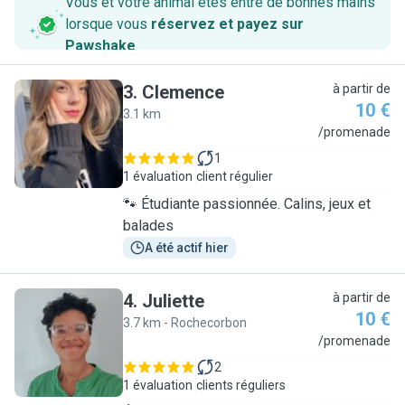
Vous et votre animal êtes entre de bonnes mains
lorsque vous
réservez et payez sur
Pawshake
.
3
.
Clemence
à partir de
10 €
3.1 km
C
/promenade
1
1 évaluation
client régulier
🐾 Étudiante passionnée. Calins, jeux et
balades
A été actif hier
4
.
Juliette
à partir de
10 €
3.7 km - Rochecorbon
J
/promenade
2
1 évaluation
clients réguliers