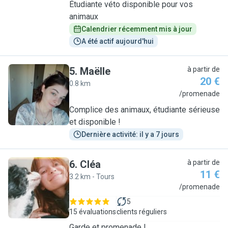
Étudiante véto disponible pour vos
animaux
Calendrier récemment mis à jour
A été actif aujourd'hui
5
.
Maëlle
à partir de
20 €
0.8 km
M
/promenade
Complice des animaux, étudiante sérieuse
et disponible !
Dernière activité: il y a 7 jours
6
.
Cléa
à partir de
11 €
3.2 km - Tours
C
/promenade
5
15 évaluations
clients réguliers
Garde et promenade !