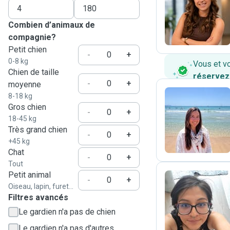
M
Combien d’animaux de
compagnie?
Petit chien
-
+
0-8 kg
Vous et v
Chien de taille
réservez
-
+
moyenne
8-18 kg
Gros chien
-
+
P
18-45 kg
Très grand chien
-
+
+45 kg
Chat
-
+
Tout
Petit animal
-
+
Oiseau, lapin, furet...
Filtres avancés
G
Le gardien n'a pas de chien
Le gardien n'a pas d'autres