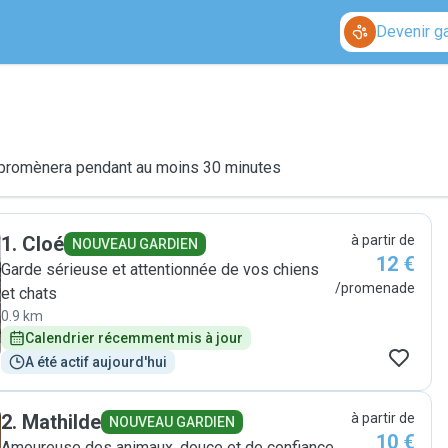
Devenir g
le promènera pendant au moins 30 minutes
1
.
Cloé
à partir de
NOUVEAU GARDIEN
12 €
Garde sérieuse et attentionnée de vos chiens
/promenade
et chats
0.9 km
Calendrier récemment mis à jour
A été actif aujourd'hui
2
.
Mathilde
à partir de
NOUVEAU GARDIEN
10 €
Amoureuse des animaux, douce et de confiance