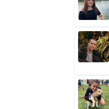
D
D
L