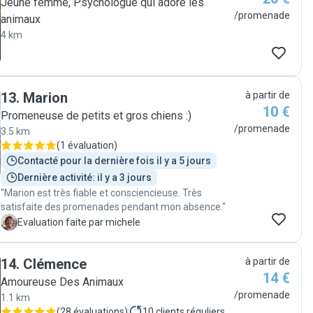
Jeune femme, Psychologue qui adore les
/promenade
animaux
4 km
13
.
Marion
à partir de
10 €
Promeneuse de petits et gros chiens :)
/promenade
3.5 km
(
1 évaluation
)
Contacté pour la dernière fois il y a 5 jours
Dernière activité: il y a 3 jours
"Marion est très fiable et consciencieuse. Très
satisfaite des promenades pendant mon absence."
M
Evaluation faite par michele
14
.
Clémence
à partir de
14 €
Amoureuse Des Animaux
/promenade
1.1 km
(
28 évaluations
)
10
clients réguliers