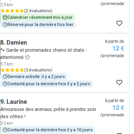
/promenade
3.3 km
(
2 évaluations
)
Calendrier récemment mis à jour
Réservé pour la dernière fois hier
8
.
Damien
à partir de
12 €
🐾 Garde et promenades chiens et chats -
/promenade
attentionné 🙂
5.7 km
(
3 évaluations
)
Dernière activité: il y a 2 jours
Contacté pour la dernière fois il y a 2 jours
9
.
Laurine
à partir de
12 €
Amoureuse des animaux, prête à prendre soin
/promenade
des vôtres !
3.5 km
Contacté pour la dernière fois il y a 10 jours