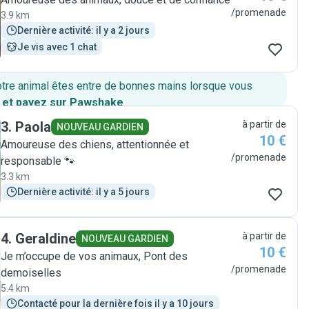
/promenade
3.9 km
Dernière activité: il y a 2 jours
Je vis avec 1 chat
otre animal êtes entre de bonnes mains lorsque vous
 et payez sur Pawshake
.
3
.
Paola
à partir de
NOUVEAU GARDIEN
10 €
Amoureuse des chiens, attentionnée et
/promenade
responsable 🐾
3.3 km
Dernière activité: il y a 5 jours
4
.
Geraldine
à partir de
NOUVEAU GARDIEN
10 €
Je m’occupe de vos animaux, Pont des
/promenade
demoiselles
5.4 km
Contacté pour la dernière fois il y a 10 jours