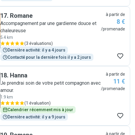
17
.
Romane
à partir de
8 €
Accompagnement par une gardienne douce et
/promenade
chaleureuse
5.4 km
(
3 évaluations
)
Dernière activité: il y a 4 jours
Contacté pour la dernière fois il y a 2 jours
18
.
Hanna
à partir de
11 €
Je prendrai soin de votre petit compagnon avec
/promenade
amour.
1.9 km
(
1 évaluation
)
Calendrier récemment mis à jour
Dernière activité: il y a 9 jours
à partir de