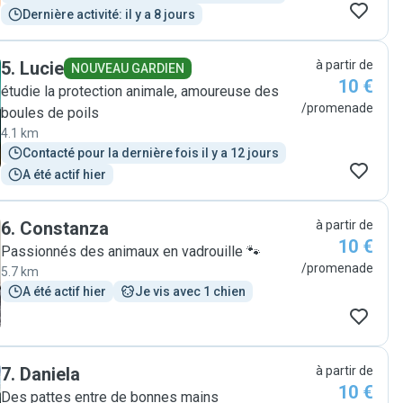
Dernière activité: il y a 8 jours
5
.
Lucie
à partir de
NOUVEAU GARDIEN
10 €
étudie la protection animale, amoureuse des
/promenade
boules de poils
4.1 km
Contacté pour la dernière fois il y a 12 jours
A été actif hier
6
.
Constanza
à partir de
10 €
Passionnés des animaux en vadrouille 🐾
/promenade
5.7 km
A été actif hier
Je vis avec 1 chien
7
.
Daniela
à partir de
10 €
Des pattes entre de bonnes mains