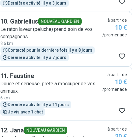
Dernière activité: il y a 3 jours
10
.
Gabrielius
à partir de
NOUVEAU GARDIEN
10 €
Le raton laveur (peluche) prend soin de vos
/promenade
compagnons
3.6 km
Contacté pour la dernière fois il y a 8 jours
Dernière activité: il y a 7 jours
11
.
Faustine
à partir de
10 €
Douce et sérieuse, prête à m’occuper de vos
/promenade
animaux.
6 km
Dernière activité: il y a 11 jours
Je vis avec 1 chat
12
.
Jana
à partir de
NOUVEAU GARDIEN
20 €