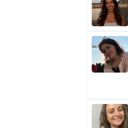
J
M
C