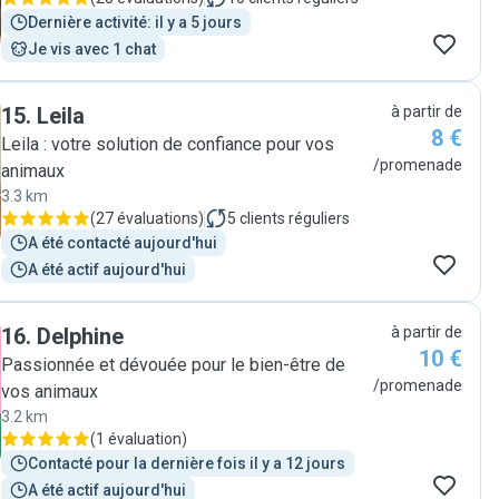
Dernière activité: il y a 5 jours
Je vis avec 1 chat
15
.
Leila
à partir de
8 €
Leila : votre solution de confiance pour vos
/promenade
animaux
3.3 km
(
27 évaluations
)
5
clients réguliers
A été contacté aujourd'hui
A été actif aujourd'hui
16
.
Delphine
à partir de
10 €
Passionnée et dévouée pour le bien-être de
/promenade
vos animaux
3.2 km
(
1 évaluation
)
Contacté pour la dernière fois il y a 12 jours
A été actif aujourd'hui