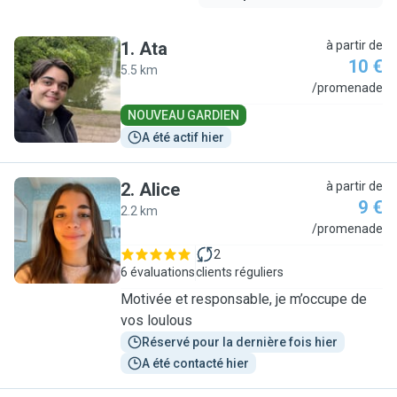
1
.
Ata
à partir de
10 €
5.5 km
A
/promenade
NOUVEAU GARDIEN
A été actif hier
2
.
Alice
à partir de
9 €
2.2 km
A
/promenade
2
6 évaluations
clients réguliers
Motivée et responsable, je m’occupe de
vos loulous
Réservé pour la dernière fois hier
A été contacté hier