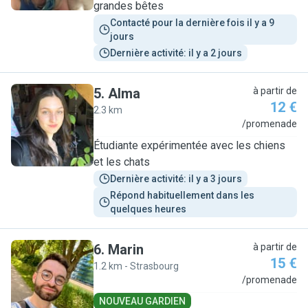
grandes bêtes
Contacté pour la dernière fois il y a 9 
jours
Dernière activité: il y a 2 jours
5
.
Alma
à partir de
12 €
2.3 km
A
/promenade
Étudiante expérimentée avec les chiens
et les chats
Dernière activité: il y a 3 jours
Répond habituellement dans les 
quelques heures
6
.
Marin
à partir de
15 €
1.2 km - Strasbourg
M
/promenade
NOUVEAU GARDIEN