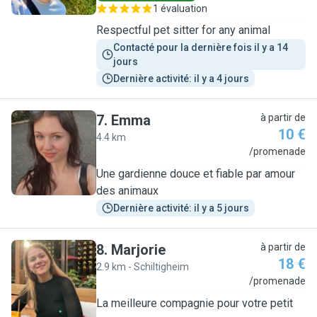
1 évaluation
Respectful pet sitter for any animal
Contacté pour la dernière fois il y a 14 
jours
Dernière activité: il y a 4 jours
7
.
Emma
à partir de
10 €
4.4 km
E
/promenade
Une gardienne douce et fiable par amour
des animaux
Dernière activité: il y a 5 jours
8
.
Marjorie
à partir de
18 €
2.9 km - Schiltigheim
M
/promenade
La meilleure compagnie pour votre petit