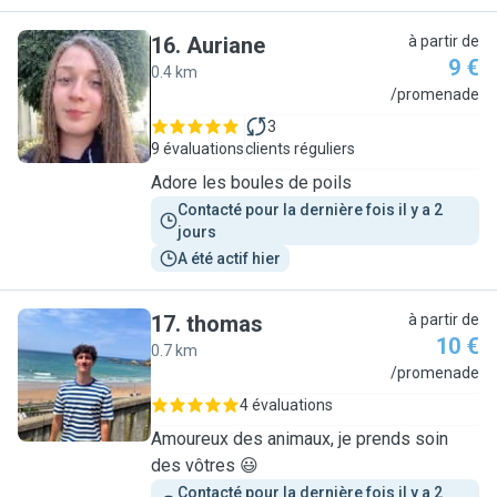
16
.
Auriane
à partir de
9 €
0.4 km
A
/promenade
3
9 évaluations
clients réguliers
Adore les boules de poils
Contacté pour la dernière fois il y a 2 
jours
A été actif hier
17
.
thomas
à partir de
10 €
0.7 km
T
/promenade
4 évaluations
Amoureux des animaux, je prends soin
des vôtres 😃
Contacté pour la dernière fois il y a 2 