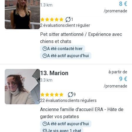
8 €
1.3 km
D
/promenade
1
2 évaluations
client régulier
Pet sitter attentionné / Expérience avec
chiens et chats
A été contacté hier
A été actif aujourd'hui
13
.
Marion
à partir de
9 €
3.3 km
M
/promenade
9
22 évaluations
clients réguliers
Ancienne famille d'accueil ERA - Hâte de
garder vos patates
A été actif aujourd'hui
Je vis avec 1 chat