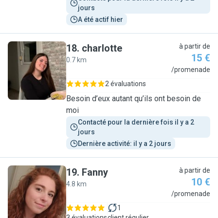
jours
A été actif hier
18
.
charlotte
à partir de
15 €
0.7 km
C
/promenade
2 évaluations
Besoin d’eux autant qu’ils ont besoin de
moi
Contacté pour la dernière fois il y a 2 
jours
Dernière activité: il y a 2 jours
19
.
Fanny
à partir de
10 €
4.8 km
F
/promenade
1
3 évaluations
client régulier