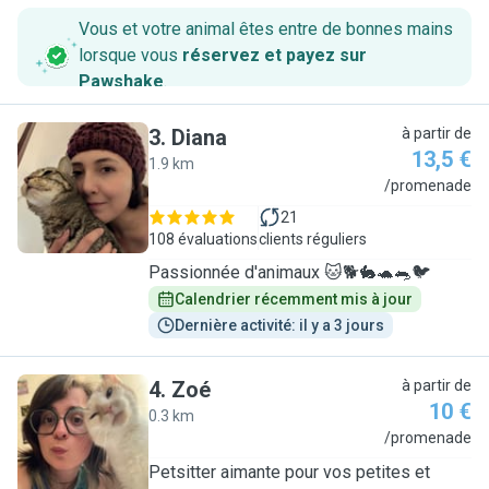
Vous et votre animal êtes entre de bonnes mains
lorsque vous
réservez et payez sur
Pawshake
.
3
.
Diana
à partir de
13,5 €
1.9 km
D
/promenade
21
108 évaluations
clients réguliers
Passionnée d'animaux 🐱🐕🐇🐢🐀🐦
Calendrier récemment mis à jour
Dernière activité: il y a 3 jours
4
.
Zoé
à partir de
10 €
0.3 km
Z
/promenade
Petsitter aimante pour vos petites et