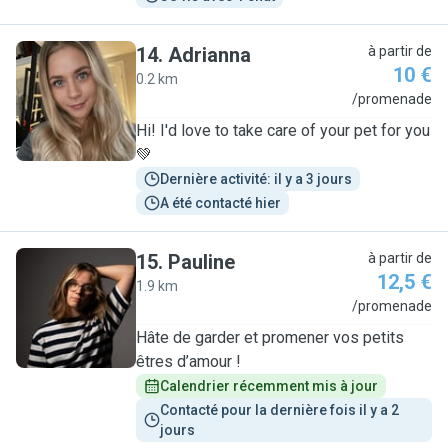
14
.
Adrianna
à partir de
10 €
0.2 km
A
/promenade
Hi! I'd love to take care of your pet for you
💚
Dernière activité: il y a 3 jours
A été contacté hier
15
.
Pauline
à partir de
12,5 €
1.9 km
P
/promenade
Hâte de garder et promener vos petits
êtres d’amour !
Calendrier récemment mis à jour
Contacté pour la dernière fois il y a 2 
jours