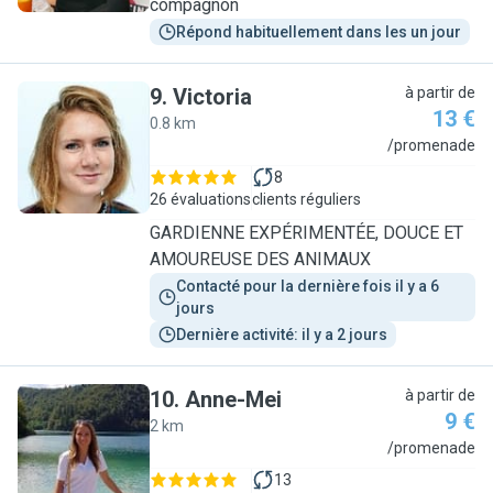
compagnon
Répond habituellement dans les un jour
9
.
Victoria
à partir de
13 €
0.8 km
V
/promenade
8
26 évaluations
clients réguliers
GARDIENNE EXPÉRIMENTÉE, DOUCE ET
AMOUREUSE DES ANIMAUX
Contacté pour la dernière fois il y a 6 
jours
Dernière activité: il y a 2 jours
10
.
Anne-Mei
à partir de
9 €
2 km
A
/promenade
13